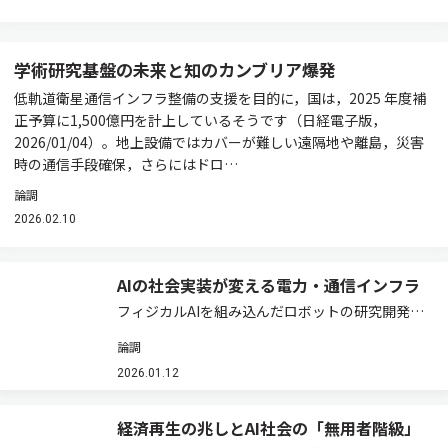
学術研究基盤の未来と知のカンブリア爆発
低軌道衛星通信インフラ整備の支援を目的に，国は，2025 年度補
正予算に1,500億円を計上しているそうです（日経電子版，
2026/01/04）。地上設備ではカバーが難しい遠隔地や離島，災害
時の通信手段確保，さらにはドロ…
論調
2026.02.10
AIの社会実装が変える電力・通信インフラ
フィジカルAIを組み込んだロボットの研究開発が
熱を帯びています。東京ビッグサイトでは，12月
論調
初旬，「2025国際ロボット展（iREX2025）」が
開催されました
2026.01.12
（https://robotstart.info/artic…
経済再生の兆しとAI社会の「無用者階級」