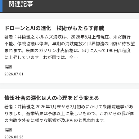
関連記事
ドローンとAIの進化 技術がもたらす脅威
著者：井筒雅之 ホルムズ海峡は、2026年5月上旬現在、未だ航行
不能、停戦協議は停滞。早期の海峡開放と世界物流の回復が待ち望
まれます。米国のガソリン小売価格は、5月に入って190円/L程度
に上昇しています。わが国では、全…
論調
2026.07.01
情報社会の深化は人の心理をどう変える
著者：井筒雅之 2026年1月末から2月初めにかけて衆議院選挙があ
りました。選挙結果は予想以上に厳しいもので、これからの我が国
の内政や外交に様々な影響が及ぶものと思われます。
論調
2026.03.25