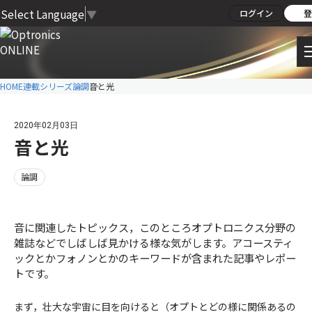
Select Language
▼
ログイン
登
HOME
連載シリーズ
論調
音と光
2020年02月03日
音と光
論調
音に関連したトピックス，このところオプトロニクス分野の
雑誌などでしばしば見かける様な気がします。アコースティ
ックとかフォノンとかのキーワードが含まれた記事やレポー
トです。
まず，壮大な宇宙に目を向けると（オプトとどの様に関係あるの