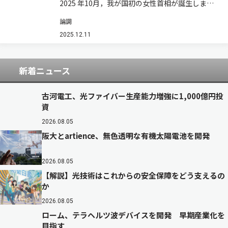
2025 年10月，我が国初の女性首相が誕生しまし
た。ウェブ上などの情報からして，人々は大いに
論調
歓迎，期待しているようです。同時に，どの様な
政策が打ち出されるかに関連しての議論は沸騰気
2025.12.11
味です。日経平均株価は，10月末，5万…
新着ニュース
古河電工、光ファイバー生産能力増強に1,000億円投
資
2026.08.05
阪大とartience、無色透明な有機太陽電池を開発
2026.08.05
【解説】光技術はこれからの安全保障をどう支えるの
か
2026.08.05
ローム、テラヘルツ波デバイスを開発 早期産業化を
目指す