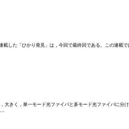
わたって連載した「ひかり発見」は，今回で最終回である。この連載では，
が，大きく，単一モード光ファイバと多モード光ファイバに分ける
…