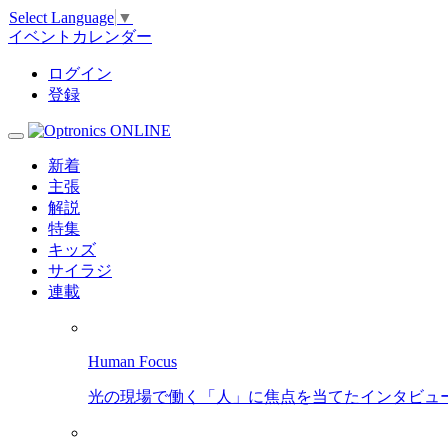
Select Language
▼
イベントカレンダー
ログイン
登録
新着
主張
解説
特集
キッズ
サイラジ
連載
Human Focus
光の現場で働く「人」に焦点を当てたインタビュ