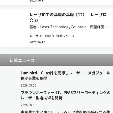
し、インターネットのような技術が生まれる前は
2026.06.11
交流の場も限られていました。18世紀の欧…
レーザ加工の基礎の基礎【12】 レーザ接
合⑶
著者：Laser Technology Fountain 門屋輝慶
5.11 溶接品質 ⑴溶け込み幅と深さ 溶接部の幅
レーザ加工の魅力
連載シリーズ
と深さは，溶接断面を表すものであり，溶接断面
は溶接継手部の強さを決定する。この理由によっ
2026.06.10
て，必要な溶接…
新着ニュース
Lumibird、Cilas株を売却しレーザー・メガジュール
保守事業を取得
2026.08.06
フラウンホーファーILT、PFASフリーコーティングの
レーザー製造技術を開発
2026.08.06
東京農工大とNICT、テラヘルツ波を95％吸収する薄