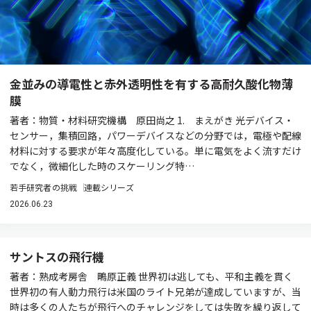
金並みの導電性と赤外透明性を有する高耐久酸化物薄
膜
著者：物質・材料研究機構 原田尚之 1. まえがき 光デバイス・
センサー，集積回路，パワーデバイスなどの分野では，電極や配線
材料に対する要求が年々高度化している。単に電気をよく流すだけ
でなく，微細化した時のスケーリング特…
若手研究者の挑戦
連載シリーズ
2026.06.23
サントスの飛行機
著者：熟成考房舎 鴫原正義 世界初は逃しても、平和主義を貫く
世界初の有人動力飛行は米国のライト兄弟が達成していますが、当
時は多くの人たちが飛行へのチャレンジをしては失敗を繰り返して