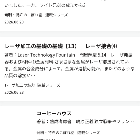
いました。一方、ライト兄弟の成功から3…
発明・特許のこぼれ話
連載シリーズ
2026.06.23
レーザ加工の基礎の基礎【13】 レーザ接合⑷
著者：Laser Technology Fountain 門屋輝慶 5.14 レーザ発振
器および材料 ⑴金属材料 さまざまな金属がレーザ溶接されてい
る。金属の合金成分によって，金属が溶接可能か，またどのような
品質の溶接が…
レーザ加工の魅力
連載シリーズ
2026.06.23
コーヒーハウス
著者：熟成考房舎 鴫原正義 独立戦争やフランス
革命までが… ネットワーク社会の現在は、さまざ
発明・特許のこぼれ話
連載シリーズ
まな形での交流の場を作ることができます。しか