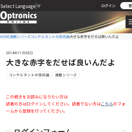
Select Language
▼
ログイン
登
HOME
連載シリーズ
コンサルタントの技術論
大きな赤字をだせば良いんだよ
2014年11月05日
大きな赤字をだせば良いんだよ
コンサルタントの技術論
連載シリーズ
この続きをお読みになりたい方は
読者の方はログインしてください。読者でない方は
こちら
のフォ
ームから登録を行ってください。
ログインフォーム