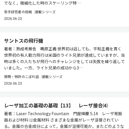
でなく，微細化した時のスケーリング特…
若手研究者の挑戦
連載シリーズ
2026.06.23
サントスの飛行機
著者：熟成考房舎 鴫原正義 世界初は逃しても、平和主義を貫く
世界初の有人動力飛行は米国のライト兄弟が達成していますが、当
時は多くの人たちが飛行へのチャレンジをしては失敗を繰り返して
いました。一方、ライト兄弟の成功から3…
発明・特許のこぼれ話
連載シリーズ
2026.06.23
レーザ加工の基礎の基礎【13】 レーザ接合⑷
著者：Laser Technology Fountain 門屋輝慶 5.14 レーザ発振
器および材料 ⑴金属材料 さまざまな金属がレーザ溶接されてい
る。金属の合金成分によって，金属が溶接可能か，またどのような