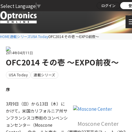
Select Language
▼
ログイン
登
HOME
連載シリーズ
USA Today
OFC2014 その壱 ～EXPO前夜～
2014年04月11日
OFC2014 その壱 ～EXPO前夜～
USA Today
連載シリーズ
序
3月9日（日）から13日（木）に
かけて，米国カリフォルニア州サ
ンフランシスコ市街のコンベンシ
Moscone Center
ョンセンター（Moscone