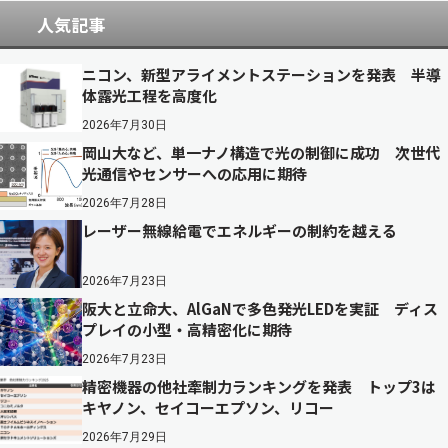
人気記事
ニコン、新型アライメントステーションを発表 半導
体露光工程を高度化
2026年7月30日
岡山大など、単一ナノ構造で光の制御に成功 次世代
光通信やセンサーへの応用に期待
2026年7月28日
レーザー無線給電でエネルギーの制約を越える
2026年7月23日
阪大と立命大、AlGaNで多色発光LEDを実証 ディス
プレイの小型・高精密化に期待
2026年7月23日
精密機器の他社牽制力ランキングを発表 トップ3は
キヤノン、セイコーエプソン、リコー
2026年7月29日