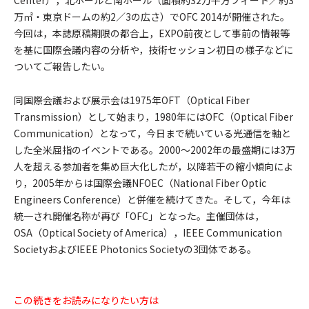
Center），北ホールと南ホール（面積約32万平方フィート／約3
万㎡・東京ドームの約2／3の広さ）でOFC 2014が開催された。
今回は，本誌原稿期限の都合上，EXPO前夜として事前の情報等
を基に国際会議内容の分析や，技術セッション初日の様子などに
ついてご報告したい。
同国際会議および展示会は1975年OFT（Optical Fiber
Transmission）として始まり，1980年にはOFC（Optical Fiber
Communication）となって，今日まで続いている光通信を軸と
した全米屈指のイベントである。2000～2002年の最盛期には3万
人を超える参加者を集め巨大化したが，以降若干の縮小傾向によ
り，2005年からは国際会議NFOEC（National Fiber Optic
Engineers Conference）と併催を続けてきた。そして，今年は
統一され開催名称が再び「OFC」となった。主催団体は，
OSA（Optical Society of America），IEEE Communication
SocietyおよびIEEE Photonics Societyの3団体である。
この続きをお読みになりたい方は