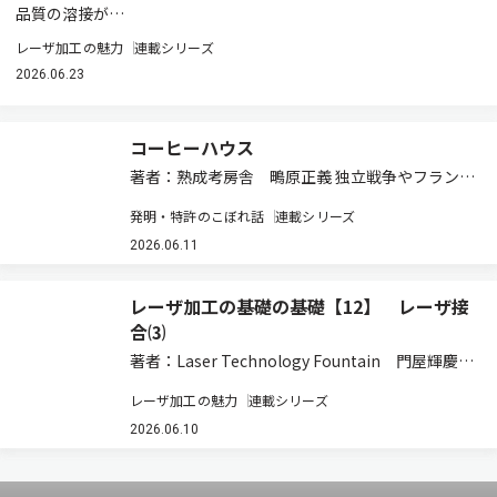
品質の溶接が…
レーザ加工の魅力
連載シリーズ
2026.06.23
コーヒーハウス
著者：熟成考房舎 鴫原正義 独立戦争やフランス
革命までが… ネットワーク社会の現在は、さまざ
発明・特許のこぼれ話
連載シリーズ
まな形での交流の場を作ることができます。しか
し、インターネットのような技術が生まれる前は
2026.06.11
交流の場も限られていました。18世紀の欧…
レーザ加工の基礎の基礎【12】 レーザ接
合⑶
著者：Laser Technology Fountain 門屋輝慶
5.11 溶接品質 ⑴溶け込み幅と深さ 溶接部の幅
レーザ加工の魅力
連載シリーズ
と深さは，溶接断面を表すものであり，溶接断面
は溶接継手部の強さを決定する。この理由によっ
2026.06.10
て，必要な溶接…