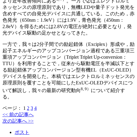
より近年改善傾向にある
。一方で②はエレクトロルミ
ネッセンスの原理原則であり，無機LEDや量子ドット発光を
含めすべての自発光デバイスに共通している。このため，赤
色発光（650nm：1.9eV）には1.9V，青色発光（450nm：
2.8eV）を得るためには2.8Vの電圧が絶対に必要となり，発
光デバイス駆動の足かせとなってきた。
一方で，我々は2分子間での励起錯体（Exciplex）形成や，励
起子エネルギーのアップコンバージョン過程である三重項三
重項アップコンバージョン（Triplet Triplet Up-conversion：
TTU）を利用することで，従来から駆動電圧を半減以下とす
る励起錯体アップコンバージョン型有機EL（ExUC-OLED）
デバイスを開発した。本稿ではエレクトロルミネッセンスの
原理原則を覆すことを可能にしたExUC-OLEDデバイスにつ
8, 9）
いて解説し，我々の最新の研究動向
について紹介す
る。
ページ：
1
2
3
4
<< 前の記事へ
次の記事へ >>
ポスト