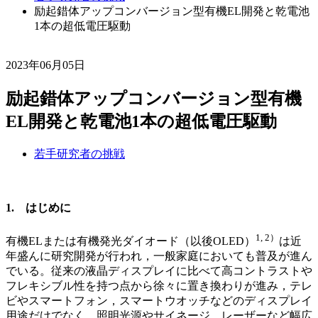
励起錯体アップコンバージョン型有機EL開発と乾電池
1本の超低電圧駆動
2023年06月05日
励起錯体アップコンバージョン型有機
EL開発と乾電池1本の超低電圧駆動
若手研究者の挑戦
1. はじめに
1, 2）
有機ELまたは有機発光ダイオード（以後OLED）
は近
年盛んに研究開発が行われ，一般家庭においても普及が進ん
でいる。従来の液晶ディスプレイに比べて高コントラストや
フレキシブル性を持つ点から徐々に置き換わりが進み，テレ
ビやスマートフォン，スマートウオッチなどのディスプレイ
用途だけでなく，照明光源やサイネージ，レーザーなど幅広