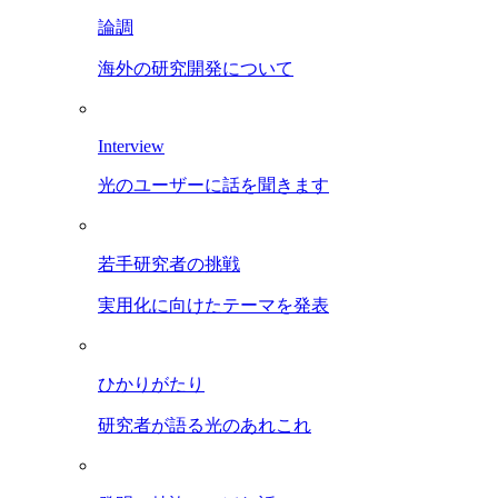
論調
海外の研究開発について
Interview
光のユーザーに話を聞きます
若手研究者の挑戦
実用化に向けたテーマを発表
ひかりがたり
研究者が語る光のあれこれ