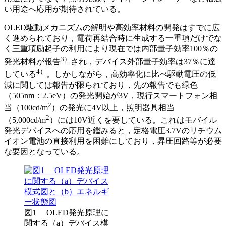
い用途へ応用が期待されている。
OLED駆動メカニズムの解明や高効率材料の開発はすでに広
く進められており，電荷再結合時に生成する一重項だけでな
く三重項励起子の利用により現在では内部量子効率100％の
3）
発光材料が報告
され，デバイス外部量子効率は37％に達
4）
している
。しかしながら，高効率化に比べ駆動電圧の低
減に関しては報告が限られており，先の報告でも緑色
（505nm：2.5eV）の発光開始が3V，現行スマートフォン相
2
当（100cd/m
）の発光に4V以上，照明器具相当
2
（5,000cd/m
）には10V近くを要している。これはモバイル
発光デバイスへの応用を鑑みると，定格電圧3.7Vのリチウム
イオン電池の直接利用を困難にしており，昇圧回路等が必要
な要因となっている。
図1 OLED発光原理に
関する（a）デバイス模