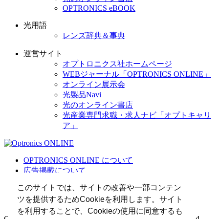
OPTRONICS eBOOK
光用語
レンズ辞典＆事典
運営サイト
オプトロニクス社ホームページ
WEBジャーナル「OPTRONICS ONLINE」
オンライン展示会
光製品Navi
光のオンライン書店
光産業専門求職・求人ナビ「オプトキャリ
ア」
OPTRONICS ONLINE について
広告掲載について
運営会社
このサイトでは、サイトの改善や一部コンテン
個人情報
ツを提供するためCookieを利用します。サイト
光関連リンク集
を利用することで、Cookieの使用に同意するも
Copyright (C) 2025 The Optronics Co., Ltd. All rights reserved.