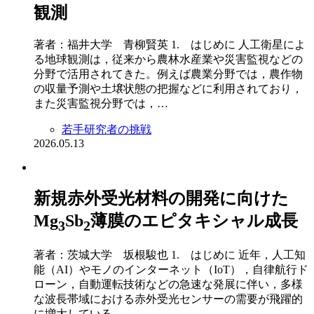
観測
著者：福井大学 青柳賢英 1. はじめに 人工衛星によ
る地球観測は，従来から農林水産業や災害監視などの
分野で活用されてきた。例えば農業分野では，農作物
の収量予測や土壌状態の把握などに利用されており，
また災害監視分野では，…
若手研究者の挑戦
2026.05.13
新規赤外受光材料の開発に向けた
Mg
Sb
薄膜のエピタキシャル成長
3
2
著者：茨城大学 坂根駿也 1. はじめに 近年，人工知
能（AI）やモノのインターネット（IoT），自律航行ド
ローン，自動運転技術などの急速な発展に伴い，多様
な波長帯域における赤外受光センサーの需要が飛躍的
に増大している。…