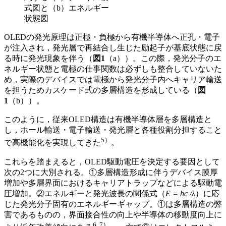
式図と（b）エネルギー
状態図
OLEDの発光原理は正極・負極から有機半導体へ正孔・電子
が注入され，発光層で再結合し生じた励起子が基底状態に戻
る時に発光現象を伴う（
図1
（a））。この際，発光分子のエ
ネルギー状態と電極の仕事関数は必ずしも整合していないた
め，実際のデバイスでは電極から発光分子内へキャリア輸送
を担うためカスケード式の多層構造を形成している（
図
1
（b））。
このように，従来OLED構造は有機半導体層を多層構造と
し，ホール輸送・電子輸送・発光層と各種役割分担すること
5）
で高機能化を実現してきた
。
これらを踏まえると，OLED駆動電圧を決定する要因として
次の2つに大別される。①多層構造形成に伴うデバイス膜厚
増加や多層界面におけるキャリアトラップなどによる駆動電
圧増加。②エネルギーと発光波長の関係式（
E = hc /λ
）に応
じた発光分子固有のエネルギーギャップ。①は多層構造の弊
害であるものの，界面接合性の向上や半導体の移動度向上に
6, 7）