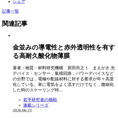
シェア
記事一覧
関連記事
金並みの導電性と赤外透明性を有す
る高耐久酸化物薄膜
著者：物質・材料研究機構 原田尚之 1. まえがき 光
デバイス・センサー，集積回路，パワーデバイスなど
の分野では，電極や配線材料に対する要求が年々高度
化している。単に電気をよく流すだけでなく，微細化
した時のスケーリング特…
若手研究者の挑戦
連載シリーズ
2026.06.23