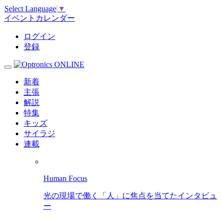
Select Language
▼
イベントカレンダー
ログイン
登録
新着
主張
解説
特集
キッズ
サイラジ
連載
Human Focus
光の現場で働く「人」に焦点を当てたインタビュ
ー