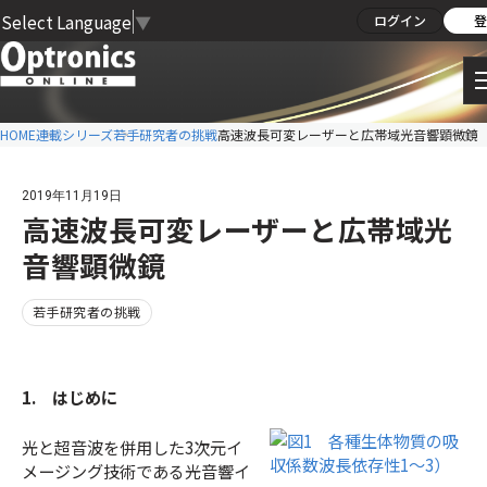
Select Language
▼
ログイン
登
HOME
連載シリーズ
若手研究者の挑戦
高速波長可変レーザーと広帯域光音響顕微鏡
2019年11月19日
高速波長可変レーザーと広帯域光
音響顕微鏡
若手研究者の挑戦
1. はじめに
光と超音波を併用した3次元イ
メージング技術である光音響イ