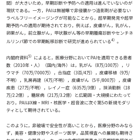
間）が大きいため，早期診断や予防への適用は進んでいないのが
現状である。一方，PAIは無被曝で非侵襲かつ造影剤が必要ない
ラベルフリーイメージングが可能なことから，超早期発見や超早
期予防への適用が期待されており，例えば，皮膚がん，乳がん，
卵巣がん，前立腺がん，甲状腺がん等の早期腫瘍診断やセンチネ
4）
ルリンパ節での早期転移診断で研究が進められている
。
5）
内閣府資料
によると，医療分野においてPAIを適用できる患者
数（2010年・人）（国内/海外）は，乳がん（8万/100万），リ
ウマチ（70万/7000万），合指症（3百/4万），皮膚移植（9万/
不明），乳房再建（4万/不明），皮膚がん（5千/800万），皮膚
疾患（27万/不明），レイノー症（635万/3億），抹消動脈（18
万/2.2億），糖尿病（21万/3.2億）と広範囲・大規模にわたって
おり，PAIはX線・MRI・核医学・超音波に次ぐ第5の新規モダリ
ティとして期待されている。
このように，非破壊で安全性が高いことから，医療分野のみなら
ず，美容・健康分野やスポーツ医学，品質検査への展開も期待さ