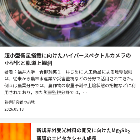
超小型衛星搭載に向けたハイパースペクトルカメラの
小型化と軌道上観測
著者：福井大学 青柳賢英 1. はじめに 人工衛星による地球観測
は，従来から農林水産業や災害監視などの分野で活用されてきた。
例えば農業分野では，農作物の収量予測や土壌状態の把握などに利
用されており，また災害監視分野では，…
若手研究者の挑戦
2026.05.13
新規赤外受光材料の開発に向けたMg
Sb
3
2
薄膜のエピタキシャル成長