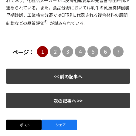
れており，化粧品メーカ―では皮膚組織要素の光音響特性評価が
進められている。また，食品分野においては乳牛の乳房炎非侵襲
早期診断，工業検査分野ではCFRPに代表される複合材料の層間
6）
剝離などの品質評価
が試みられている。
1
2
3
4
5
6
7
ページ：
<< 前の記事へ
次の記事へ >>
ポスト
シェア