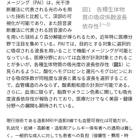
メージング（PAI）は，光干渉
図1 各種生体物
断層法に代表される光のみを用
いた技術と比較して，深部の可
質の吸収係数波長
視化が可能であり，また超音波
1〜3）
依存性
断層法に代表される超音波のみ
を用いた技術より高分解能が得られるため，近年特に医療分
野で注目を集めている。PAIでは，目的とする対象に選択的
に吸収される波長を用いることで機能イメージングが可能と
なっている。医療分野においては血液が計測対象とされるこ
とが多いが，各種生体物質の吸光度の波長依存性（
図1
）に
見られるように，酸化ヘモグロビンと還元ヘモグロビンにお
ける吸収係数が同程度な波長と異なる波長を選択すること
で，血管構造のみならず，酸素飽和度の計測が可能である。
さらに，血液に限らず，脂質やメラニン色素に関しても吸光
度波長依存性が報告されており，医療だけでなく美容・健康
分野への展開も期待されている。
現行技術である造影MRIや造影X線でも血管可視化は可能だが，
乳幼児・妊婦・高齢者・造影剤アレルギー保有者への適用は難し
く，一般的な成人に対しても患者への負担（侵襲性・費用・時