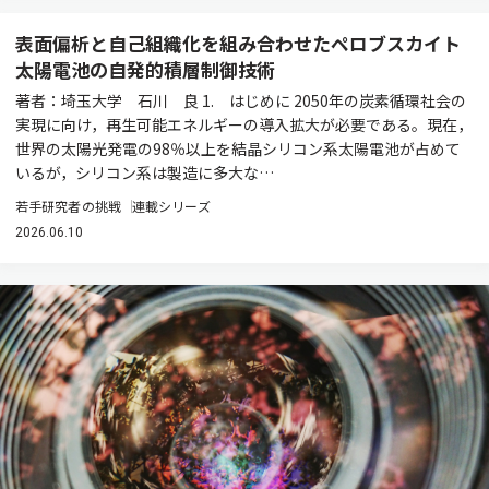
表面偏析と自己組織化を組み合わせたペロブスカイト
太陽電池の自発的積層制御技術
著者：埼玉大学 石川 良 1. はじめに 2050年の炭素循環社会の
実現に向け，再生可能エネルギーの導入拡大が必要である。現在，
世界の太陽光発電の98％以上を結晶シリコン系太陽電池が占めて
いるが，シリコン系は製造に多大な…
若手研究者の挑戦
連載シリーズ
2026.06.10