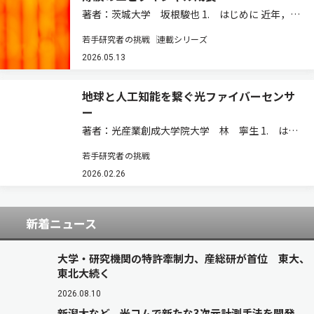
著者：茨城大学 坂根駿也 1. はじめに 近年，人
工知能（AI）やモノのインターネット（IoT），
若手研究者の挑戦
連載シリーズ
自律航行ドローン，自動運転技術などの急速な発
展に伴い，多様な波長帯域における赤外受光セン
2026.05.13
サーの需要が飛躍的に増大している。…
地球と人工知能を繋ぐ光ファイバーセンサ
ー
著者：光産業創成大学院大学 林 寧生 1. はじ
めに 2026年3月，まだ寒さの続く季節の仕事帰
若手研究者の挑戦
り，電車の中で無意識に開くソーシャルネットワ
ークサービス（SNS）。そのコンテンツは人が作
2026.02.26
っている。生成AI動画も人が指示を…
新着ニュース
大学・研究機関の特許牽制力、産総研が首位 東大、
東北大続く
2026.08.10
新潟大など、光コムで新たな3次元計測手法を開発