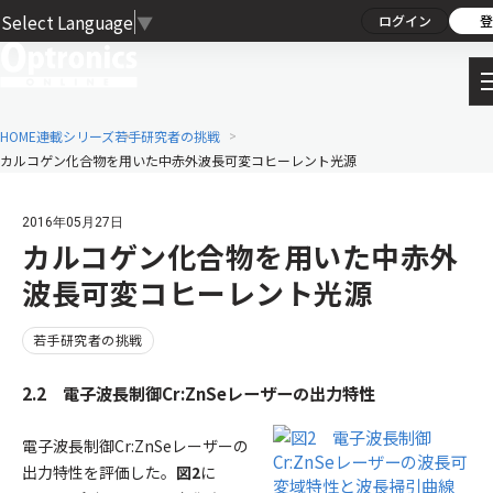
Select Language
▼
ログイン
登
HOME
連載シリーズ
若手研究者の挑戦
カルコゲン化合物を用いた中赤外波長可変コヒーレント光源
2016年05月27日
カルコゲン化合物を用いた中赤外
波長可変コヒーレント光源
若手研究者の挑戦
2.2 電子波長制御Cr:ZnSeレーザーの出力特性
電子波長制御Cr:ZnSeレーザーの
出力特性を評価した。
図2
に