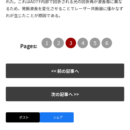
れた。これはAOTF内部で回折される光の回折角が波長毎に異な
るため，発振波長を変化させることでレーザー共振器に僅かなず
れが生じたことが原因である。
1
2
3
4
5
6
Pages:
<< 前の記事へ
次の記事へ >>
ポスト
シェア