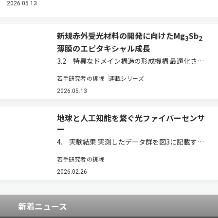
2026.05.13
新規赤外受光材料の開発に向けたMg
Sb
3
2
薄膜のエピタキシャル成長
3.2 特異なドメイン構造の形成機構 最適化され
た500℃で成長させた薄膜について，X線回折
若手研究者の挑戦
連載シリーズ
（XRD）および高分解能の透過型電子顕微鏡
（TEM）を用いて詳細な構造評価を行った（図
2026.05.13
2）。XRDの極点図（結晶の特定の面がどの…
地球と人工知能を繋ぐ光ファイバーセンサ
ー
4. 実験結果 実測したデータ群を図3に記載す
る。図3（a）はRAWデータである。縦軸はセグ
若手研究者の挑戦
メント数，横軸は距離，画像の色は瞬時位相を示
している。図3（b）は，RAWデータをPIXART-Σ
2026.02.26
の初期ノイズとして利用して生成…
新着ニュース