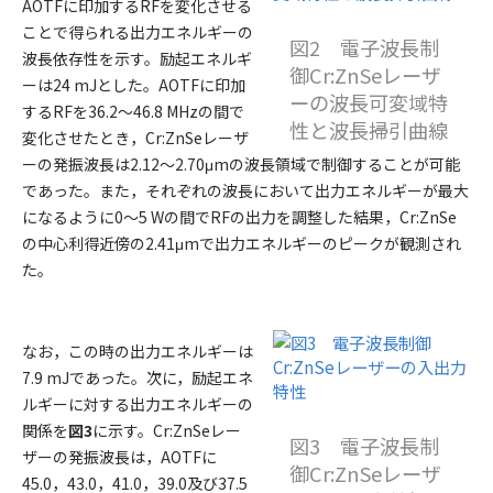
AOTFに印加するRFを変化させる
ことで得られる出力エネルギーの
図2 電子波長制
波長依存性を示す。励起エネルギ
御Cr:ZnSeレーザ
ーは24 mJとした。AOTFに印加
ーの波長可変域特
するRFを36.2〜46.8 MHzの間で
性と波長掃引曲線
変化させたとき，Cr:ZnSeレーザ
ーの発振波長は2.12〜2.70μmの波長領域で制御することが可能
であった。また，それぞれの波長において出力エネルギーが最大
になるように0〜5 Wの間でRFの出力を調整した結果，Cr:ZnSe
の中心利得近傍の2.41μmで出力エネルギーのピークが観測され
た。
なお，この時の出力エネルギーは
7.9 mJであった。次に，励起エネ
ルギーに対する出力エネルギーの
関係を
図3
に示す。Cr:ZnSeレー
図3 電子波長制
ザーの発振波長は，AOTFに
御Cr:ZnSeレーザ
45.0，43.0，41.0，39.0及び37.5