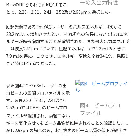
ーの入出力特性
MHzのRFをそれぞれ印加するこ
とで，2.20，2.31，2.41，2.52及び2.63μmを選択した。
励起光源であるTm:YAGレーザーのパルスエネルギーを0から
23.2 mJまで増加させたとき，それぞれの波長において出力エネ
ルギーが線形増加することが確認された。また最大出力エネルギ
ーは波長2.41μmにおいて，励起エネルギーが23.2 mJのときに
7.9 mJを得た。このとき，エネルギー変換効率は34.1％，発振し
きい値は1.4 mJであった。
また
図4
にCr:ZnSeレーザーの出
力ビームの空間プロファイルを示
す。波長2.20，2.31，2.41及び
図4 ビームプロ
2.52μmではTEM
のビームプロ
00
ファイル
ファイルが観測され，励起エネル
ギーを変化させてもビーム品質が維持されることを確認した。し
かし2.63μmの場合のみ，水平方向のビーム品質の低下が観測さ