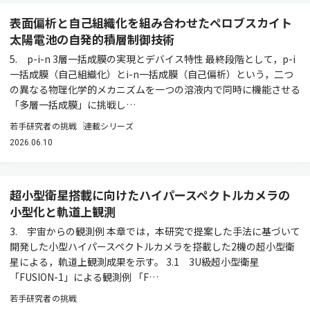
表面偏析と自己組織化を組み合わせたペロブスカイト
太陽電池の自発的積層制御技術
5. p-i-n 3層一括成膜の実現とデバイス特性 最終段階として，p-i
一括成膜（自己組織化）とi-n一括成膜（自己偏析）という，二つ
の異なる物理化学的メカニズムを一つの溶液内で同時に機能させる
「多層一括成膜」に挑戦し…
若手研究者の挑戦
連載シリーズ
2026.06.10
超小型衛星搭載に向けたハイパースペクトルカメラの
小型化と軌道上観測
3. 宇宙からの観測例 本章では，本研究で提案した手法に基づいて
開発した小型ハイパースペクトルカメラを搭載した2機の超小型衛
星による，軌道上観測成果を示す。 3.1 3U級超小型衛星
「FUSION-1」による観測例 「F…
若手研究者の挑戦