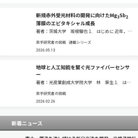
新規赤外受光材料の開発に向けたMg
Sb
3
2
薄膜のエピタキシャル成長
著者：茨城大学 坂根駿也 1. はじめに 近年，人
工知能（AI）やモノのインターネット（IoT），
若手研究者の挑戦
連載シリーズ
自律航行ドローン，自動運転技術などの急速な発
展に伴い，多様な波長帯域における赤外受光セン
2026.05.13
サーの需要が飛躍的に増大している。…
地球と人工知能を繋ぐ光ファイバーセンサ
ー
著者：光産業創成大学院大学 林 寧生 1. はじ
めに 2026年3月，まだ寒さの続く季節の仕事帰
若手研究者の挑戦
り，電車の中で無意識に開くソーシャルネットワ
ークサービス（SNS）。そのコンテンツは人が作
2026.02.26
っている。生成AI動画も人が指示を…
新着ニュース