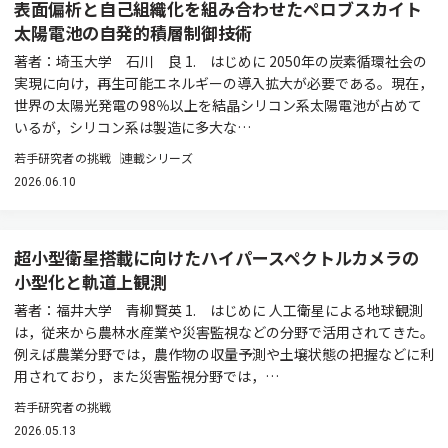
表面偏析と自己組織化を組み合わせたペロブスカイト
太陽電池の自発的積層制御技術
著者：埼玉大学 石川 良 1. はじめに 2050年の炭素循環社会の
実現に向け，再生可能エネルギーの導入拡大が必要である。現在，
世界の太陽光発電の98％以上を結晶シリコン系太陽電池が占めて
いるが，シリコン系は製造に多大な…
若手研究者の挑戦
連載シリーズ
2026.06.10
超小型衛星搭載に向けたハイパースペクトルカメラの
小型化と軌道上観測
著者：福井大学 青柳賢英 1. はじめに 人工衛星による地球観測
は，従来から農林水産業や災害監視などの分野で活用されてきた。
例えば農業分野では，農作物の収量予測や土壌状態の把握などに利
用されており，また災害監視分野では，…
若手研究者の挑戦
2026.05.13