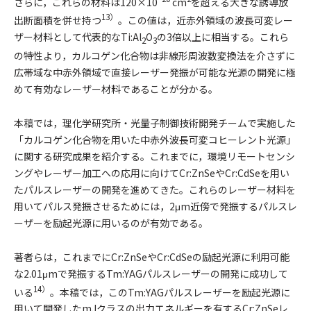
さらに，これらの材料は120×10
cm
を超える大きな誘導放
13）
出断面積を併せ持つ
。この値は，近赤外領域の波長可変レー
ザー材料として代表的なTi:Al
O
の3倍以上に相当する。これら
2
3
の特性より，カルコゲン化合物は非線形周波数変換法を介さずに
広帯域な中赤外領域で直接レーザー発振が可能な光源の開発に極
めて有効なレーザー材料であることが分かる。
本稿では，理化学研究所・光量子制御技術開発チームで実施した
「カルコゲン化合物を用いた中赤外波長可変コヒーレント光源」
に関する研究成果を紹介する。これまでに，環境リモートセンシ
ングやレーザー加工への応用に向けてCr:ZnSeやCr:CdSeを用い
たパルスレーザーの開発を進めてきた。これらのレーザー材料を
用いてパルス発振させるためには，2μm近傍で発振するパルスレ
ーザーを励起光源に用いるのが有効である。
著者らは，これまでにCr:ZnSeやCr:CdSeの励起光源に利用可能
な2.01μmで発振するTm:YAGパルスレーザーの開発に成功して
14）
いる
。本稿では，このTm:YAGパルスレーザーを励起光源に
用いて開発したmJクラスの出力エネルギーを有するCr:ZnSeレ