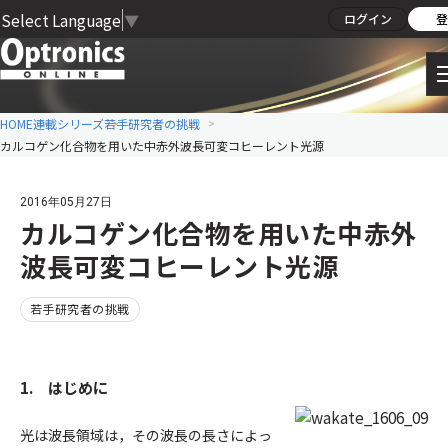
Select Language
▼
ログイン
登
HOME
連載シリーズ
若手研究者の挑戦
カルコゲン化合物を用いた中赤外波長可変コヒーレント光源
2016年05月27日
カルコゲン化合物を用いた中赤外
波長可変コヒーレント光源
若手研究者の挑戦
1. はじめに
光は波長領域は，その波長の長さによっ