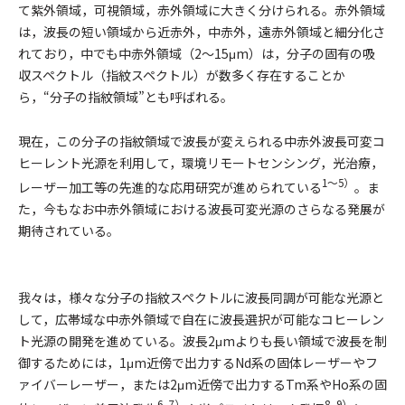
て紫外領域，可視領域，赤外領域に大きく分けられる。赤外領域
は，波長の短い領域から近赤外，中赤外，遠赤外領域と細分化さ
れており，中でも中赤外領域（2〜15μm）は，分子の固有の吸
収スペクトル（指紋スペクトル）が数多く存在することか
ら，“分子の指紋領域”とも呼ばれる。
現在，この分子の指紋領域で波長が変えられる中赤外波長可変コ
ヒーレント光源を利用して，環境リモートセンシング，光治療，
1〜5）
レーザー加工等の先進的な応用研究が進められている
。ま
た，今もなお中赤外領域における波長可変光源のさらなる発展が
期待されている。
我々は，様々な分子の指紋スペクトルに波長同調が可能な光源と
して，広帯域な中赤外領域で自在に波長選択が可能なコヒーレン
ト光源の開発を進めている。波長2μmよりも長い領域で波長を制
御するためには，1μm近傍で出力するNd系の固体レーザーやフ
ァイバーレーザー，または2μm近傍で出力するTm系やHo系の固
6, 7）
8, 9）