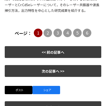
ーザーとCr:CdSeレーザーについて，そのレーザー共振器や波長
掃引方法，出力特性を中心とした研究成果を紹介する。
1
2
3
4
5
6
ページ：
<< 前の記事へ
次の記事へ >>
ポスト
シェア