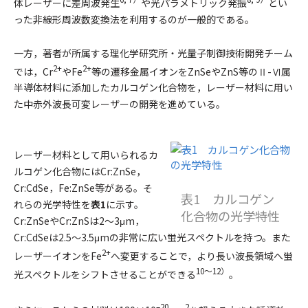
体レーザーに差周波発生
や光パラメトリック発振
とい
った非線形周波数変換法を利用するのが一般的である。
一方，著者が所属する理化学研究所・光量子制御技術開発チーム
2+
2+
では，Cr
やFe
等の遷移金属イオンをZnSeやZnS等のⅡ-Ⅵ属
半導体材料に添加したカルコゲン化合物を，レーザー材料に用い
た中赤外波長可変レーザーの開発を進めている。
レーザー材料として用いられるカ
ルコゲン化合物にはCr:ZnSe，
Cr:CdSe，Fe:ZnSe等がある。そ
表1 カルコゲン
れらの光学特性を
表1
に示す。
化合物の光学特性
Cr:ZnSeやCr:ZnSは2〜3μm，
Cr:CdSeは2.5〜3.5μmの非常に広い蛍光スペクトルを持つ。また
2+
レーザーイオンをFe
へ変更することで，より長い波長領域へ蛍
10〜12）
光スペクトルをシフトさせることができる
。
–20
2