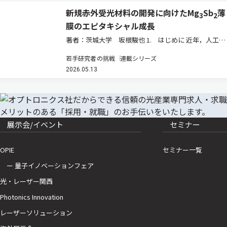
新規赤外受光材料の開発に向けたMg
Sb
薄
3
2
膜のエピタキシャル成長
著者：茨城大学 坂根駿也 1. はじめに 近年，人工知
能（AI）やモノのインターネット（IoT），自律航行ド
若手研究者の挑戦
連載シリーズ
ローン，自動運転技術などの急速な発展に伴い，多様
2026.05.13
な波長帯域における赤外受光センサーの需要が飛躍的
に増大している。…
展示会/イベント
セミナー
OPIE
セミナー一覧
ー 量子イノベーションフェア
光・レーザー関西
Photonics Innovation
レーザーソリューション