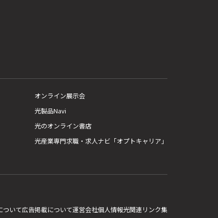
オンライン展示会
光製品Navi
光のオンライン書店
光産業専門求職・求人ナビ「オプトキャリア」
E について
広告掲載について
運営会社
個人情報
光関連リンク集