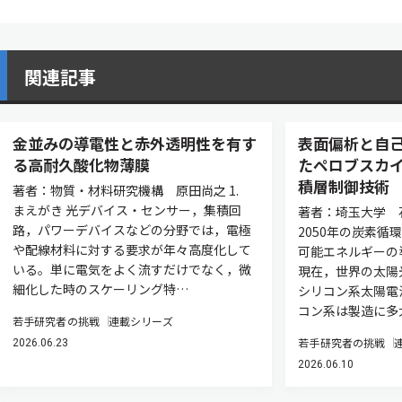
関連記事
金並みの導電性と赤外透明性を有す
表面偏析と自
る高耐久酸化物薄膜
たペロブスカ
積層制御技術
著者：物質・材料研究機構 原田尚之 1.
まえがき 光デバイス・センサー，集積回
著者：埼玉大学 石
路，パワーデバイスなどの分野では，電極
2050年の炭素循
や配線材料に対する要求が年々高度化して
可能エネルギーの
いる。単に電気をよく流すだけでなく，微
現在，世界の太陽
細化した時のスケーリング特…
シリコン系太陽電
コン系は製造に多
若手研究者の挑戦
連載シリーズ
若手研究者の挑戦
2026.06.23
2026.06.10