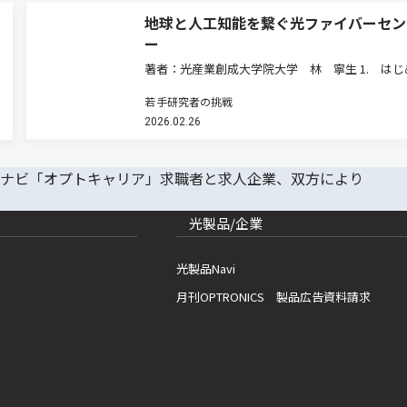
地球と人工知能を繋ぐ光ファイバーセン
ー
著者：光産業創成大学院大学 林 寧生 1. はじ
2026年3月，まだ寒さの続く季節の仕事帰り，電
若手研究者の挑戦
中で無意識に開くソーシャルネットワークサービ
2026.02.26
（SNS）。そのコンテンツは人が作っている。生成
動画も人が指示を…
光製品/企業
光製品Navi
月刊OPTRONICS 製品広告資料請求