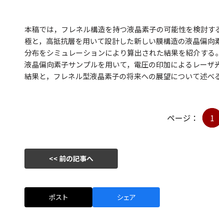
本稿では，フレネル構造を持つ液晶素子の可能性を検討す
極と，高抵抗層を用いて設計した新しい膜構造の液晶偏向
分布をシミュレーションにより算出された結果を紹介する
液晶偏向素子サンプルを用いて，電圧の印加によるレーザ
結果と，フレネル型液晶素子の将来への展望について述べ
ページ：
1
<< 前の記事へ
ポスト
シェア