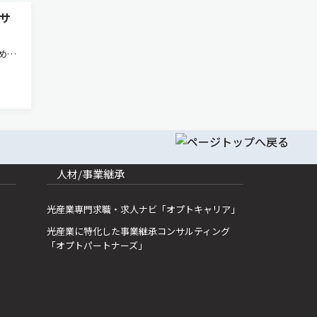
サ
めに
車の
ス
AI
人材/事業継承
光産業専門求職・求人ナビ「オプトキャリア」
光産業に特化した事業継承コンサルティング
「オプトパートナーズ」