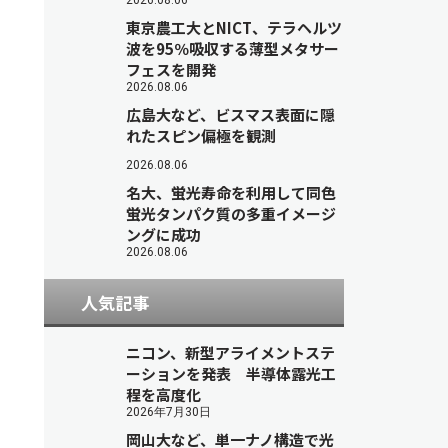
2026.08.06
東京農工大とNICT、テラヘルツ
波を95％吸収する薄型メタサー
フェスを開発
2026.08.06
広島大など、ビスマス表面に隠
れたスピン偏極を観測
2026.08.06
名大、蛍光寿命を利用して同色
蛍光タンパク質の多重イメージ
ングに成功
2026.08.06
人気記事
ニコン、新型アライメントステ
ーションを発表 半導体露光工
程を高度化
2026年7月30日
岡山大など、単一ナノ構造で光