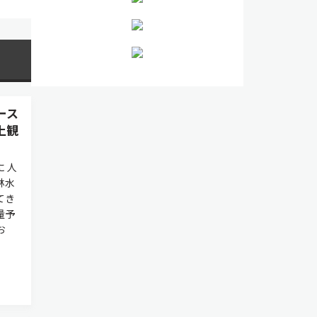
ース
上観
 人
林水
てき
量予
お