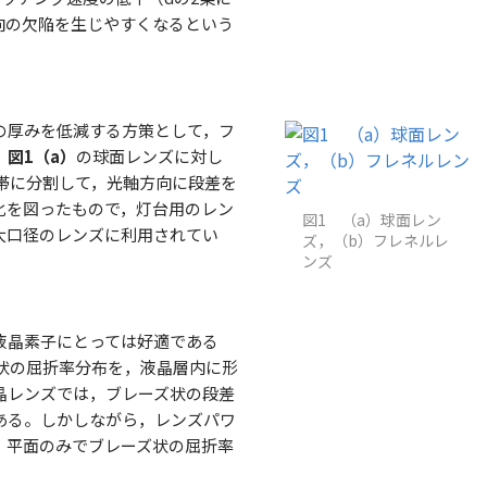
向の欠陥を生じやすくなるという
の厚みを低減する方策として，フ
，
図1（a）
の球面レンズに対し
帯に分割して，光軸方向に段差を
化を図ったもので，灯台用のレン
図1 （a）球面レン
大口径のレンズに利用されてい
ズ，（b）フレネルレ
ンズ
液晶素子にとっては好適である
状の屈折率分布を，液晶層内に形
晶レンズでは，ブレーズ状の段差
ある。しかしながら，レンズパワ
，平面のみでブレーズ状の屈折率