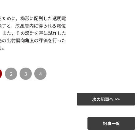
るために，櫛形に配列した透明電
素子と，液晶層内に得られる電位
。また，その設計を基に試作した
光の出射偏向角度の評価を行った
る。
2
3
4
次の記事へ >>
記事一覧