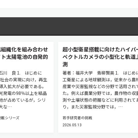
己組織化を組み合わせ
超小型衛星搭載に向けたハイパ
イト太陽電池の自発的
ペクトルカメラの小型化と軌道
測
川 良 1. はじめに
著者：福井大学 青柳賢英 1. はじめに
環社会の実現に向け，再生
工衛星による地球観測は，従来から農
導入拡大が必要である。
産業や災害監視などの分野で活用され
光発電の98％以上を結晶
た。例えば農業分野では，農作物の収
池が占めているが，シリ
測や土壌状態の把握などに利用されて
大な…
り，また災害監視分野では，…
連載シリーズ
若手研究者の挑戦
2026.05.13