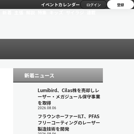
イベントカレンダー
ログイン
登録
新着
主張
解説
特集
キッズ
サイラジ
連載
新着ニュース
Lumibird、Cilas株を売却しレ
ーザー・メガジュール保守事業
を取得
2026.08.06
フラウンホーファーILT、PFAS
フリーコーティングのレーザー
製造技術を開発