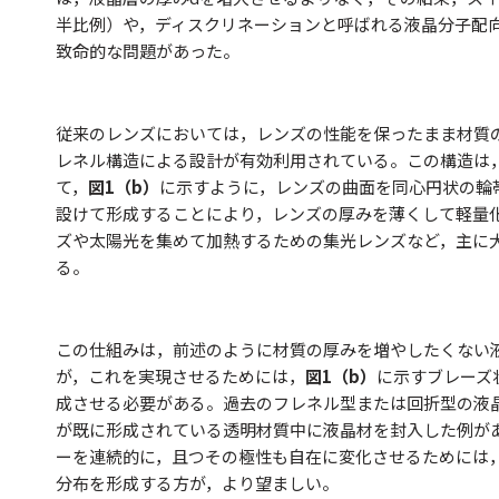
半比例）や，ディスクリネーションと呼ばれる液晶分子配
致命的な問題があった。
従来のレンズにおいては，レンズの性能を保ったまま材質
レネル構造による設計が有効利用されている。この構造は
て，
図1（b）
に示すように，レンズの曲面を同心円状の輪
設けて形成することにより，レンズの厚みを薄くして軽量
ズや太陽光を集めて加熱するための集光レンズなど，主に
る。
この仕組みは，前述のように材質の厚みを増やしたくない
が，これを実現させるためには，
図1（b）
に示すブレーズ
成させる必要がある。過去のフレネル型または回折型の液
が既に形成されている透明材質中に液晶材を封入した例が
ーを連続的に，且つその極性も自在に変化させるためには
分布を形成する方が，より望ましい。