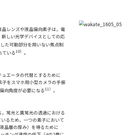
液晶レンズや液晶偏向素子は，電
，新しい光学デバイスとしての応
用した可動部分を用いない焦点制
10）
れている
。
チュエータの代替とするために
素子をスマホ用小型カメラの手振
11）
の偏向角度が必要になる
。
ち，常光と異常光の透過における
れているため，一つの素子において
液晶層の厚み）を得るために
イッチング速度の低下（
d
の2乗に