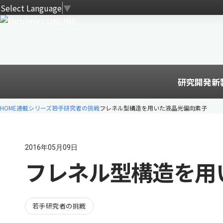
Select Language
▼
研究開発
新
HOME
連載シリーズ
若手研究者の挑戦
フレネル型構造を用いた液晶光偏向素子
2016年05月09日
フレネル型構造を用
若手研究者の挑戦