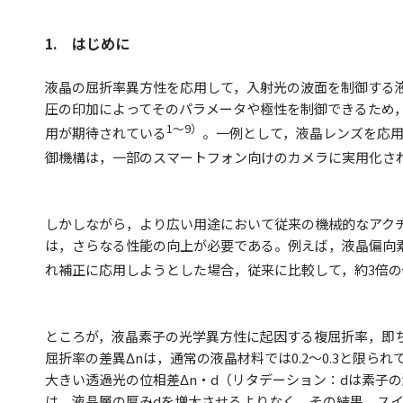
1. はじめに
液晶の屈折率異方性を応用して，入射光の波面を制御する
圧の印加によってそのパラメータや極性を制御できるため
1〜9）
用が期待されている
。一例として，液晶レンズを応
御機構は，一部のスマートフォン向けのカメラに実用化さ
しかしながら，より広い用途において従来の機械的なアク
は，さらなる性能の向上が必要である。例えば，液晶偏向
れ補正に応用しようとした場合，従来に比較して，約3倍
ところが，液晶素子の光学異方性に起因する複屈折率，即
屈折率の差異Δ
n
は，通常の液晶材料では0.2〜0.3と限ら
大きい透過光の位相差Δ
n・d
（リタデーション：
d
は素子の
は，液晶層の厚み
d
を増大させるよりなく，その結果，ス