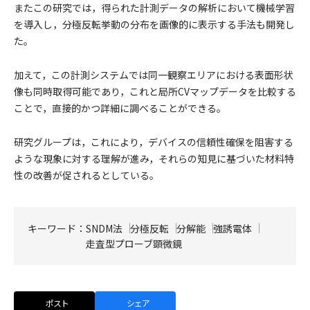
またこの研究では，得られた計測データの解析において機械学習
を導入し，分極反転挙動の分布を画像的に表示する手法も開発し
た。
加えて，この計測システムでは同一観察エリアにおける表面形状
像も同時取得可能であり，これと局所CVマップデータを比較する
ことで，直接的かつ詳細に調べることができる。
研究グループは，これにより，デバイスの信頼性確保を阻害する
ような現象に対する理解が進み，それらの知見に基づいた材料特
性の改善が促されるとしている。
キーワード：
SNDM法
分極反転
分解能
強誘電体
走査型プローブ顕微鏡
ポスト
シェア