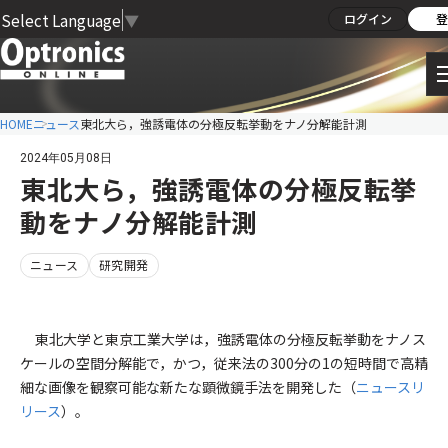
Select Language
▼
ログイン
登
HOME
ニュース
東北大ら，強誘電体の分極反転挙動をナノ分解能計測
2024年05月08日
東北大ら，強誘電体の分極反転挙
動をナノ分解能計測
ニュース
研究開発
東北大学と東京工業大学は，強誘電体の分極反転挙動をナノス
ケールの空間分解能で，かつ，従来法の300分の1の短時間で高精
細な画像を観察可能な新たな顕微鏡手法を開発した（
ニュースリ
リース
）。