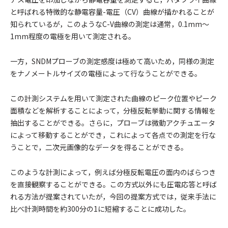
と呼ばれる特徴的な静電容量-電圧（CV）曲線が描かれることが
知られているが，このようなC-V曲線の測定は通常，0.1mm～
1mm程度の電極を用いて測定される。
一方，SNDMプローブの測定感度は極めて高いため，同様の測定
をナノメートルサイズの電極によって行なうことができる。
この計測システムを用いて測定された曲線のピーク位置やピーク
面積などを解析することによって，分極反転挙動に関する情報を
抽出することができる。さらに，プローブは微動アクチュエータ
によって移動することができ，これによって各点での測定を行な
うことで，二次元画像的なデータを得ることができる。
このような計測によって，例えば分極反転電圧の面内のばらつき
を直接観察することができる。この方式以外にも圧電応答と呼ば
れる方法が提案されていたが，今回の提案方式では，従来手法に
比べ計測時間を約300分の1に短縮することに成功した。