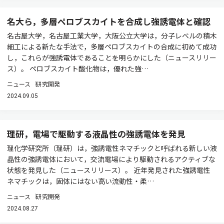
名大ら，多層ペロブスカイトを合成し強誘電体と確認
名古屋大学，名古屋工業大学，大阪公立大学は，分子レベルの積木
細工による新たな手法で，多層ペロブスカイトの合成に初めて成功
し，これらが強誘電体であることを明らかにした（ニュースリリー
ス）。 ペロブスカイト酸化物は，優れた強…
ニュース
研究開発
2024.09.05
理研，電場で駆動する液晶性の強誘電体を発見
理化学研究所（理研）は，強誘電性ネマチックと呼ばれる新しい液
晶性の強誘電体において，交流電場により駆動されるアクティブな
状態を発見した（ニュースリリース）。 近年発見された強誘電性
ネマチックは，固体にはない高い流動性・柔…
ニュース
研究開発
2024.08.27