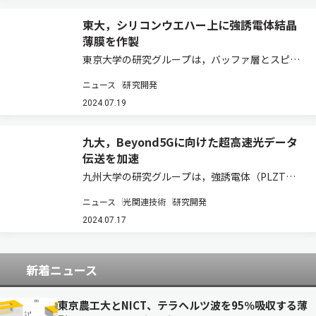
東大，シリコンウエハー上に強誘電体結晶
薄膜を作製
東京大学の研究グループは，バッファ層とスピン
コート法を組み合わせることにより，Si基板上に
ニュース
研究開発
大面積の強誘電体結晶薄膜を作製するための新た
な手法を開発した（ニュースリリース）。 これま
2024.07.19
での強誘電体の研究において，薄膜作製手法…
九大，Beyond5Gに向けた超高速光データ
伝送を加速
九州大学の研究グループは，強誘電体（PLZT）
薄膜をシリコン基板上に結晶膜を形成させる方法
ニュース
光関連技術
研究開発
を見出し，超高速光変調器を作製することに成功
した（ニュースリリース）。 光通信技術の高速化
2024.07.17
に対する要求は近年ますます加速し，イーサ…
新着ニュース
東京農工大とNICT、テラヘルツ波を95％吸収する薄