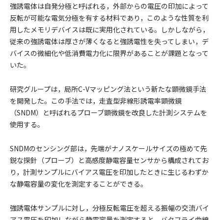
強誘電体は自発分極と呼ばれる，外部からの電圧の印加によって
反転が可能な電気分極を有する材料であり，このような性質を利
用したメモリデバイスは既に実用化されている。しかしながら，
従来の強誘電体は厚さが薄くなると強誘電性を失ってしまい，デ
バイスの微細化や低消費電力化に限界があることが課題となって
いた。
研究グループは，局所C-Vマッピング法という新たな顕微鏡手法
を開発した。この手法では，走査型非線形誘電率顕微鏡
（SNDM）と呼ばれるプローブ顕微鏡を改良した計測システムを
使用する。
SNDMのセンシング部は，先端がナノスケールサイズの極めて先
鋭な探針（プローブ）と高感度静電容量センサから構成されてお
り，計測サンプルにバイアス電圧を印加したときに生じるわずか
な静電容量の変化を測定することができる。
強誘電体サンプルに対し，分極反転電圧を超える振幅の交流バイ
アス電圧を印加しながら静電容量を測定すると，バタフライ曲線