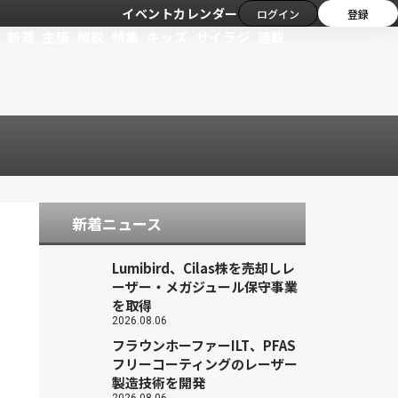
イベントカレンダー
ログイン
登録
新着
主張
解説
特集
キッズ
サイラジ
連載
新着ニュース
Lumibird、Cilas株を売却しレ
ーザー・メガジュール保守事業
を取得
2026.08.06
フラウンホーファーILT、PFAS
フリーコーティングのレーザー
製造技術を開発