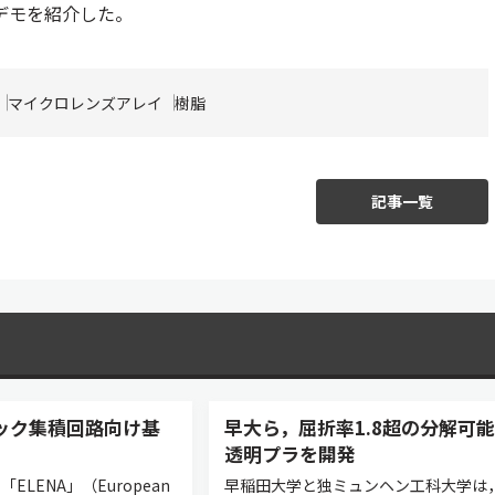
のデモを紹介した。
マイクロレンズアレイ
樹脂
記事一覧
ック集積回路向け基
早大ら，屈折率1.8超の分解可
透明プラを開発
ELENA」（European
早稲田大学と独ミュンヘン工科大学は