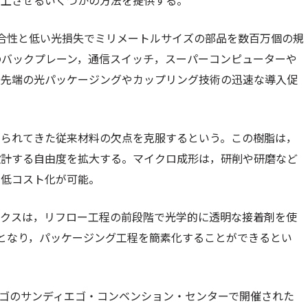
向上させるいくつかの方法を提供する。
合性と低い光損失でミリメートルサイズの部品を数百万個の規
のバックプレーン，通信スイッチ，スーパーコンピューターや
最先端の光パッケージングやカップリング技術の迅速な導入促
いられてきた従来材料の欠点を克服するという。この樹脂は，
設計する自由度を拡大する。マイクロ成形は，研削や研磨など
め低コスト化が可能。
ィクスは，リフロー工程の前段階で光学的に透明な接着剤を使
能となり，パッケージング工程を簡素化することができるとい
エゴのサンディエゴ・コンベンション・センターで開催された