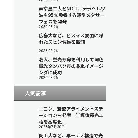
2026.08.06
東京農工大とNICT、テラヘルツ
波を95％吸収する薄型メタサー
フェスを開発
2026.08.06
広島大など、ビスマス表面に隠
れたスピン偏極を観測
2026.08.06
名大、蛍光寿命を利用して同色
蛍光タンパク質の多重イメージ
ングに成功
2026.08.06
人気記事
ニコン、新型アライメントステ
ーションを発表 半導体露光工
程を高度化
2026年7月30日
岡山大など、単一ナノ構造で光