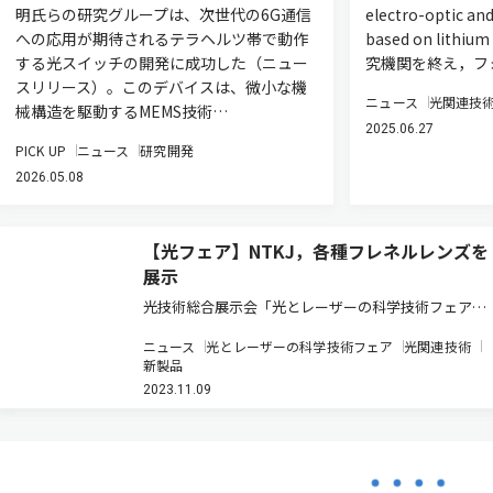
明氏らの研究グループは、次世代の6G通信
electro-optic an
への応用が期待されるテラヘルツ帯で動作
based on lith
する光スイッチの開発に成功した（ニュー
究機関を終え，フ
スリリース）。このデバイスは、微小な機
ニュース
光関連技
械構造を駆動するMEMS技術…
2025.06.27
PICK UP
ニュース
研究開発
2026.05.08
【光フェア】NTKJ，各種フレネルレンズを
展示
光技術総合展示会「光とレーザーの科学技術フェア
2023」（11月7日～9日 パシフィコ横浜）において，
ニュース
光とレーザーの科学技術フェア
光関連技術
日本特殊光学樹脂（NTKJ）（紫外線フェア U-10）
新製品
は，各種レンズを展示している。 このうちフレネルレ
2023.11.09
ンズは，球面レ…