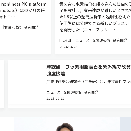
d nonlinear PIC platform
黄を含む水素結合を組み込んだ独自の
ium niobate）は42か月の研
子を設計し，従来達成が難しいとされ
ォトニ…
た1.8以上の超高屈折率と透明性を両立
使用後には分解できる新しいプラスチ
術
市場・政策
研究開発
を開発した（ニュースリリー…
PICK UP
ニュース
光関連技術
研究開発
2024.04.23
産総研，フッ素樹脂表面を紫外線で改質
強度接着
産業技術総合研究所（産総研）は，難接着性フッ
脂の表面を粗化することなく接着性の高い状態に
ニュース
光関連技術
研究開発
改質する，大気環境下で簡便に実施可能な新しい
2023.09.29
を開発した（ニュースリリース）。 誘電損失が
さい材料の一つで，次世代通…