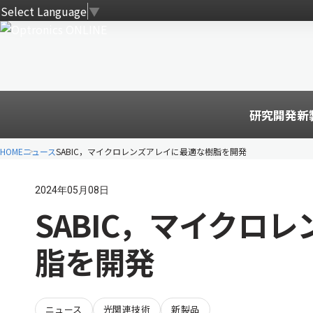
Select Language
▼
研究開発
新
HOME
ニュース
SABIC，マイクロレンズアレイに最適な樹脂を開発
2024年05月08日
SABIC，マイクロ
脂を開発
ニュース
光関連技術
新製品