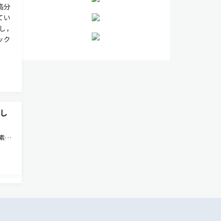
高分
てい
し，
ック
し
素樹
表面
手法
最も小