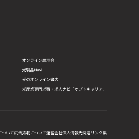
オンライン展示会
光製品Navi
光のオンライン書店
光産業専門求職・求人ナビ「オプトキャリア」
E について
広告掲載について
運営会社
個人情報
光関連リンク集