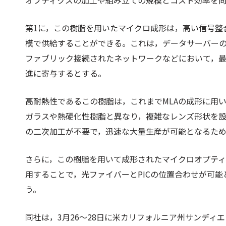
オプティクスの加工や組み立ての規模とコスト効率を
第1に，この樹脂を用いたマイクロ成形は，高い信号整
模で供給することができる。これは，データサーバー
ファブリック接続されたネットワークなどにおいて，
進に寄与するとする。
高耐熱性であるこの樹脂は，これまでMLAの成形に用
ガラスや熱硬化性樹脂と異なり，複雑なレンズ形状を
の二次加工が不要で，迅速な大量生産が可能となるた
さらに，この樹脂を用いて成形されたマイクロオプテ
用することで，光ファイバーとPICの位置合わせが可
う。
同社は，3月26～28日に米カリフォルニア州サンディ