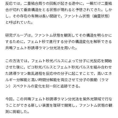
反応では，二重結合周りの回転が起きる途中に，一瞬だけ二重結
合が切れて垂直構造をとる状態が現れると予想されてきた。しか
し，その存在の有無は長い間謎で，ファントム状態（幽霊状態）
と呼ばれていた。
研究グループは，ファントム状態を観測してその構造を明らかに
するために，フェムト秒で進行する分子の構造変化を解析できる
共鳴フェムト秒誘導ラマン分光法を用いた。
この方法では，フェムト秒光パルスによって分子に光反応を開始
させた後に，ピコ秒光パルスとフェムト秒光パルスを組み合わせ
た誘導ラマン散乱過程を反応中の分子に起こすことで，高いエネ
ルギー分解能と高い時間分解能を両立させて分子の振動（ラマ
ン）スペクトルの変化を刻一刻と追跡できる。
今回，この共鳴フェムト秒誘導ラマン分光法を紫外光領域で行な
うことができる新しい装置を理研で開発し，ファントム状態の観
測に挑戦した。