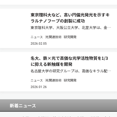
東京理科大など、高い円偏光発光を示すキ
ラルナノフープの創製に成功
東京理科大学、大阪公立大学、北里大学は、金錯
体を活用した独自の合成戦略により、6つの臭素
ニュース
光関連技術
研究開発
原子を精密に配置した[9]シクロパラフェニレン
（[9]CPP）の開発に成功した（ニュースリリー
2026.02.05
ス）。 シクロパラフェニレン（CPP）…
名大、鉄×光で高価な光学活性物質を1/3
に抑える新触媒を開発
名古屋大学の研究グループは、高価なキラル配位
子X*の使用量を最小限に抑えることができる理想
ニュース
光関連技術
研究開発
的なデザインの鉄（III）光触媒の開発に成功した
（ニュースリリース）。 金属光触媒は、非金属光
2026.01.26
触媒に比べて耐久性に優れている点や、…
新着ニュース