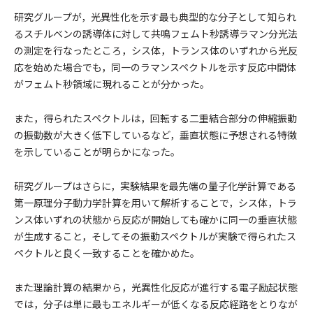
研究グループが，光異性化を示す最も典型的な分子として知られ
るスチルベンの誘導体に対して共鳴フェムト秒誘導ラマン分光法
の測定を行なったところ，シス体，トランス体のいずれから光反
応を始めた場合でも，同一のラマンスペクトルを示す反応中間体
がフェムト秒領域に現れることが分かった。
また，得られたスペクトルは，回転する二重結合部分の伸縮振動
の振動数が大きく低下しているなど，垂直状態に予想される特徴
を示していることが明らかになった。
研究グループはさらに，実験結果を最先端の量子化学計算である
第一原理分子動力学計算を用いて解析することで，シス体，トラ
ンス体いずれの状態から反応が開始しても確かに同一の垂直状態
が生成すること，そしてその振動スペクトルが実験で得られたス
ペクトルと良く一致することを確かめた。
また理論計算の結果から，光異性化反応が進行する電子励起状態
では，分子は単に最もエネルギーが低くなる反応経路をとりなが