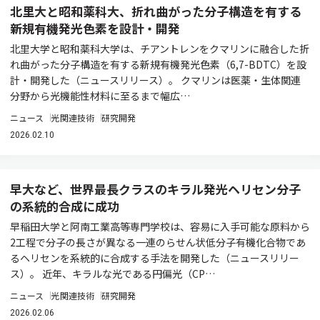
北里大と昭和薬科大、折れ曲がった分子構造を有する
新規有機発光色素を設計・開発
北里大学と昭和薬科大学は、チアントレンをクマリンに融合した折
れ曲がった分子構造を有する新規有機発光色素（6,7-BDTC）を設
計・開発した（ニュースリリース）。 クマリンは医薬・生体関連
分野から光機能性材料に至るまで幅広…
ニュース
光関連技術
研究開発
2026.02.10
早大など、世界最長クラスのキラル発光ヘリセン分子
の系統的合成に成功
早稲田大学と阿南工業高等専門学校は、容易に入手可能な原料から
2工程で分子の長さが異なる一連のらせん状低分子有機化合物であ
るヘリセンを系統的に合成する手法を開発した（ニュースリリー
ス）。 近年、キラルな光である円偏光（CP…
ニュース
光関連技術
研究開発
2026.02.06