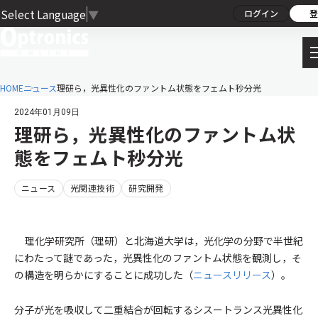
Select Language
▼
ログイン
登
HOME
ニュース
理研ら，光異性化のファントム状態をフェムト秒分光
2024年01月09日
理研ら，光異性化のファントム状
態をフェムト秒分光
ニュース
光関連技術
研究開発
理化学研究所（理研）と北海道大学は，光化学の分野で半世紀
にわたって謎であった，光異性化のファントム状態を観測し，そ
の構造を明らかにすることに成功した（
ニュースリリース
）。
分子が光を吸収して二重結合が回転するシスートランス光異性化