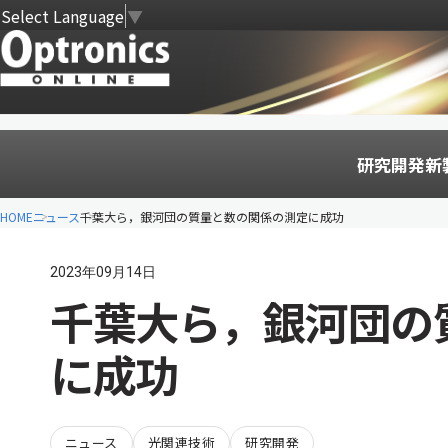
Select Language
▼
研究開発
新
HOME
ニュース
千葉大ら，銀河団の質量と数の関係の測定に成功
2023年09月14日
千葉大ら，銀河団の
に成功
ニュース
光関連技術
研究開発