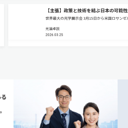
【主張】政策と技術を結ぶ日本の可能性
世界最大の光学展示会 3月15日から米国ロサンゼ
でOFC（Optical Fiber Communication Conferen
光論卓説
and Exhibition）が開幕する。通信バブル崩壊後
2026.03.25
感を失っていた同…