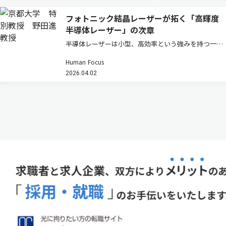
フォトニック結晶レーザーが拓く「高輝度
半導体レーザー」の次章
半導体レーザーは小型、高効率という強みを持つ一方
で、高出力化するとビームが乱れ「輝度」が伸びない
Human Focus
という壁があった。フォトニック結晶レーザーはその
2026.04.02
常識を塗り替えつつある。その研究の先駆者である京
都大学高等研究院・特別教授の…