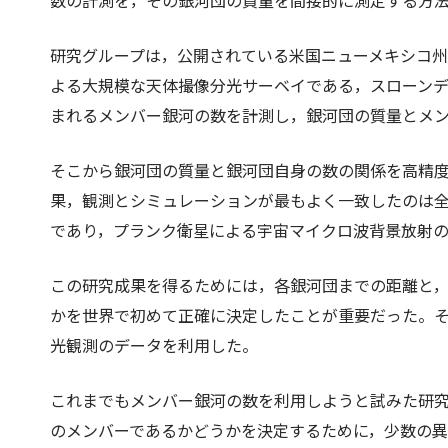
数の計測を，その銀河団の質量を間接的に測定する方
研究グループは，公開されている米国ニューメキシコ州
よる大規模な天体撮像分光サーベイである，スローン
まれるメンバー銀河の数を計測し，銀河団の質量とメ
そこから銀河団の質量と銀河団自身の数の関係を高精
果，観測とシミュレーションが最もよく一致したのは全
であり，プランク衛星による宇宙マイクロ波背景放射
この研究成果を得るためには，各銀河団までの距離と
かを世界で初めて正確に決定したことが重要だった。
光観測のデータを利用した。
これまでもメンバー銀河の数を利用しようと試みた研
のメンバーであるかどうかを決定するために，少数の