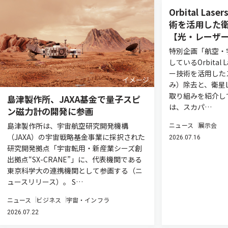
Orbital L
術を活用した衛
【光・レーザー
特別企画「航空・
しているOrbital
ー技術を活用した
み）除去と、衛星L
取り組みを紹介し
島津製作所、JAXA基金で量子スピ
は、スカパ…
ン磁力計の開発に参画
島津製作所は、宇宙航空研究開発機構
ニュース
展示会
（JAXA）の宇宙戦略基金事業に採択された
2026.07.16
研究開発拠点「宇宙転用・新産業シーズ創
出拠点“SX-CRANE”」に、代表機関である
東京科学大の連携機関として参画する（ニ
ュースリリース）。 S…
ニュース
ビジネス
宇宙・インフラ
2026.07.22