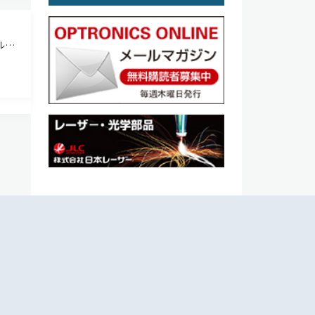
ルス
ce
、存在