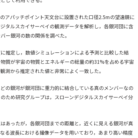
法として利用できる。
のアパッチポイント天文台に設置された口径2.5mの望遠鏡に
デジタルスカイサーベイの観測データを解析し，各銀河団に含
ンバー銀河の数の関係を調べた。
度に推定し，数値シミュレーションによる予測と比較した結
物質が宇宙の物質とエネルギーの総量の約31%を占める宇宙
の観測から推定された値と非常によく一致した。
，どの銀河が銀河団に重力的に結合している真のメンバーなの
そのため研究グループは，スローンデジタルスカイサーベイ分
究はあったが，各銀河団までの距離と，近くに見える銀河が真
異なる波長における撮像データを用いており，あまり高い精度