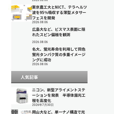
2026.08.06
東京農工大とNICT、テラヘルツ
波を95％吸収する薄型メタサー
フェスを開発
2026.08.06
広島大など、ビスマス表面に隠
れたスピン偏極を観測
2026.08.06
名大、蛍光寿命を利用して同色
蛍光タンパク質の多重イメージ
ングに成功
2026.08.06
人気記事
ニコン、新型アライメントステ
ーションを発表 半導体露光工
程を高度化
2026年7月30日
岡山大など、単一ナノ構造で光