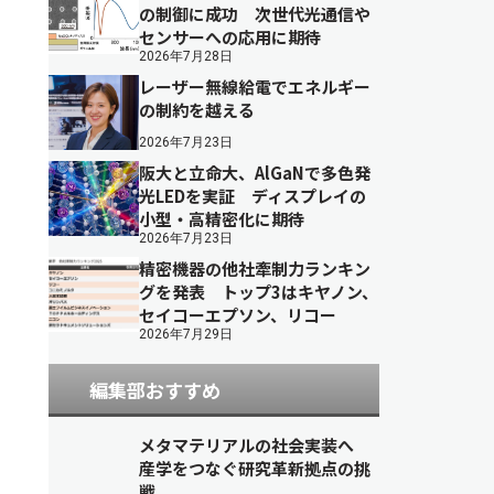
の制御に成功 次世代光通信や
センサーへの応用に期待
2026年7月28日
レーザー無線給電でエネルギー
の制約を越える
2026年7月23日
阪大と立命大、AlGaNで多色発
光LEDを実証 ディスプレイの
小型・高精密化に期待
2026年7月23日
精密機器の他社牽制力ランキン
グを発表 トップ3はキヤノン、
セイコーエプソン、リコー
2026年7月29日
編集部おすすめ
メタマテリアルの社会実装へ
産学をつなぐ研究革新拠点の挑
戦