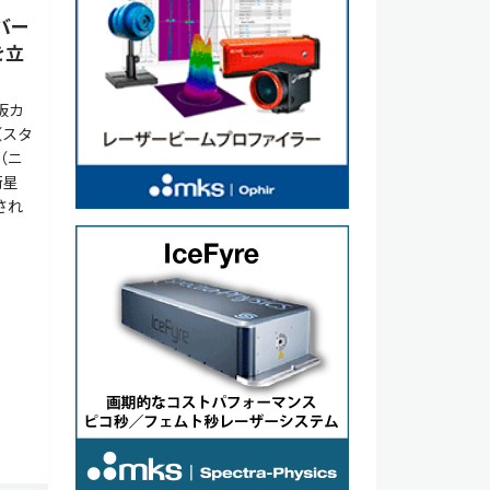
バー
を立
板カ
（スタ
（ニ
衛星
され