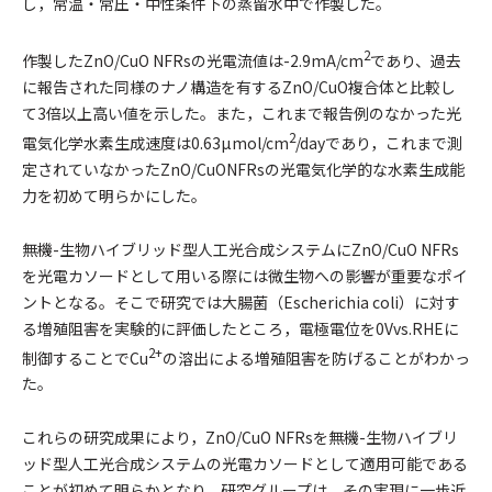
し，常温・常圧・中性条件下の蒸留水中で作製した。
2
作製したZnO/CuO NFRsの光電流値は-2.9mA/cm
であり、過去
に報告された同様のナノ構造を有するZnO/CuO複合体と比較し
て3倍以上高い値を示した。また，これまで報告例のなかった光
2
電気化学水素生成速度は0.63µmol/cm
/dayであり，これまで測
定されていなかったZnO/CuONFRsの光電気化学的な水素生成能
力を初めて明らかにした。
無機-生物ハイブリッド型人工光合成システムにZnO/CuO NFRs
を光電カソードとして用いる際には微生物への影響が重要なポイ
ントとなる。そこで研究では大腸菌（Escherichia coli）に対す
る増殖阻害を実験的に評価したところ，電極電位を0Vvs.RHEに
2+
制御することでCu
の溶出による増殖阻害を防げることがわかっ
た。
これらの研究成果により，ZnO/CuO NFRsを無機-生物ハイブリ
ッド型人工光合成システムの光電カソードとして適用可能である
ことが初めて明らかとなり，研究グループは，その実現に一歩近