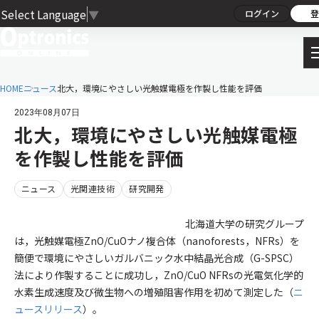
Select Language
▼
ログイン
登
HOME
ニュース
北大，環境にやさしい光触媒電極を作製し性能を評価
2023年08月07日
北大，環境にやさしい光触媒電極
を作製し性能を評価
ニュース
光関連技術
研究開発
北海道大学の研究グループ
は，光触媒電極ZnO/CuOナノ複合体（nanoforests，NFRs）を
簡便で環境にやさしいガルバニック水中結晶光合成（G-SPSC）
法により作製することに成功し，ZnO/CuO NFRsの光電気化学的
水素生成速度及び微生物への増殖阻害作用を初めて測定した（
ニ
ュースリリース
）。