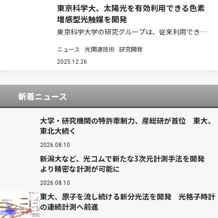
東京科学大、太陽光を有効利用できる色素
増感型光触媒を開発
東京科学大学の研究グループは、従来利用できな
かった波長の可視光も利用できる新しい色素増感
ニュース
光関連技術
研究開発
型光触媒を開発した（ニュースリリース）。 クリ
ーンなエネルギー源として注目されている水素を
2025.12.26
生成する手法の一つとして、光触媒の研究が盛…
新着ニュース
大学・研究機関の特許牽制力、産総研が首位 東大、
東北大続く
2026.08.10
新潟大など、光コムで新たな3次元計測手法を開発
より精密な計測が可能に
2026.08.10
東大、原子を流し続ける新分光法を開発 光格子時計
の連続計測へ前進