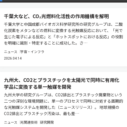
千葉大など、CO₂光燃料化活性の作用機構を解明
千葉大学と中国成都バイオガス科学研究所の研究グループは、二酸
化炭素をメタンなどの燃料に変換する光触媒反応において、「光で
生じた電子による反応」と「ホットスポットにおける反応」の役割
を明確に識別・特定することに成功した。さ…
ニュース
宇宙・インフラ
2026.04.14
九州大、CO2とプラスチックを太陽光で同時に有用化
学品に変換する単一触媒を開発
九州大学の研究グループは、CO2排出とプラスチック廃棄物という
二つの深刻な環境問題に、単一のプロセスで同時に対処する画期的
な光触媒システムを開発した（ニュースリリース）。 地球規模の
CO2排出とプラスチック汚染は、最も差…
ニュース
光関連技術
研究開発