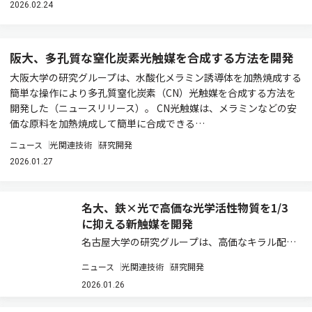
2026.02.24
阪大、多孔質な窒化炭素光触媒を合成する方法を開発
大阪大学の研究グループは、水酸化メラミン誘導体を加熱焼成する
簡単な操作により多孔質窒化炭素（CN）光触媒を合成する方法を
開発した（ニュースリリース）。 CN光触媒は、メラミンなどの安
価な原料を加熱焼成して簡単に合成できる…
ニュース
光関連技術
研究開発
2026.01.27
名大、鉄×光で高価な光学活性物質を1/3
に抑える新触媒を開発
名古屋大学の研究グループは、高価なキラル配位
子X*の使用量を最小限に抑えることができる理想
ニュース
光関連技術
研究開発
的なデザインの鉄（III）光触媒の開発に成功した
（ニュースリリース）。 金属光触媒は、非金属光
2026.01.26
触媒に比べて耐久性に優れている点や、…