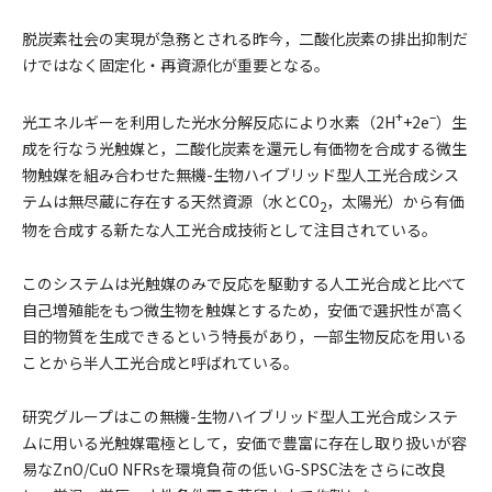
脱炭素社会の実現が急務とされる昨今，二酸化炭素の排出抑制だ
けではなく固定化・再資源化が重要となる。
+
–
光エネルギーを利用した光水分解反応により水素（2H
+2e
）生
成を行なう光触媒と，二酸化炭素を還元し有価物を合成する微生
物触媒を組み合わせた無機-生物ハイブリッド型人工光合成シス
テムは無尽蔵に存在する天然資源（水とCO
，太陽光）から有価
2
物を合成する新たな人工光合成技術として注目されている。
このシステムは光触媒のみで反応を駆動する人工光合成と比べて
自己増殖能をもつ微生物を触媒とするため，安価で選択性が高く
目的物質を生成できるという特長があり，一部生物反応を用いる
ことから半人工光合成と呼ばれている。
研究グループはこの無機-生物ハイブリッド型人工光合成システ
ムに用いる光触媒電極として，安価で豊富に存在し取り扱いが容
易なZnO/CuO NFRsを環境負荷の低いG-SPSC法をさらに改良