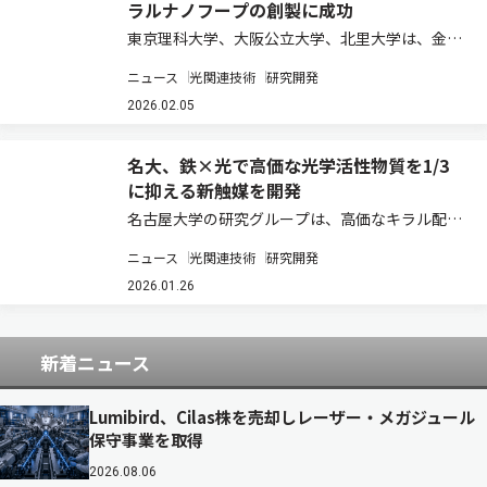
ラルナノフープの創製に成功
東京理科大学、大阪公立大学、北里大学は、金錯
体を活用した独自の合成戦略により、6つの臭素
ニュース
光関連技術
研究開発
原子を精密に配置した[9]シクロパラフェニレン
（[9]CPP）の開発に成功した（ニュースリリー
2026.02.05
ス）。 シクロパラフェニレン（CPP）…
名大、鉄×光で高価な光学活性物質を1/3
に抑える新触媒を開発
名古屋大学の研究グループは、高価なキラル配位
子X*の使用量を最小限に抑えることができる理想
ニュース
光関連技術
研究開発
的なデザインの鉄（III）光触媒の開発に成功した
（ニュースリリース）。 金属光触媒は、非金属光
2026.01.26
触媒に比べて耐久性に優れている点や、…
新着ニュース
Lumibird、Cilas株を売却しレーザー・メガジュール
保守事業を取得
2026.08.06