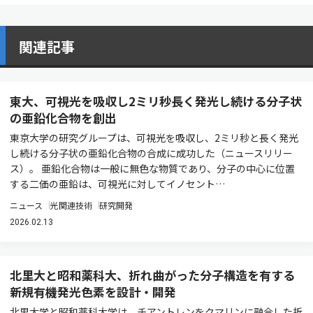
関連記事
東大、可視光を吸収し2ミリ秒長く発光し続ける分子状
の亜鉛化合物を創出
東京大学の研究グループは、可視光を吸収し、2ミリ秒と長く発光
し続ける分子状の亜鉛化合物の合成に成功した（ニュースリリー
ス）。 亜鉛化合物は一般に無色な物質であり、分子の中心に位置
する二価の亜鉛は、可視光に対してイノセント…
ニュース
光関連技術
研究開発
2026.02.13
北里大と昭和薬科大、折れ曲がった分子構造を有する
新規有機発光色素を設計・開発
北里大学と昭和薬科大学は、チアントレンをクマリンに融合した折