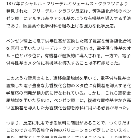
1877年にシャルル・フリーデルとジェームス・クラフツにより
発見された，フリーデル・クラフツ反応は，芳香族化合物のベン
ゼン環上にアルキル基やアシル基のような有機基を導入する手法
であり，医農薬や化学材料を組み上げる強力な化学反応。
ベンゼン環上に電子供与性基が置換した電子豊富な芳香族化合物
を原料に用いたフリーデル・クラフツ反応は，電子供与性基のオ
ルト位とパラ位に，有機基が選択的に導入される。一方で，電子
供与性基のメタ位に有機基を導入することは不可能だった。
このような背景のもと，遷移金属触媒を用いて，電子供与性基の
置換した電子豊富な芳香族化合物のメタ位に有機基を導入する化
学反応の開発が精力的に行なわれている。しかし，これら遷移金
属触媒を用いた反応は，ベンゼン環上に，複雑な置換基やかさ高
い置換基を導入した芳香族化合物を原料に用いる必要があった。
つまり，反応に利用できる原料に制限があることで，つくりだす
ことのできる芳香族化合物のバリエーションが乏しいといえる。
また，触媒として金属塩を必要としていることから，より環境へ