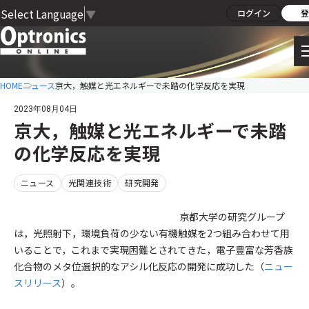
Select Language
▼
ログイン
登
HOME
ニュース
京大，触媒と光エネルギーで未踏の化学反応を実現
2023年08月04日
京大，触媒と光エネルギーで未踏
の化学反応を実現
ニュース
光関連技術
研究開発
京都大学の研究グループ
は，光照射下，環境負荷の少ない有機触媒を2つ組み合わせて用
いることで，これまで実現困難とされてきた，電子豊富な芳香族
化合物のメタ位選択的なアシル化反応の開発に成功した（
ニュー
スリリース
）。