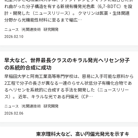
れ曲がった分子構造を有する新規有機発光色素（6,7-BDTC）を設
計・開発した（ニュースリリース）。 クマリンは医薬・生体関連
分野から光機能性材料に至るまで幅広…
ニュース
光関連技術
研究開発
2026.02.10
早大など、世界最長クラスのキラル発光ヘリセン分子
の系統的合成に成功
早稲田大学と阿南工業高等専門学校は、容易に入手可能な原料から
2工程で分子の長さが異なる一連のらせん状低分子有機化合物であ
るヘリセンを系統的に合成する手法を開発した（ニュースリリー
ス）。 近年、キラルな光である円偏光（CP…
ニュース
光関連技術
研究開発
2026.02.06
東京理科大など、高い円偏光発光を示すキ