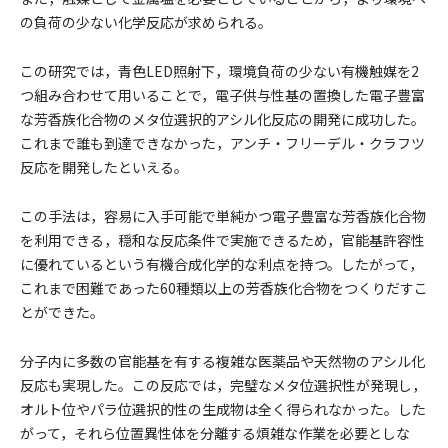
の負荷の少ない化学反応が求められる。
この研究では，青色LED照射下，環境負荷の少ない有機触媒を2
つ組み合わせて用いることで，電子供与性基の置換した電子豊富
な芳香族化合物のメタ位選択的アシル化反応の開発に成功した。
これまで誰も到達できなかった，アンチ・フリーデル・クラフツ
反応を開発したといえる。
この手法は，容易に入手可能で単純かつ電子豊富な芳香族化合物
を利用できる，穏和な反応条件で実施できるため，官能基許容性
に優れているという有機合成化学的な利点を持つ。したがって，
これまで困難であった60種類以上の芳香族化合物をつくりだすこ
とができた。
分子内に多数の官能基を有する複雑な医薬品や天然物のアシル化
反応も実現した。この反応では，完璧なメタ位選択性が発現し，
オルト位やパラ位選択的性の生成物は全く得られなかった。した
がって，それら位置異性体を分離する煩雑な作業を必要としな