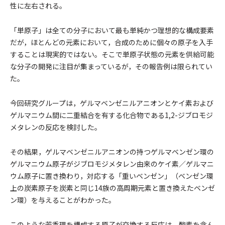
性に左右される。
「単原子」は全ての分子において最も単純かつ理想的な構成要素
だが，ほとんどの元素において，合成のために個々の原子を入手
することは現実的ではない。そこで単原子状態の元素を供給可能
な分子の開発に注目が集まっているが，その報告例は限られてい
た。
今回研究グループは，ゲルマベンゼニルアニオンとケイ素および
ゲルマニウム間に二重結合を有する化合物である1,2-ジブロモジ
メタレンの反応を検討した。
その結果，ゲルマベンゼニルアニオンの持つゲルマベンゼン環の
ゲルマニウム原子がジブロモジメタレン由来のケイ素／ゲルマニ
ウム原子に置き換わり，対応する「重いベンゼン」（ベンゼン環
上の炭素原子を炭素と同じ14族の高周期元素と置き換えたベンゼ
ン環）を与えることがわかった。
このような芳香環を構成する原子が交換する反応は，酸素を含ん