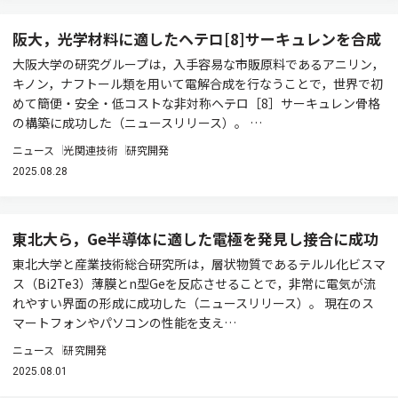
阪大，光学材料に適したヘテロ[8]サーキュレンを合成
大阪大学の研究グループは，入手容易な市販原料であるアニリン，
キノン，ナフトール類を用いて電解合成を行なうことで，世界で初
めて簡便・安全・低コストな非対称ヘテロ［8］サーキュレン骨格
の構築に成功した（ニュースリリース）。 …
ニュース
光関連技術
研究開発
2025.08.28
東北大ら，Ge半導体に適した電極を発見し接合に成功
東北大学と産業技術総合研究所は，層状物質であるテルル化ビスマ
ス（Bi2Te3）薄膜とn型Geを反応させることで，非常に電気が流
れやすい界面の形成に成功した（ニュースリリース）。 現在のス
マートフォンやパソコンの性能を支え…
ニュース
研究開発
2025.08.01