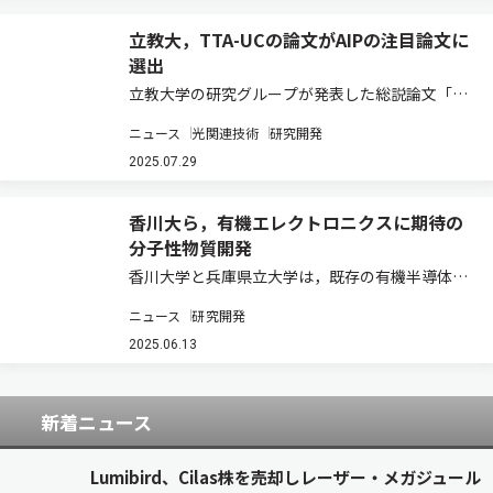
立教大，TTA-UCの論文がAIPの注目論文に
選出
立教大学の研究グループが発表した総説論文「配
位子保護金属クラスターを用いた三重項–三重項
ニュース
光関連技術
研究開発
消滅フォトンアップコンバージョン：性能向上の
ための戦略」が，アメリカ物理学会（AIP）の学
2025.07.29
術誌に掲載され，注目論文に選出された（ニュ…
香川大ら，有機エレクトロニクスに期待の
分子性物質開発
香川大学と兵庫県立大学は，既存の有機半導体に
対して，太鼓型分子を連結させることで，新しい
ニュース
研究開発
有機半導体を開発し，酸化還元に対する優れた安
定性を見出した（ニュースリリース）。 フェロセ
2025.06.13
ンは，太鼓型の特徴的な構造をもつ分子で，電…
新着ニュース
Lumibird、Cilas株を売却しレーザー・メガジュール