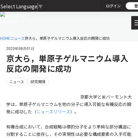
Select Language
▼
ログイン
登
HOME
ニュース
京大ら，単原子ゲルマニウム導入反応の開発に成功
2023年08月01日
京大ら，単原子ゲルマニウム導入
反応の開発に成功
ニュース
研究開発
京都大学と米バーモント大
学は，単原子ゲルマニウムを他の分子に導入可能な有機反応の開
発に成功した（
ニュースリリース
）。
有機合成において，合成戦略は標的分子をより単純な部分構造に
分割することに依存し，その実現性は必要な構成要素の入手可能