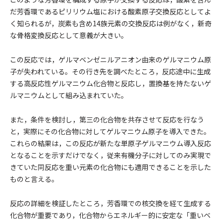
だ芳香環であるピリリウム塩における酸素原子交換反応としてよ
く知られるが，炭素も含め14族元素の交換反応は例がなく，新奇
な骨格変換反応として意義が大きい。
この反応では，ゲルマベンゼニルアニオン由来のゲルマニウム原
子が失われている。その行き先を調べたところ，反応途中に生成
する高反応性ゲルマニウム化合物と反応し，置換基を持たないゲ
ルマニウムとして組み込まれていた。
また，条件を検討し，第三の化合物を共存させて反応を行なう
と，実際にその化合物に対してゲルマニウム原子を導入できた。
これらの結果は，この反応が新たな単原子ゲルマニウム導入反応
となることを示すだけでなく，従来有機分子に対してのみ実現で
きていた同反応を重い元素の化合物にも適用できることを示した
ものと言える。
反応の詳細を検証したところ，芳香環での核交換を経て生成する
化合物が重要であり，化合物からエネルギー的に安定な「重いベ