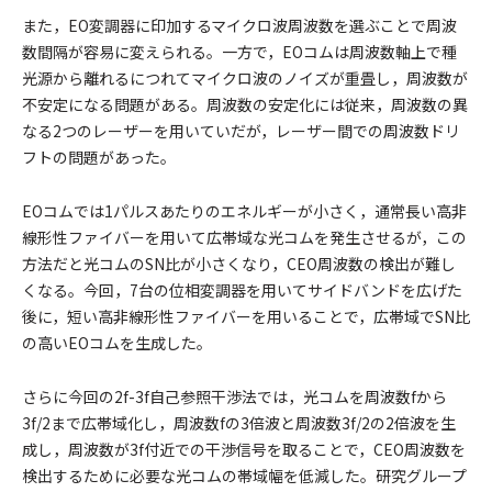
また，EO変調器に印加するマイクロ波周波数を選ぶことで周波
数間隔が容易に変えられる。一方で，EOコムは周波数軸上で種
光源から離れるにつれてマイクロ波のノイズが重畳し，周波数が
不安定になる問題がある。周波数の安定化には従来，周波数の異
なる2つのレーザーを用いていだが，レーザー間での周波数ドリ
フトの問題があった。
EOコムでは1パルスあたりのエネルギーが小さく，通常長い高非
線形性ファイバーを用いて広帯域な光コムを発生させるが，この
方法だと光コムのSN比が小さくなり，CEO周波数の検出が難し
くなる。今回，7台の位相変調器を用いてサイドバンドを広げた
後に，短い高非線形性ファイバーを用いることで，広帯域でSN比
の高いEOコムを生成した。
さらに今回の2f-3f自己参照干渉法では，光コムを周波数fから
3f/2まで広帯域化し，周波数fの3倍波と周波数3f/2の2倍波を生
成し，周波数が3f付近での干渉信号を取ることで，CEO周波数を
検出するために必要な光コムの帯域幅を低減した。研究グループ