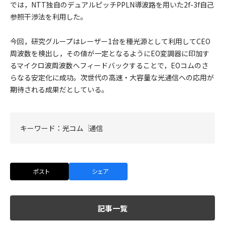
では，NTT独自のデュアルピッチPPLN導波路を用いた2f-3f自己
参照干渉法を利用した。
今回，研究グループはレーザー1台を種光源として利用してCEO
周波数を検出し，その値が一定となるようにEO変調器に印加す
るマイクロ波周波数へフィードバックすることで，EOコムのさ
らなる安定化に成功。次世代の高速・大容量な光通信への応用が
期待される成果だとしている。
キーワード：
光コム
通信
ポスト
シェア
記事一覧