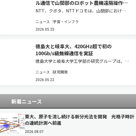
ル通信で山間部のロボット農機遠隔操作を
実証
NTT、クボタ、NTTドコモは、山間部における
ロボット農機の遠隔操作・遠隔監視時の通信安定
ニュース
宇宙・インフラ
化と映像伝送の継続性を実現する共同実証実験を
実施し、モバイル通信と衛星通信を組み合わせた
2026.05.25
通信制御、および映像制御技術の有効性を確認…
徳島大と岐阜大、420GHz超で初の
100Gb/s級無線通信を実証
徳島大学と岐阜大学工学部の研究グループは、光
ファイバー接続マイクロ光コムを用いたテラヘル
ニュース
研究開発
ツ波生成と多値変調技術を組み合わせたマイクロ
光コム駆動型テラヘルツ通信システムを開発した
2026.05.22
（ニュースリリース）。 次世代移動通信システ…
新着ニュース
東大、原子を流し続ける新分光法を開発 光格子時計
の連続計測へ前進
2026.08.07