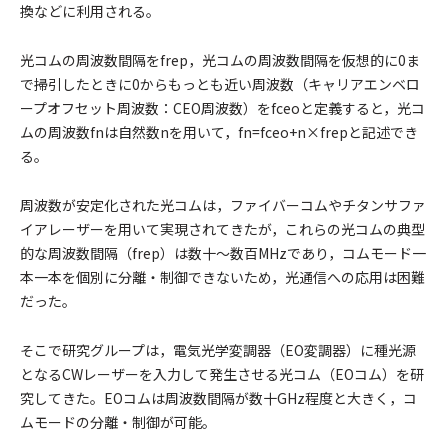
換などに利用される。
光コムの周波数間隔をfrep，光コムの周波数間隔を仮想的に0ま
で掃引したときに0からもっとも近い周波数（キャリアエンベロ
ープオフセット周波数：CEO周波数）をfceoと定義すると，光コ
ムの周波数fnは自然数nを用いて，fn=fceo+n×frepと記述でき
る。
周波数が安定化された光コムは，ファイバーコムやチタンサファ
イアレーザーを用いて実現されてきたが，これらの光コムの典型
的な周波数間隔（frep）は数十～数百MHzであり，コムモード一
本一本を個別に分離・制御できないため，光通信への応用は困難
だった。
そこで研究グループは，電気光学変調器（EO変調器）に種光源
となるCWレーザーを入力して発生させる光コム（EOコム）を研
究してきた。EOコムは周波数間隔が数十GHz程度と大きく，コ
ムモードの分離・制御が可能。