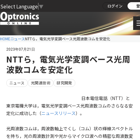
Select Language
▼
ログイン
登
HOME
ニュース
NTTら，電気光学変調ベース光周波数コムを安定化
2023年07月21日
NTTら，電気光学変調ベース光周
波数コムを安定化
ニュース
光関連技術
研究開発
日本電信電話（NTT）と
東京電機大学は，電気光学変調ベース光周波数コムのさらなる安
定化に成功した（
ニュースリリース
）。
光周波数コムは，周波数軸上でくし（コム）状の輝線スペクトル
を持ち，光の周波数計測や光からマイクロ波への精密な周波数変