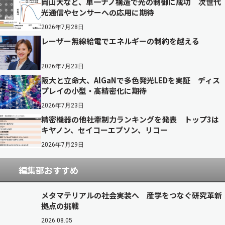
岡山大など、単一ナノ構造で光の制御に成功 次世代
光通信やセンサーへの応用に期待
2026年7月28日
レーザー無線給電でエネルギーの制約を越える
2026年7月23日
阪大と立命大、AlGaNで多色発光LEDを実証 ディス
プレイの小型・高精密化に期待
2026年7月23日
精密機器の他社牽制力ランキングを発表 トップ3は
キヤノン、セイコーエプソン、リコー
2026年7月29日
編集部おすすめ
メタマテリアルの社会実装へ 産学をつなぐ研究革新
拠点の挑戦
2026.08.05