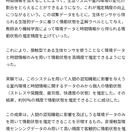
時間情報を加えることによって，⽣活リズムや室内環境の変化の
割合をとらえることができるようになり，これが推定精度の向上
につながるという。この収集データをもとに，⽣体センサから得
られる⽣理的データに基づく情動状態を正解ラベルとして与え，
教師あり機械学習によって環境データと時間情報から得られる情
動状態の推定精度を上げていった。
これにより，接触型である⽣体センサを使うことなく環境データ
と時間情報のみを⽤いて情動状態を⾼精度で推定できるようにな
った。
実験では，このシステムを⽤いて⼈間の認知機能に影響を与えう
る室内環境と時間情報に関するデータのみから個⼈の情動状態
（ストレスや覚醒度、疲労度、快適度の状態）を推定した。その
結果，約90%の精度で情動状態を推定できることに成功した。
この成果は，⼈間の認知機能に影響を及ぼしうる環境データのみ
を⽤いて情動状態を推定できることを⽰唆するもの。⾮接触型環
境センシングデータのみ⽤いて⾼い精度で客観的に情動状態を推