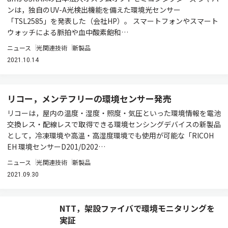
ンは，独自のUV-A光検出機能を備えた環境光センサー
「TSL2585」を発表した（会社HP）。 スマートフォンやスマート
ウォッチによる脈拍や血中酸素飽和…
ニュース
光関連技術
新製品
2021.10.14
リコー，メンテフリーの環境センサー発売
リコーは，屋内の温度・湿度・照度・気圧といった環境情報を電池
交換レス・配線レスで取得できる環境センシングデバイスの新製品
として，冷凍環境や高温・高湿度環境でも使用が可能な「RICOH
EH 環境センサーD201/D202…
ニュース
光関連技術
新製品
2021.09.30
NTT，架設ファイバで環境モニタリングを
実証