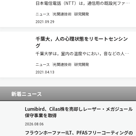
日本電信電話（NTT）は，通信用の既設光ファイ
バケーブルをセンサーとして利活用し，光ファイ
ニュース
光関連技術
研究開発
バに加わる振動を極めて高精度に測定する技術を
実証した（ニュースリリース）。 通信用の既設光
2021.09.29
ファイバケーブルをセンサとして利活用し，…
千葉大，人の心理状態をリモートセンシン
グ
千葉大学は，室内の温度やにおい，音などの人間
の知覚に関わる室内環境のデータを取得するセン
ニュース
光関連技術
研究開発
サネットワークシステムを開発し，取得したデー
タからその環境内にいる人間のこころの状態（心
2021.04.13
的状態）を推定するシステムを開発した（ニュ
ー…
新着ニュース
Lumibird、Cilas株を売却しレーザー・メガジュール
保守事業を取得
2026.08.06
フラウンホーファーILT、PFASフリーコーティングの