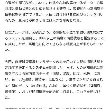
⼼理学や認知科学において，体温や⼼拍数等の⽣体データ・⼼理
指標と情動状態との対応を解析する研究は，客観的かつ⾼精度で
情動状態を推定できるが，⼈体に取り付ける接触型センサを⽤い
るため，⽣活に浸透させるには⼤きな障害となる。
研究グループは，客観的かつ⾮侵襲的な⼿法で情動状態を推定す
るシステムを開発し，80%以上の精度で情動状態を推定すること
に成功したが，実⽤化に向けてさらなる精度向上が求められてい
た。
今回，⾮接触型環境センサデータのみを⽤いて⼈間の情動状態を
⾼精度で推定するシステムを開発した。まず，⼈の認知機能に影
響を与えうる室内環境データ（温度，湿度，照度，光⾊，にお
い，⾳，CO
濃度，微粒⼦，気圧など），⽣体センサから得られ
2
る⽣理的データ（⽪膚体温，⼼拍）に基づく情報状態（覚醒度，
感情価），および時間情報を総合的に収集し，これらを紐づけ
た。