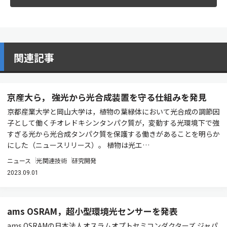
関連記事
京産大ら， 強光から光合成装置を守る仕組みを発見
京都産業大学と岡山大学は，植物の葉緑体において光合成の調節因
子として働くチオレドキシンタンパク質が，変動する光環境下で強
すぎる光から光合成タンパク質を保護する働きがあることを明らか
にした（ニュースリリース）。 植物は光エ…
ニュース
光関連技術
研究開発
2023.09.01
ams OSRAM，超小型環境光センサーを発表
ams OSRAMの日本法人オスラムオプトセミコンダクターズ ジャパ