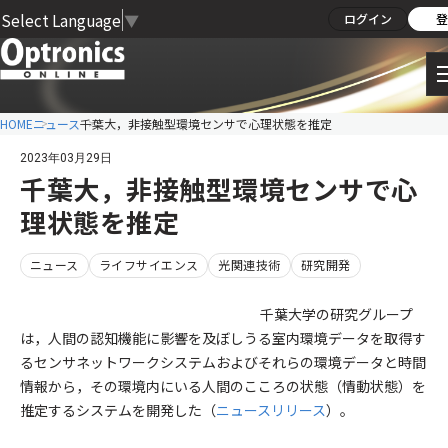
Select Language
▼
ログイン
登
HOME
ニュース
千葉大，非接触型環境センサで心理状態を推定
2023年03月29日
千葉大，非接触型環境センサで心
理状態を推定
ニュース
ライフサイエンス
光関連技術
研究開発
千葉大学の研究グループ
は，人間の認知機能に影響を及ぼしうる室内環境データを取得す
るセンサネットワークシステムおよびそれらの環境データと時間
情報から，その環境内にいる人間のこころの状態（情動状態）を
推定するシステムを開発した（
ニュースリリース
）。