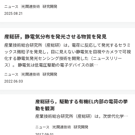
ニュース
光関連技術
研究開発
2025.08.21
産総研，静電気分布を発光させる物質を発見
産業技術総合研究所（産総研）は，電荷に反応して発光するセラミ
ックス微粒子を発見し，目に見えない静電気を目視やカメラで可視
化する静電気発光センシング技術を開発した（ニュースリリー
ス）。 静電気は低電圧駆動の電子デバイスの誤…
ニュース
光関連技術
研究開発
2022.06.03
産総研ら，駆動する有機EL内部の電荷の挙
動を観測
産業技術総合研究所（産総研）は，次世代化学材
料評価技術研究組合（CEREBA）と，有機EL素子
ニュース
光関連技術
研究開発
駆動時の内部の電荷の挙動を，分子レベルで非破
2017.09.01