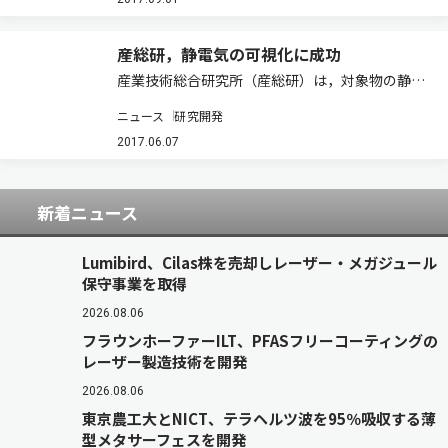
壊計測できる新たなオペランド計測技術を開発し
た（ニュースリリース）。 標準的な多層…
産総研，静電気の可視化に成功
産業技術総合研究所（産総研）は，対象物の静電
気を読み取り，画像として可視化するスキャナー
ニュース
研究開発
を開発した（ニュースリリース）。 製造業では，
製造プロセスの自動化と高度な情報技術の導入に
2017.06.07
より，工場群全体の生産性・稼働効率を向上さ…
新着ニュース
Lumibird、Cilas株を売却しレーザー・メガジュール
保守事業を取得
2026.08.06
フラウンホーファーILT、PFASフリーコーティングの
レーザー製造技術を開発
2026.08.06
東京農工大とNICT、テラヘルツ波を95％吸収する薄
型メタサーフェスを開発