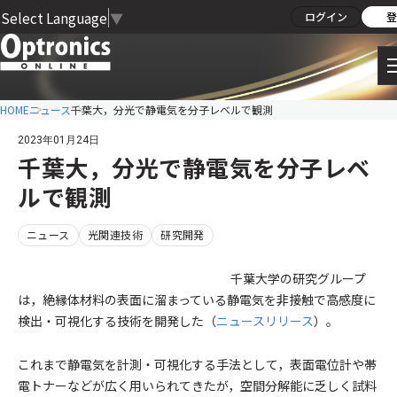
Select Language
▼
ログイン
登
HOME
ニュース
千葉大，分光で静電気を分子レベルで観測
2023年01月24日
千葉大，分光で静電気を分子レベ
ルで観測
ニュース
光関連技術
研究開発
千葉大学の研究グループ
は，絶縁体材料の表面に溜まっている静電気を非接触で高感度に
検出・可視化する技術を開発した（
ニュースリリース
）。
これまで静電気を計測・可視化する⼿法として，表⾯電位計や帯
電トナーなどが広く⽤いられてきたが，空間分解能に乏しく試料