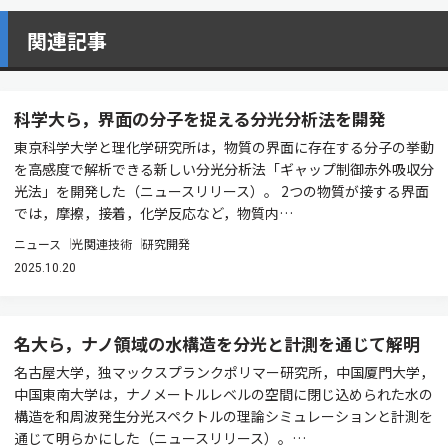
関連記事
科学大ら，界面の分子を捉える分光分析法を開発
東京科学大学と理化学研究所は，物質の界面に存在する分子の挙動
を高感度で解析できる新しい分光分析法「ギャップ制御赤外吸収分
光法」を開発した（ニュースリリース）。 2つの物質が接する界面
では，摩擦，接着，化学反応など，物質内…
ニュース
光関連技術
研究開発
2025.10.20
名大ら，ナノ領域の水構造を分光と計測を通じて解明
名古屋大学，独マックスプランクポリマー研究所，中国厦門大学，
中国東南大学は，ナノメートルレベルの空間に閉じ込められた水の
構造を和周波発生分光スペクトルの理論シミュレーションと計測を
通じて明らかにした（ニュースリリース）。…