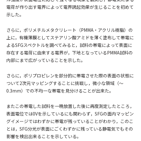
電荷が作り出す電界によって電界誘起効果が⽣じることを初めて
⽰した。
さらに，ポリメチルメタクリレート（PMMA・アクリル樹脂）の
上に，有機薄膜としてステアリン酸アミドを薄く塗布して帯電に
よるSFGスペクトルを調べてみると，試料の帯電によって表⾯に
存在する電荷に由来する電界が，下地となっているPMMA試料の
内部にまで広がっていることを⽰した。
さらに，ポリプロピレンを部分的に帯電させた際の表⾯の状態に
ついて2次元マッピングすることに挑戦し，微⼩な領域（〜
0.3mm）での不均⼀な帯電を⾒分けることが出来た。
またこの帯電した試料を⼀晩放置した後に再度測定したところ，
表⾯電位では0Vを⽰しているにも関わらず，SFGの⾯内マッピン
グイメージではわずかに帯電が残っていることがわかり，このこ
とは，SFG分光が表⾯にごくわずかに残っている静電気でもその
影響を検出出来ることを⽰している。