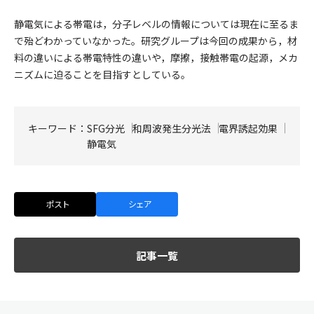
静電気による帯電は，分⼦レベルの情報については現在に⾄るま
で殆どわかっていなかった。研究グループは今回の成果から，材
料の違いによる帯電特性の違いや，摩擦，接触帯電の起源，メカ
ニズムに迫ることを⽬指すとしている。
キーワード：
SFG分光
和周波発⽣分光法
電界誘起効果
静電気
ポスト
シェア
記事一覧