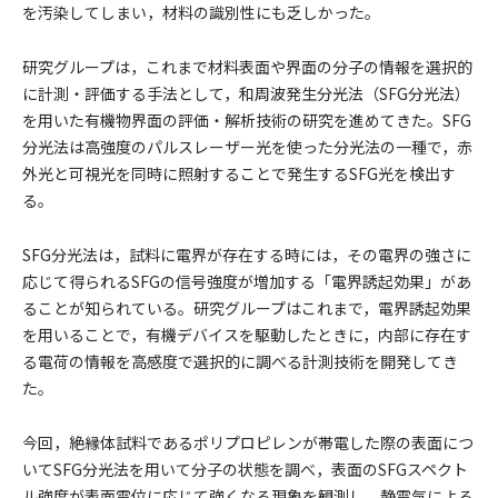
を汚染してしまい，材料の識別性にも乏しかった。
研究グループは，これまで材料表⾯や界⾯の分⼦の情報を選択的
に計測・評価する⼿法として，和周波発⽣分光法（SFG分光法）
を⽤いた有機物界⾯の評価・解析技術の研究を進めてきた。SFG
分光法は⾼強度のパルスレーザー光を使った分光法の⼀種で，⾚
外光と可視光を同時に照射することで発⽣するSFG光を検出す
る。
SFG分光法は，試料に電界が存在する時には，その電界の強さに
応じて得られるSFGの信号強度が増加する「電界誘起効果」があ
ることが知られている。研究グループはこれまで，電界誘起効果
を⽤いることで，有機デバイスを駆動したときに，内部に存在す
る電荷の情報を⾼感度で選択的に調べる計測技術を開発してき
た。
今回，絶縁体試料であるポリプロピレンが帯電した際の表⾯につ
いてSFG分光法を⽤いて分⼦の状態を調べ，表⾯のSFGスペクト
ル強度が表⾯電位に応じて強くなる現象を観測し，静電気による