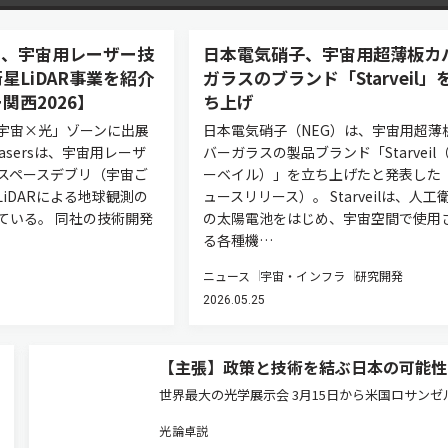
asers、宇宙用レーザー技
日本電気硝子、宇宙用超薄板カ
星LiDAR事業を紹介
ガラスのブランド「Starveil」
関西2026】
ち上げ
宇宙×光」ゾーンに出展
日本電気硝子（NEG）は、宇宙用超薄
 Lasersは、宇宙用レーザ
バーガラスの製品ブランド「Starveil
スペースデブリ（宇宙ご
ーベイル）」を立ち上げたと発表した
iDARによる地球観測の
ュースリリース）。 Starveilは、人工
ている。 同社の技術開発
の太陽電池をはじめ、宇宙空間で使用
る各種機…
ニュース
宇宙・インフラ
研究開発
2026.05.25
【主張】政策と技術を結ぶ日本の可能性
世界最大の光学展示会 3月15日から米国ロサンゼ
でOFC（Optical Fiber Communication Conferen
光論卓説
and Exhibition）が開幕する。通信バブル崩壊後