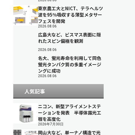
2026.08.06
東京農工大とNICT、テラヘルツ
波を95％吸収する薄型メタサー
フェスを開発
2026.08.06
広島大など、ビスマス表面に隠
れたスピン偏極を観測
2026.08.06
名大、蛍光寿命を利用して同色
蛍光タンパク質の多重イメージ
ングに成功
2026.08.06
人気記事
ニコン、新型アライメントステ
ーションを発表 半導体露光工
程を高度化
2026年7月30日
岡山大など、単一ナノ構造で光