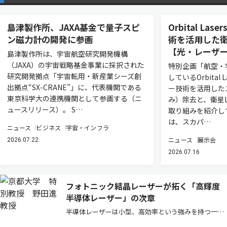
島津製作所、JAXA基金で量子スピ
Orbital L
ン磁力計の開発に参画
術を活用した衛
【光・レーザー
島津製作所は、宇宙航空研究開発機構
（JAXA）の宇宙戦略基金事業に採択された
特別企画「航空・
研究開発拠点「宇宙転用・新産業シーズ創
しているOrbital
出拠点“SX-CRANE”」に、代表機関である
ー技術を活用した
東京科学大の連携機関として参画する（ニ
み）除去と、衛星L
ュースリリース）。 S…
取り組みを紹介し
は、スカパ…
ニュース
ビジネス
宇宙・インフラ
ニュース
展示会
2026.07.22
2026.07.16
フォトニック結晶レーザーが拓く「高輝度
半導体レーザー」の次章
半導体レーザーは小型、高効率という強みを持つ一方
で、高出力化するとビームが乱れ「輝度」が伸びない