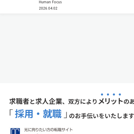
Human Focus
という壁があった。フォトニック結晶レーザーはその
2026.04.02
常識を塗り替えつつある。その研究の先駆者である京
都大学高等研究院・特別教授の…