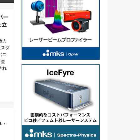
バー
を立
板カ
（スタ
（ニ
衛星
され
ルス
ce
、存在