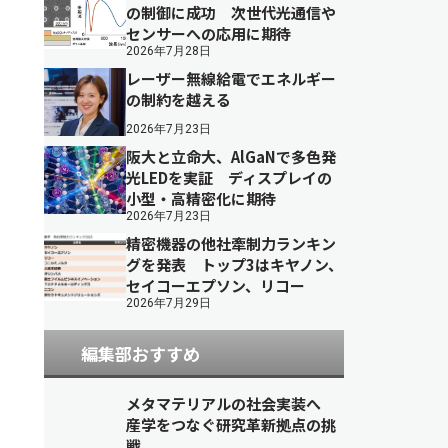
の制御に成功 次世代光通信や
センサーへの応用に期待
2026年7月28日
レーザー無線給電でエネルギー
の制約を越える
2026年7月23日
阪大と立命大、AlGaNで多色発
光LEDを実証 ディスプレイの
小型・高精密化に期待
2026年7月23日
精密機器の他社牽制力ランキン
グを発表 トップ3はキヤノン、
セイコーエプソン、リコー
2026年7月29日
編集部おすすめ
メタマテリアルの社会実装へ
産学をつなぐ研究革新拠点の挑
戦