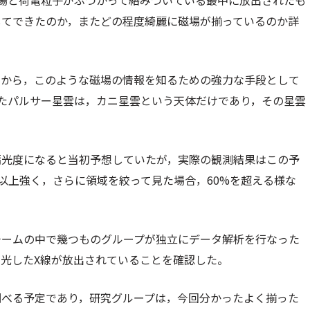
場と荷電粒子がぶつかって絡みついている最中に放出されたも
してできたのか，またどの程度綺麗に磁場が揃っているのか詳
とから，このような磁場の情報を知るための強力な手段として
たパルサー星雲は，カニ星雲という天体だけであり，その星雲
偏光度になると当初予想していたが，実際の観測結果はこの予
以上強く，さらに領域を絞って見た場合，60%を超える様な
Eチームの中で幾つものグループが独立にデータ解析を行なった
光したX線が放出されていることを確認した。
も調べる予定であり，研究グループは，今回分かったよく揃った