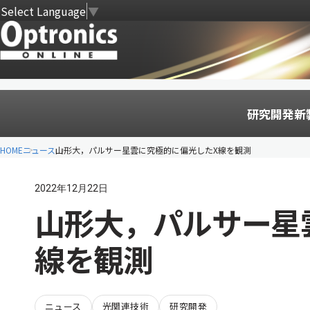
Select Language
▼
研究開発
新
HOME
ニュース
山形大，パルサー星雲に究極的に偏光したX線を観測
2022年12月22日
山形大，パルサー星
線を観測
ニュース
光関連技術
研究開発