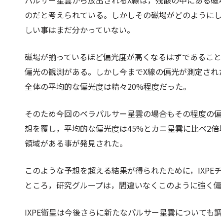
パルサー星雲から放出されるX線は，残骸の中にある磁
のだと考えられている。しかしその磁場がどのように
しい事はまだ分かっていない。
磁場が揃っているほど偏光度が高くなるはずであるこ
偏光の観測がある。しかし今までX線の偏光が測定され
全体の平均的な偏光度は精々20%程度だった。
そのため今回のベラパルサー星雲の場合もその程度の
想を覆し，平均的な偏光度は45%とカニ星雲に比べ2倍
領域がある事が発見された。
このような予想を超える結果が得られたために，IXP
ところ，研究グループは，間違いなくこのように強く偏
IXPE衛星は今後さらに新たなパルサー星雲について