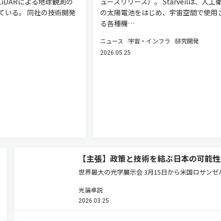
iDARによる地球観測の
ュースリリース）。 Starveilは、人工
ている。 同社の技術開発
の太陽電池をはじめ、宇宙空間で使用
る各種機…
ニュース
宇宙・インフラ
研究開発
2026.05.25
【主張】政策と技術を結ぶ日本の可能性
世界最大の光学展示会 3月15日から米国ロサンゼ
でOFC（Optical Fiber Communication Conferen
光論卓説
and Exhibition）が開幕する。通信バブル崩壊後
2026.03.25
感を失っていた同…