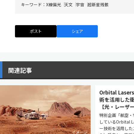
キーワード：
X線偏光
天文
宇宙
超新星残骸
ポスト
シェア
関連記事
Orbital L
術を活用した衛
【光・レーザー
特別企画「航空・
しているOrbital
ー技術を活用した