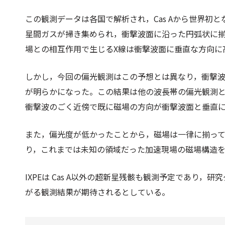
この観測データは各国で解析され，Cas Aから世界初
星間ガスが掃き集められ，衝撃波面に沿った円弧状に
場との相互作用で生じるX線は衝撃波面に垂直な方向に
しかし，今回の偏光観測はこの予想とは異なり，衝撃
が明らかになった。この結果は他の波長帯の偏光観測と
衝撃波のごく近傍で既に磁場の方向が衝撃波面と垂直
また，偏光度が低かったことから，磁場は一律に揃っ
り，これまでは未知の領域だった加速現場の磁場構造
IXPEは Cas A以外の超新星残骸も観測予定であり
がる観測結果が期待されるとしている。