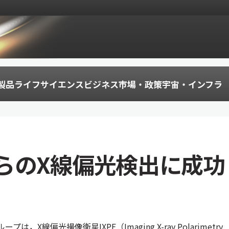
製品
ライフサイエンス
ビジネス
市場・政策
宇宙・インフラ
らのX線偏光検出に成功
は，X線偏光撮像衛星IXPE（Imaging X-ray Polarimetry