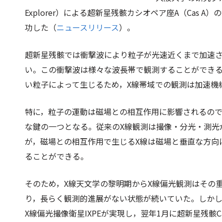
Explorer）による超新星残骸カシオペア座A（Cas
功した（
ニュースリリース
）。
超新星残骸では衝撃波により粒子が光速近くまで加速
い。この衝撃波は様々な波長帯で観測することができる
い粒子によって生じるため，X線帯域での観測は加速機
特に，粒子の運動は磁場との相互作用に影響されるの
な鍵の一つとなる。従来のX線観測は撮像・分光・測光
が，磁場との相互作用で生じるX線は磁場と垂直な方向
ることができる。
そのため，X線天文学の黎明期からX線偏光観測はその
り，長らく観測的進展がない状態が続いていた。しかし，
X線偏光撮像衛星IXPEが実現し，翌年1月に超新星残骸C