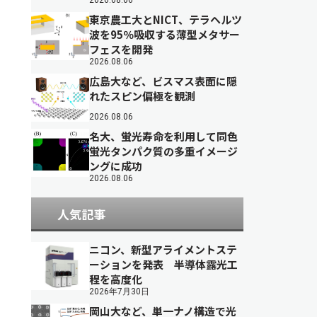
2026.08.06
東京農工大とNICT、テラヘルツ
波を95％吸収する薄型メタサー
フェスを開発
2026.08.06
広島大など、ビスマス表面に隠
れたスピン偏極を観測
2026.08.06
名大、蛍光寿命を利用して同色
蛍光タンパク質の多重イメージ
ングに成功
2026.08.06
人気記事
ニコン、新型アライメントステ
ーションを発表 半導体露光工
程を高度化
2026年7月30日
岡山大など、単一ナノ構造で光