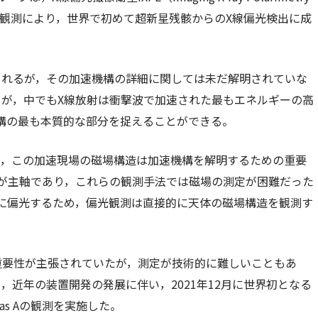
 A）の観測により，世界で初めて超新星残骸からのX線偏光検出に成
されるが，その加速機構の詳細に関しては未だ解明されていな
が，中でもX線放射は衝撃波で加速された最もエネルギーの高
構の最も本質的な部分を捉えることができる。
で，この加速現場の磁場構造は加速機構を解明するための重要
が主軸であり，これらの観測手法では磁場の測定が困難だった
に偏光するため，偏光観測は直接的に天体の磁場構造を観測す
重要性が主張されていたが，測定が技術的に難しいこともあ
近年の装置開発の発展に伴い，2021年12月に世界初となる
as Aの観測を実施した。