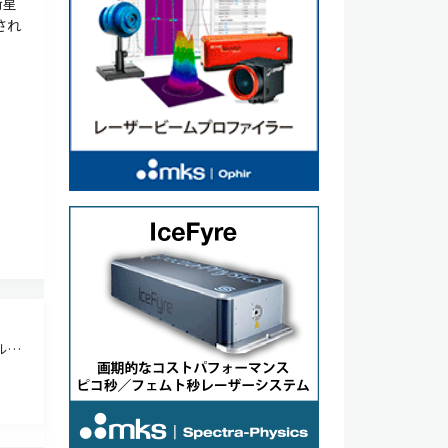
衛星
され
ルス
ce
、存在