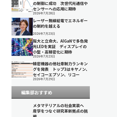
の制御に成功 次世代光通信や
センサーへの応用に期待
2026年7月28日
レーザー無線給電でエネルギー
の制約を越える
2026年7月23日
阪大と立命大、AlGaNで多色発
光LEDを実証 ディスプレイの
小型・高精密化に期待
2026年7月23日
精密機器の他社牽制力ランキン
グを発表 トップ3はキヤノン、
セイコーエプソン、リコー
2026年7月29日
編集部おすすめ
メタマテリアルの社会実装へ
産学をつなぐ研究革新拠点の挑
戦