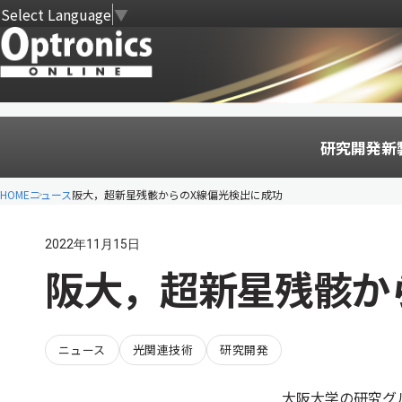
Select Language
▼
研究開発
新
HOME
ニュース
阪大，超新星残骸からのX線偏光検出に成功
2022年11月15日
阪大，超新星残骸か
ニュース
光関連技術
研究開発
大阪大学の研究グループ