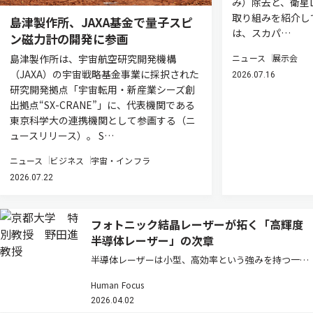
み）除去と、衛星L
取り組みを紹介し
島津製作所、JAXA基金で量子スピ
は、スカパ…
ン磁力計の開発に参画
島津製作所は、宇宙航空研究開発機構
ニュース
展示会
（JAXA）の宇宙戦略基金事業に採択された
2026.07.16
研究開発拠点「宇宙転用・新産業シーズ創
出拠点“SX-CRANE”」に、代表機関である
東京科学大の連携機関として参画する（ニ
ュースリリース）。 S…
ニュース
ビジネス
宇宙・インフラ
2026.07.22
フォトニック結晶レーザーが拓く「高輝度
半導体レーザー」の次章
半導体レーザーは小型、高効率という強みを持つ一方
で、高出力化するとビームが乱れ「輝度」が伸びない
Human Focus
という壁があった。フォトニック結晶レーザーはその
2026.04.02
常識を塗り替えつつある。その研究の先駆者である京