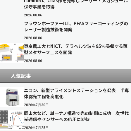
Lumibird、Cilas株を売却しレーザー・メガジュール
保守事業を取得
2026.08.06
フラウンホーファーILT、PFASフリーコーティングの
レーザー製造技術を開発
2026.08.06
東京農工大とNICT、テラヘルツ波を95％吸収する薄
型メタサーフェスを開発
2026.08.06
人気記事
ニコン、新型アライメントステーションを発表 半導
体露光工程を高度化
2026年7月30日
岡山大など、単一ナノ構造で光の制御に成功 次世代
光通信やセンサーへの応用に期待
2026年7月28日