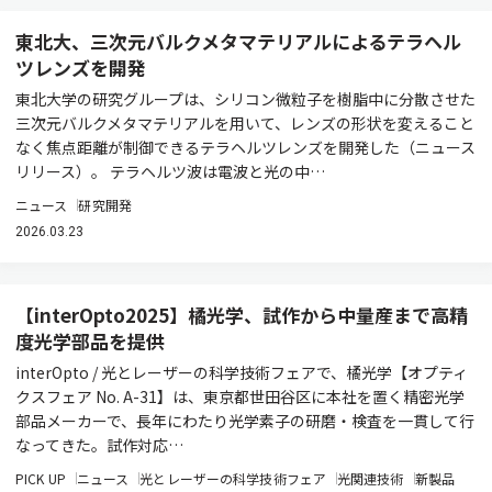
東北大、三次元バルクメタマテリアルによるテラヘル
ツレンズを開発
東北大学の研究グループは、シリコン微粒子を樹脂中に分散させた
三次元バルクメタマテリアルを用いて、レンズの形状を変えること
なく焦点距離が制御できるテラヘルツレンズを開発した（ニュース
リリース）。 テラヘルツ波は電波と光の中…
ニュース
研究開発
2026.03.23
【interOpto2025】橘光学、試作から中量産まで高精
度光学部品を提供
interOpto / 光とレーザーの科学技術フェアで、橘光学【オプティ
クスフェア No. A-31】は、東京都世田谷区に本社を置く精密光学
部品メーカーで、長年にわたり光学素子の研磨・検査を一貫して行
なってきた。試作対応…
PICK UP
ニュース
光とレーザーの科学技術フェア
光関連技術
新製品