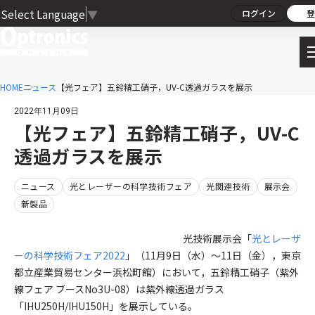
Select Language
▼
ログイン
登
HOME
ニュース
【光フェア】五鈴精工硝子，UV-C透過ガラスを展示
2022年11月09日
【光フェア】五鈴精工硝子，UV-C
透過ガラスを展示
ニュース
光とレーザーの科学技術フェア
光関連技術
展示会
新製品
光技術展示会「
光とレーザ
ーの科学技術フェア2022
」（11月9日（水）～11日（金），東京
都立産業貿易センター浜松町館）において，五鈴精工硝子（紫外
線フェア ブースNo3U-08）は紫外線透過ガラス
「IHU250H/IHU150H」を展示している。