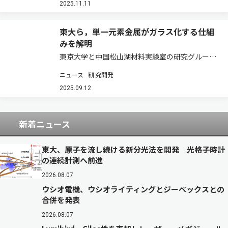
2025.11.11
定した配光特性を誇る…
東大ら，単一元素金属がガラス化する仕組
みを解明
東京大学と中国松山湖材料実験室の研究グループ
は，単一元素（金属）がガラス化するメカニズム
ニュース
研究開発
を大規模シミュレーションにより解明した（ニュ
ースリリース）。 金属ガラスは，結晶性金属には
2025.09.12
ない高強度や耐食性，優れた加工性などの特性…
新着ニュース
東大、原子を流し続ける新分光法を開発 光格子時計
の連続計測へ前進
2026.08.07
ウシオ電機、ウシオライティングとジーベックスとの
合併を発表
2026.08.07