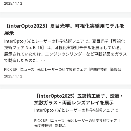
2025.11.12
【interOpto2025】夏目光学、可視化実験用モデルを
展示
interOpto / 光とレーザーの科学技術フェアで、夏目光学【可視化
技術フェア No. B-16】は、可視化実験用モデルを展示している。
展示されていたのは、エンジンのシリンダーなど車載部品をガラス
で製造したものだ。…
PICK UP
ニュース
光とレーザーの科学技術フェア
光関連技術
新製品
2025.11.12
【interOpto2025】五鈴精工硝子、透過・
拡散ガラス・両面レンズアレイを展示
interOpto / 光とレーザーの科学技術フェアで、
五鈴精工硝子【紫外線フェア No. C-15】は、紫外
PICK UP
ニュース
光とレーザーの科学技術フェア
線殺菌・露光装置に注目される成型可能な紫外線
光関連技術
新製品
透過ガラス「IHUシリーズ」、高い拡散効果と安