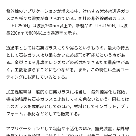
紫外線のアプリケーションが増える中，対応する紫外線透過ガラ
スにも様々な需要が寄せられている。同社の紫外線透過ガラス
「IHU250H」は波長260nm以上で，新製品の「IHU150H」は波
長220nmで80%以上の透過率を示す。
透過率としては石英ガラスにやや劣るというものの，最大の特長
として石英ガラスより柔らかいため成形が可能だという点があ
る。金型による非球面レンズなどの形成もできるため量産性が高
く，工数を減らすことにもつながる。また，この特性は金属コー
ティングにも適しているとする。
加工温度帯は一般的な石英ガラスに相当し，紫外線劣化も軽微，
機械的強度も石英ガラスと比較してそん色ないという。同社では
このガラスを成形品としてのほか，材料としてインゴット，プリ
フォーム，板材などとしても販売する。
アプリケーションとして殺菌や不活化のほか，露光装置，紫外線
治療といった分野におけるレンズやカバーガラス，光学フィルタ