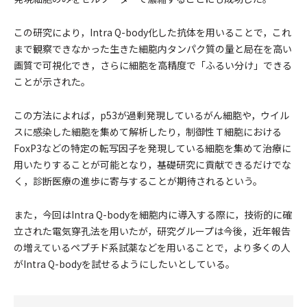
この研究により，Intra Q-body化した抗体を用いることで，これ
まで観察できなかった生きた細胞内タンパク質の量と局在を高い
画質で可視化でき，さらに細胞を高精度で「ふるい分け」できる
ことが示された。
この方法によれば，p53が過剰発現しているがん細胞や，ウイル
スに感染した細胞を集めて解析したり，制御性Ｔ細胞における
FoxP3などの特定の転写因子を発現している細胞を集めて治療に
用いたりすることが可能となり，基礎研究に貢献できるだけでな
く，診断医療の進歩に寄与することが期待されるという。
また，今回はIntra Q-bodyを細胞内に導入する際に，技術的に確
立された電気穿孔法を用いたが，研究グループは今後，近年報告
の増えているペプチド系試薬などを用いることで，より多くの人
がIntra Q-bodyを試せるようにしたいとしている。