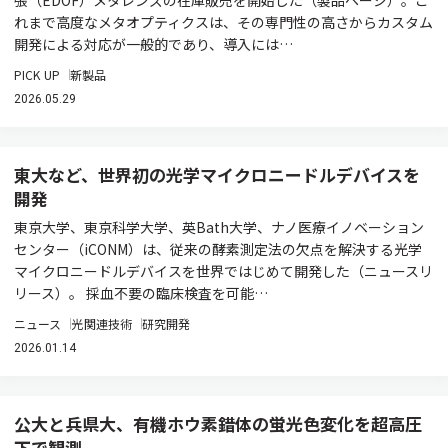
張（EDOF）メタレンズの在庫販売を開始した（製品ページ）。こ
れまで高度なメタオプティクスは、その専門性の高さからカスタム
開発による対応が一般的であり、導入には…
PICK UP
新製品
2026.05.29
東大など、世界初の光学マイクロニードルデバイスを
開発
東京大学、東京科学大学、英Bath大学、ナノ医療イノベーション
センター（iCONM）は、従来の酵素測定法の欠点を解決する光学
マイクロニードルデバイスを世界ではじめて開発した（ニュースリ
リース）。 採血不要の臨床検査を可能…
ニュース
光関連技術
研究開発
2026.01.14
公大と兵県大、有機ホウ素錯体の蛍光色変化を超高圧
下で観測