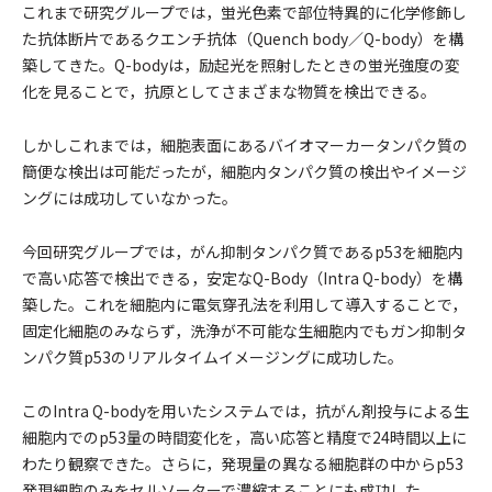
これまで研究グループでは，蛍光色素で部位特異的に化学修飾し
た抗体断片であるクエンチ抗体（Quench body／Q-body）を構
築してきた。Q-bodyは，励起光を照射したときの蛍光強度の変
化を見ることで，抗原としてさまざまな物質を検出できる。
しかしこれまでは，細胞表面にあるバイオマーカータンパク質の
簡便な検出は可能だったが，細胞内タンパク質の検出やイメージ
ングには成功していなかった。
今回研究グループでは，がん抑制タンパク質であるp53を細胞内
で高い応答で検出できる，安定なQ-Body（Intra Q-body）を構
築した。これを細胞内に電気穿孔法を利用して導入することで，
固定化細胞のみならず，洗浄が不可能な生細胞内でもガン抑制タ
ンパク質p53のリアルタイムイメージングに成功した。
このIntra Q-bodyを用いたシステムでは，抗がん剤投与による生
細胞内でのp53量の時間変化を，高い応答と精度で24時間以上に
わたり観察できた。さらに，発現量の異なる細胞群の中からp53
発現細胞のみをセルソーターで濃縮することにも成功した。