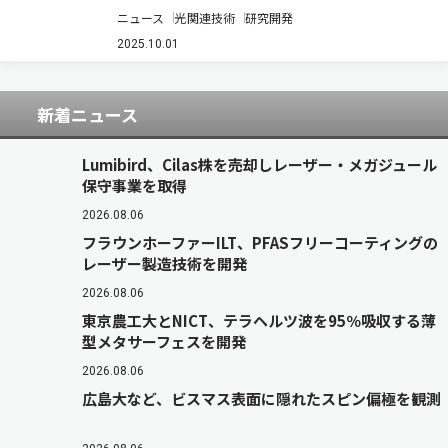
無花粉スギの簡易識別技術を開発した（ニュース
ニュース
光関連技術
研究開発
リリース）。 無花粉スギの花粉を飛ばさない性質
は，雄性不稔遺伝子と呼ばれる1つの潜性遺伝子
2025.10.01
で決まる。そのため，両親から雄性不稔遺伝子…
新着ニュース
Lumibird、Cilas株を売却しレーザー・メガジュール
保守事業を取得
2026.08.06
フラウンホーファーILT、PFASフリーコーティングの
レーザー製造技術を開発
2026.08.06
東京農工大とNICT、テラヘルツ波を95％吸収する薄
型メタサーフェスを開発
2026.08.06
広島大など、ビスマス表面に隠れたスピン偏極を観測