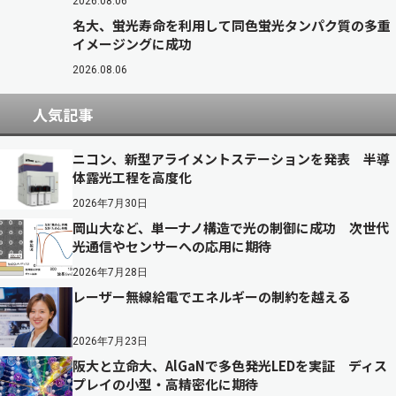
2026.08.06
名大、蛍光寿命を利用して同色蛍光タンパク質の多重
イメージングに成功
2026.08.06
人気記事
ニコン、新型アライメントステーションを発表 半導
体露光工程を高度化
2026年7月30日
岡山大など、単一ナノ構造で光の制御に成功 次世代
光通信やセンサーへの応用に期待
2026年7月28日
レーザー無線給電でエネルギーの制約を越える
2026年7月23日
阪大と立命大、AlGaNで多色発光LEDを実証 ディス
プレイの小型・高精密化に期待