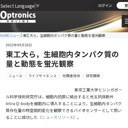
Select Language
▼
ログイン
登
HOME
ニュース
東工大ら，生細胞内タンパク質の量と動態を蛍光観察
2022年09月20日
東工大ら，生細胞内タンパク質の
量と動態を蛍光観察
ニュース
ライフサイエンス
光関連技術
研究開発
東京工業大学とシンガポー
ル科学技術研究庁は，細胞内抗原に結合すると光る抗体断片
Intra Q-bodyを細胞内に導入することにより，生細胞内タンパク
質存在量の時空間的変化を観察できるバイオセンサーとして用い
ることに成功した（
ニュースリリース
）。