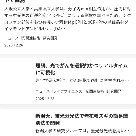
大阪公立大学と兵庫県立大学は、分子内π-π相互作用が、圧力に対
する蛍光色の可逆的変化（PFC）に与える影響を調べるため、シク
ロファン部位をもつ有機ホウ素錯体pCPHとpCP-iPrの単結晶をダ
イヤモンドアンビルセル（DA…
ニュース
光関連技術
研究開発
2025.12.26
理研、光でがんを選択的かつリアルタイム
に可視化
理化学研究所は、がん細胞で過剰に産生される代
謝物アクロレインを利用し、がん細胞内でのみポ
ニュース
ライフサイエンス
光関連技術
研究開発
リマーを自発的に合成できる革新的なポリマー化
技術の開発に成功した（ニュースリリース）。 生
2025.12.23
体関連化学分野において、高分子材料は薬物送…
新潟大，蛍光分光法で無花粉スギの簡易識
別法を開発
新潟大学の研究グループは，蛍光分光法を用いた