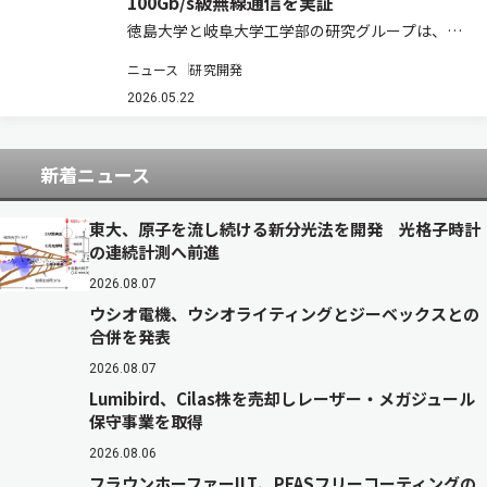
100Gb/s級無線通信を実証
徳島大学と岐阜大学工学部の研究グループは、光
ファイバー接続マイクロ光コムを用いたテラヘル
ニュース
研究開発
ツ波生成と多値変調技術を組み合わせたマイクロ
光コム駆動型テラヘルツ通信システムを開発した
2026.05.22
（ニュースリリース）。 次世代移動通信システ…
新着ニュース
東大、原子を流し続ける新分光法を開発 光格子時計
の連続計測へ前進
2026.08.07
ウシオ電機、ウシオライティングとジーベックスとの
合併を発表
2026.08.07
Lumibird、Cilas株を売却しレーザー・メガジュール
保守事業を取得
2026.08.06
フラウンホーファーILT、PFASフリーコーティングの