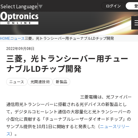
Select Language
▼
ログイン
登
HOME
ニュース
三菱，光トランシーバー用チューナブルLDチップ開発
2022年09月08日
三菱，光トランシーバー用チュー
ナブルLDチップ開発
ニュース
光関連技術
新製品
三菱電機は、光ファイバー
通信用光トランシーバーに搭載される光デバイスの新製品とし
て，デジタルコヒーレント通信の大容量化と光トランシーバーの
小型化に貢献する「チューナブルレーザーダイオードチップ」の
サンプル提供を10月1日に開始すると発表した（
ニュースリリー
ス
）。