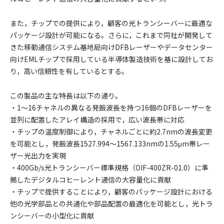
また，チップでの提供により，顧客の光トランシーバーに最適な
パッケージ設計が可能になる。さらに，これまで同社が開発して
きた移動通信システム基地局向けDFBレーザーやデータセンター
向けEMLチップで採用している半導体製造技術を基に設計してお
り，高い信頼性を有しているとする。
この製品の主な特長は以下の通り。
・1～16チャネルの異なる発振波長を持つ16個のDFBレーザーを
並列に配置したアレイ構造の採用で，広い波長帯に対応
・チップの温度制御により，チャネルごとに約2.7nmの波長変更
を可能とし，発振波長1527.994～1567.133nmの1.55μm帯レー
ザー光出力を実現
・400Gb/s光トランシーバー標準規格（OIF-400ZR-01.0）に準
拠したデジタルコヒーレント通信の大容量化に貢献
・チップで提供することにより，顧客のパッケージ設計における
他の光学部品との共通化や部品配置の最適化を可能とし，光トラ
ンシーバーの小型化に貢献