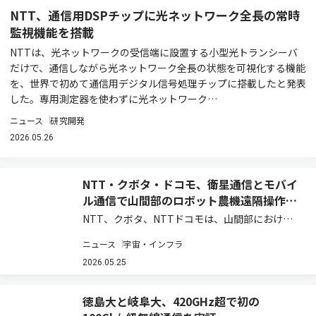
NTT、通信用DSPチップに光ネットワーク全長の常時
監視機能を搭載
NTTは、光ネットワークの受信端に設置する小型光トランシーバ
だけで、通信しながら光ネットワーク全長の状態を可視化する機能
を、世界で初めて通信用デジタル信号処理チップに搭載したと発表
した。専用測定器を使わずに光ネットワーク…
ニュース
研究開発
2026.05.26
NTT・クボタ・ドコモ、衛星通信とモバイ
ル通信で山間部のロボット農機遠隔操作を
実証
NTT、クボタ、NTTドコモは、山間部における
ロボット農機の遠隔操作・遠隔監視時の通信安定
ニュース
宇宙・インフラ
化と映像伝送の継続性を実現する共同実証実験を
実施し、モバイル通信と衛星通信を組み合わせた
2026.05.25
通信制御、および映像制御技術の有効性を確認…
徳島大と岐阜大、420GHz超で初の