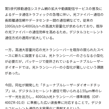
第5世代移動通信システム網の拡大や動画配信サービスの普及に
よるデータ通信トラフィックの急増に伴い，光ファイバー通信の
長距離通信網やデータセンター間の通信網などで，従来の
100Gb/sから400Gb/sへの高速大容量化が求められており，既存
の光ファイバーの通信効率を高めるため，デジタルコヒーレント
通信方式の適用が拡大している。
一方，高速大容量対応の光トランシーバーを既存の限られたスペ
ースに新たに設置するには，光トランシーバーのさらなる小型化
が必要だが，パッケージで提供されているチューナブルレーザー
ダイオードでは，光トランシーバーの小型化が難しいという課題
があった。
今回，同社が開発した「チューナブルレーザーダイオードチッ
プ」は，デジタルコヒーレント通信で用いられる1.55μm帯のレ
ーザー光を出力し，400Gb/s光トランシーバー標準規格（OIF-
400ZR-01.0）に準拠した広い波長帯に対応することで，デジタ
ルコヒーレント通信の大容量化に貢献するという。