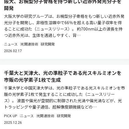
阪大、お椀型分子骨格を持つ新しい近赤外発光分子を
開発
大阪大学の研究グループは、お椀型分子骨格をもつ新しい近赤外発
光分子を開発し、非極性溶媒中で66％を超える高い量子収率を得
ることに成功た（ニュースリリース）。 約700nm以上の波長を持
つ近赤外光は、生体を透過しやすく、背…
ニュース
光関連技術
研究開発
2026.02.17
千葉大と天津大、光の準粒子である光スキルミオンを
市販の光学素子1枚で生成
千葉大学と中国天津大学は、光の準粒子である光スキルミオンを市
販の光学素子1枚で発生することに成功した（ニュースリリー
ス）。 波面や偏光が空間的に制御された光渦や偏光渦などが、光
トラッピングや量子通信、超解像度顕微鏡などの…
PICK UP
ニュース
光関連技術
研究開発
2025.12.26