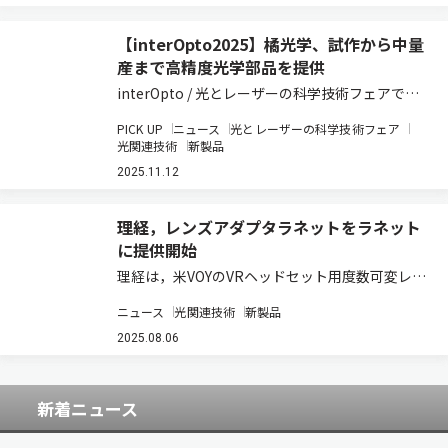
【interOpto2025】橘光学、試作から中量
産まで高精度光学部品を提供
interOpto / 光とレーザーの科学技術フェアで、
橘光学【オプティクスフェア No. A-31】は、東京
PICK UP
ニュース
光とレーザーの科学技術フェア
都世田谷区に本社を置く精密光学部品メーカー
光関連技術
新製品
で、長年にわたり光学素子の研磨・検査を一貫し
2025.11.12
て行なってきた。試作対応…
理経，レンズアダプタラネットをラネット
に提供開始
理経は，米VOYのVRヘッドセット用度数可変レン
ズアダプタ「VOY VRチューナブルレンズインサ
ニュース
光関連技術
新製品
ート」を，モバイル事業で培った通信事業を基盤
に，VR事業，ネットワークカメラ事業，教育事業
2025.08.06
といった成長分野へ事業を拡大してい…
新着ニュース