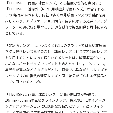
「TECHSPEC 両面非球面レンズ」と高精度な性能を実現する
「TECHSPEC 近赤外（NIR）用精密非球面レンズ」が含まれる。
この2製品のほかにも，同社は多くの非球面レンズの新製品を発
表しており，アプリケーション固有の要求に対する光学インテグ
レーターの選択肢を増やし，迅速な試作や製品開発を可能にする
としている。
「非球面レンズ」は，少なくとも1つのフラットではない非球面
を持つ光学レンズ素子のこと。球面レンズに代えて非球面レンズ
を使用することによって得られるメリットは，球面収差がない，
小さなスポットサイズでもピントを合わせやすい，ボケにくい，
集光性が高いなどさまざまだとし，軽量で小型ながらもレンズア
ッセンブリ内の複数の球面レンズと同じ結果が得られる代替品と
して使用されるという。
「TECHSPEC 両面非球面レンズ」は高い開口数が特徴で，
10mm～50mmの直径をラインナップ。集光や1：1のイメージ
ングアプリケーションに理想的な製品だという。両凸デザイン
は，光学系内の光学素子枚数を減らし，システムのスペースと重