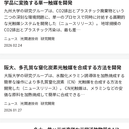
学品に変換する単一触媒を開発
九州大学の研究グループは、CO2排出とプラスチック廃棄物という
二つの深刻な環境問題に、単一のプロセスで同時に対処する画期的
な光触媒システムを開発した（ニュースリリース）。 地球規模の
CO2排出とプラスチック汚染は、最も差…
ニュース
光関連技術
研究開発
2026.02.24
阪大、多孔質な窒化炭素光触媒を合成する方法を開発
大阪大学の研究グループは、水酸化メラミン誘導体を加熱焼成する
簡単な操作により多孔質窒化炭素（CN）光触媒を合成する方法を
開発した（ニュースリリース）。 CN光触媒は、メラミンなどの安
価な原料を加熱焼成して簡単に合成できる…
ニュース
光関連技術
研究開発
2026.01.27