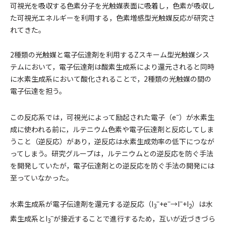
可視光を吸収する色素分子を光触媒表面に吸着し，色素が吸収し
た可視光エネルギーを利用する，色素増感型光触媒反応が研究さ
れてきた。
2種類の光触媒と電子伝達剤を利用するZスキーム型光触媒シス
テムにおいて，電子伝達剤は酸素生成系により還元されると同時
に水素生成系において酸化されることで，2種類の光触媒の間の
電子伝達を担う。
–
この反応系では，可視光によって励起された電子（e
）が水素生
成に使われる前に，ルテニウム色素や電子伝達剤と反応してしま
うこと（逆反応）があり，逆反応は水素生成効率の低下につなが
ってしまう。研究グループは，ルテニウムとの逆反応を防ぐ手法
を開発していたが，電子伝達剤との逆反応を防ぐ手法の開発には
至っていなかった。
–
–
–
水素生成系が電子伝達剤を還元する逆反応（I
+e
→I
+I
）は水
3
2
–
素生成系とI
が接近することで進行するため，互いが近づきづら
3