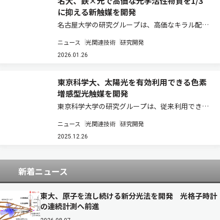
名大、鉄×光で高価な光学活性物質を1/3
に抑える新触媒を開発
名古屋大学の研究グループは、高価なキラル配位
子X*の使用量を最小限に抑えることができる理想
ニュース
光関連技術
研究開発
的なデザインの鉄（III）光触媒の開発に成功した
（ニュースリリース）。 金属光触媒は、非金属光
2026.01.26
触媒に比べて耐久性に優れている点や、…
東京科学大、太陽光を有効利用できる色素
増感型光触媒を開発
東京科学大学の研究グループは、従来利用できな
かった波長の可視光も利用できる新しい色素増感
ニュース
光関連技術
研究開発
型光触媒を開発した（ニュースリリース）。 クリ
ーンなエネルギー源として注目されている水素を
2025.12.26
生成する手法の一つとして、光触媒の研究が盛…
新着ニュース
東大、原子を流し続ける新分光法を開発 光格子時計
の連続計測へ前進