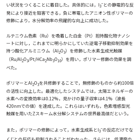
–
い状況をつくることに着目した。具体的には，I
との静電的な反
3
発により接近を阻害できる，負に帯電したアニオン性ポリマーの
修飾により，水分解効率の飛躍的な向上に成功した。
ルテニウム色素（Ru）を吸着した白金（Pt）担持酸化物ナノシ
ートに対し，これまでに明らかにしていた逆電子移動抑制効果を
持つ酸化アルミニウム（Al
O
）を修飾した水素生成光触媒
2
3
（Ru/Al
O
/Pt/HCa
Nb
O
）を用い，ポリマー修飾の効果を調
2
3
2
3
10
べた。
ポリマーとAl
O
を共修飾することで，無修飾のものから約100倍
2
3
の活性に向上した。最適化したシステムでは，太陽エネルギーの
水素への変換効率は0.12%，見かけの量子収率は4.1%（波長
420nmでの値）を達成した。これらはいずれも，色素増感型光
触媒を用いたZスキーム水分解システムの世界最高値だという。
–
また，ポリマーの修飾によって，水素生成系とI
の反応だけでな
3
–
くI
との反応も抑制されることがわかった。さらには，低濃度の