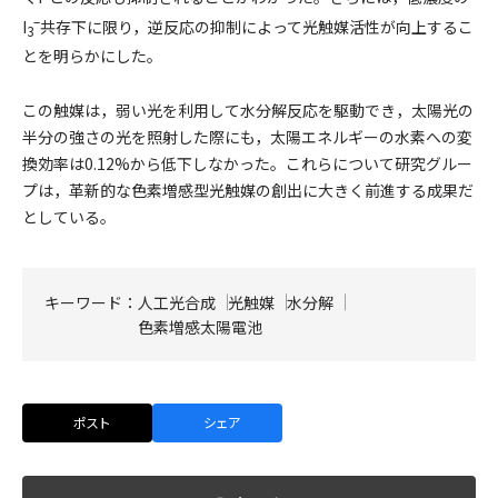
–
I
共存下に限り，逆反応の抑制によって光触媒活性が向上するこ
3
とを明らかにした。
この触媒は，弱い光を利用して水分解反応を駆動でき，太陽光の
半分の強さの光を照射した際にも，太陽エネルギーの水素への変
換効率は0.12%から低下しなかった。これらについて研究グルー
プは，革新的な色素増感型光触媒の創出に大きく前進する成果だ
としている。
キーワード：
人工光合成
光触媒
水分解
色素増感太陽電池
ポスト
シェア