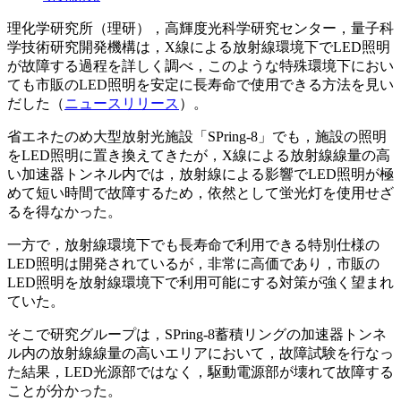
理化学研究所（理研），高輝度光科学研究センター，量子科
学技術研究開発機構は，X線による放射線環境下でLED照明
が故障する過程を詳しく調べ，このような特殊環境下におい
ても市販のLED照明を安定に長寿命で使用できる方法を見い
だした（
ニュースリリース
）。
省エネたのめ大型放射光施設「SPring-8」でも，施設の照明
をLED照明に置き換えてきたが，X線による放射線線量の高
い加速器トンネル内では，放射線による影響でLED照明が極
めて短い時間で故障するため，依然として蛍光灯を使用せざ
るを得なかった。
一方で，放射線環境下でも長寿命で利用できる特別仕様の
LED照明は開発されているが，非常に高価であり，市販の
LED照明を放射線環境下で利用可能にする対策が強く望まれ
ていた。
そこで研究グループは，SPring-8蓄積リングの加速器トンネ
ル内の放射線線量の高いエリアにおいて，故障試験を行なっ
た結果，LED光源部ではなく，駆動電源部が壊れて故障する
ことが分かった。