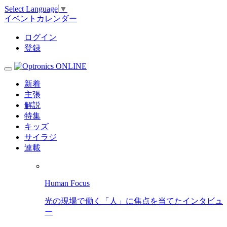
Select Language
▼
イベントカレンダー
ログイン
登録
新着
主張
解説
特集
キッズ
サイラジ
連載
Human Focus
光の現場で働く「人」に焦点を当てたインタビュ
ー