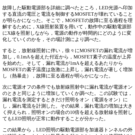
故障した駆動電源部を詳細に調べたところ，LED光源へ印加
する直流の電圧と電流を制御するMOSFETが壊れていること
が明らかになった。そこで，MOSFETの故障に至る過程を理
解するために，X線照射装置を用いて，動作中の駆動電源部
にX線を照射しながら，電源の動作が時間的にどのように変
化していくのかを，その場計測により調べた。
すると，放射線照射に伴い，徐々にMOSFETの漏れ電流が増
加し，0.1mAを超えた付近から，MOSFET素子の温度が上昇
を始めた。そして，漏れ電流が1mAを超えるあたりから
MOSFETの素子温度は急激に上昇し，漏れ電流が著しく増加
し（熱暴走），故障に至る過程が明らかになった。
次に電源オフの条件でも放射線照射中に漏れ電流が電源オン
のときと同じように増加していくか調べた。この試験では，
漏れ電流を測定するときだけ照明をオン（電源をオン）に
し，漏れ電流を計測した。その結果，漏れ電流の増加は大き
く抑えられ，照明オンの場合の10倍を超える放射線を照射し
てもLED照明が正常に動作することが分かった。
この結果から，LED照明の駆動電源部を加速器トンネルの外