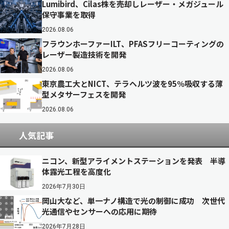
Lumibird、Cilas株を売却しレーザー・メガジュール
保守事業を取得
2026.08.06
フラウンホーファーILT、PFASフリーコーティングの
レーザー製造技術を開発
2026.08.06
東京農工大とNICT、テラヘルツ波を95％吸収する薄
型メタサーフェスを開発
2026.08.06
人気記事
ニコン、新型アライメントステーションを発表 半導
体露光工程を高度化
2026年7月30日
岡山大など、単一ナノ構造で光の制御に成功 次世代
光通信やセンサーへの応用に期待
2026年7月28日