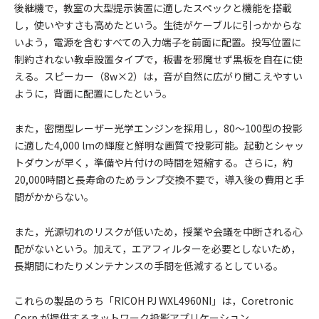
後継機で，教室の大型提示装置に適したスペックと機能を搭載
し，使いやすさも高めたという。生徒がケーブルに引っかからな
いよう，電源を含むすべての入力端子を前面に配置。投写位置に
制約されない教卓設置タイプで，板書を邪魔せず黒板を自在に使
える。スピーカー（8w×2）は，音が自然に広がり聞こえやすい
ように，背面に配置にしたという。
また，密閉型レーザー光学エンジンを採用し，80～100型の投影
に適した4,000 lmの輝度と鮮明な画質で投影可能。起動とシャッ
トダウンが早く，準備や片付けの時間を短縮する。さらに，約
20,000時間と長寿命のためランプ交換不要で，導入後の費用と手
間がかからない。
また，光源切れのリスクが低いため，授業や会議を中断される心
配がないという。加えて，エアフィルターを必要としないため，
長期間にわたりメンテナンスの手間を低減するとしている。
これらの製品のうち「RICOH PJ WXL4960NI」は，Coretronic
Corp.が提供するネットワーク投影アプリケーション