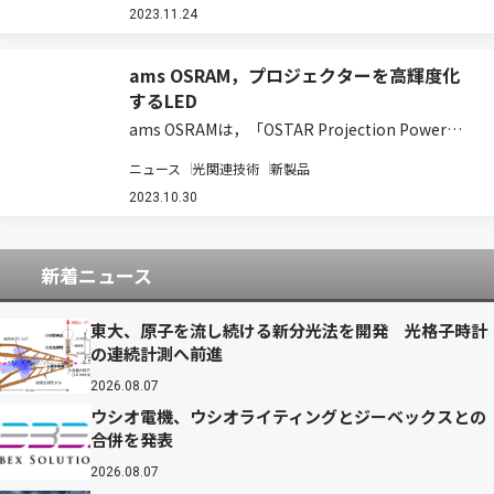
価格はオープン。 この製品は，汎用的なベーシッ
2023.11.24
クモデルでありながら，…
ams OSRAM，プロジェクターを高輝度化
するLED
ams OSRAMは，「OSTAR Projection Power」
製品ファミリーに4つの新しいLEDが加わると発
ニュース
光関連技術
新製品
表した（ニュースリリース）。 これらの新しい
LEDは，0.33” DMD（Digital Micromi…
2023.10.30
新着ニュース
東大、原子を流し続ける新分光法を開発 光格子時計
の連続計測へ前進
2026.08.07
ウシオ電機、ウシオライティングとジーベックスとの
合併を発表
2026.08.07