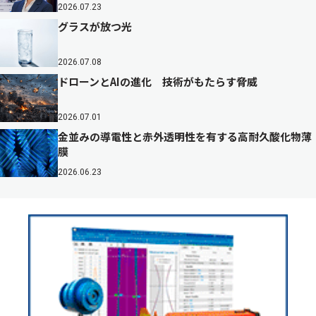
2026.07.23
グラスが放つ光
2026.07.08
ドローンとAIの進化 技術がもたらす脅威
2026.07.01
金並みの導電性と赤外透明性を有する高耐久酸化物薄
膜
2026.06.23