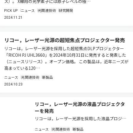
ス）。 X線用の光学素子には原子レベルの極…
PICK UP
ニュース
光関連技術
研究開発
2024.11.21
リコー，レーザー光源の超短焦点プロジェクター発売
リコーは，レーザー光源を採用した超短焦点DLPプロジェクター
「RICOH PJ UHL3660」を2024年10月31日に発売すると発表した
（ニュースリリース）。オープン価格。 この製品は，近年ニーズが
高まっている120…
ニュース
光関連技術
新製品
2024.10.23
リコー，レーザー光源の液晶プロジェクタ
ーを発売
リコーは，レーザー光源を採用した液晶プロジェ
クター「RICOH PJ WUL5A50」を2023年11月30
ニュース
光関連技術
新製品
日に発売すると発表した（ニュースリリース）。