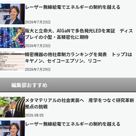
レーザー無線給電でエネルギーの制約を越える
2026年7月23日
阪大と立命大、AlGaNで多色発光LEDを実証 ディス
プレイの小型・高精密化に期待
2026年7月23日
精密機器の他社牽制力ランキングを発表 トップ3は
キヤノン、セイコーエプソン、リコー
2026年7月29日
編集部おすすめ
メタマテリアルの社会実装へ 産学をつなぐ研究革新
拠点の挑戦
2026.08.05
レーザー無線給電でエネルギーの制約を越える