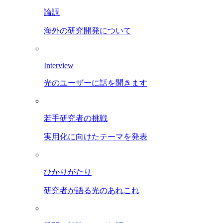
論調
海外の研究開発について
Interview
光のユーザーに話を聞きます
若手研究者の挑戦
実用化に向けたテーマを発表
ひかりがたり
研究者が語る光のあれこれ