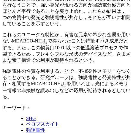
を⾏なうことで，強い発光が現れる⽅向が強誘電分極⽅向と
ほとんど平⾏であることを突き⽌めた。これらの結果は，⼀
つの物質中で発光と強誘電性が共存し，それらが互いに相関
していることを⽰すという。
これらのユニークな特性が，有害な元素や希少な⾦属を⽤い
ないMDABCO-NH
I
で得られたことは特筆すべき成果だと
4
3
する。また，この物質は100℃以下の低温溶液プロセスで作
製できるため，フレキシブルな形状のデバイスなど，さまざ
まな素⼦構造での利⽤が期待されるという。
強誘電体の性質を利⽤することで，不揮発性メモリーをつく
ることができる。研究グループは，強誘電性と発光特性が共
存・相関するMDABCO-NH
I
を⽤いれば，光によるメモリ
4
3
ー情報の⾮接触な読み出しなどの応⽤が期待されるとしてい
る。
キーワード：
SHG
ペロブスカイト
強誘電性