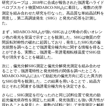
研究グループは，2018年に合成が報告された強誘電ハライド
ペロブスカイト物質MDABCO-NH
I
に着⽬し，複数の光学
4
3
測定を組み合わせた研究を⾏なった。⾼品質な単結晶試料を
⽤意し，第⼆⾼調波発⽣（SHG）と発光の応答を計測し
た。
まず，MDABCO-NH
I
が強いSHGおよび寿命の⻑いオレン
4
3
ジ⾊の発光を室温で⽰すことを観測した。SHGは物質の空
間反転対称性の破れに起因しており，発⽣したSHG光の偏
光状態を調べることで強誘電分極⽅向に関する情報を得るこ
とができる。実際に，強誘電―常誘電相転移温度でSHG信
号が消失することを確認した。
次に，偏光分解SHG測定と偏光分解発光測定を組み合わせ
ることで，強誘電特性と発光特性の関係を調べたところ，
MDABCO-NH
I
において励起光の偏光⽅向に応じた異⽅的
4
3
なSHG信号を観測した。この結果を⽤いることで，結晶⽅
位とそれと関連する強誘電分極⽅向を決定できる。
さらに，SHG測定を⾏なったのと同じ試料位置で発光の励
起光偏光依存性を測定した結果，発光強度にも強い異⽅性が
現れることを発⾒した。複数の試料に対して光学測定と解析