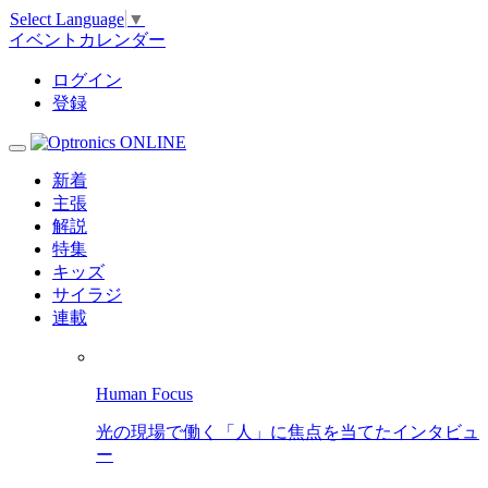
Select Language
▼
イベントカレンダー
ログイン
登録
新着
主張
解説
特集
キッズ
サイラジ
連載
Human Focus
光の現場で働く「人」に焦点を当てたインタビュ
ー