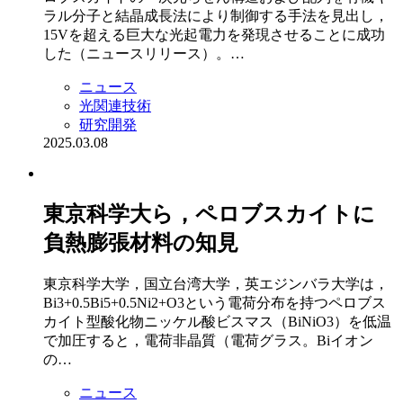
ラル分子と結晶成長法により制御する手法を見出し，
15Vを超える巨大な光起電力を発現させることに成功
した（ニュースリリース）。…
ニュース
光関連技術
研究開発
2025.03.08
東京科学大ら，ペロブスカイトに
負熱膨張材料の知見
東京科学大学，国立台湾大学，英エジンバラ大学は，
Bi3+0.5Bi5+0.5Ni2+O3という電荷分布を持つペロブス
カイト型酸化物ニッケル酸ビスマス（BiNiO3）を低温
で加圧すると，電荷非晶質（電荷グラス。Biイオン
の…
ニュース