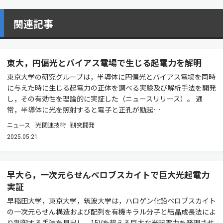
関連記事
東大，円偏光とバイアス電場で生じる起電力を解明
東京大学の研究グループは，半導体に円偏光とバイアス電場を同時
に与えた時に生じる起電力の正体を調べる実験及び解析手法を開発
し，その有効性を理論的に実証した（ニュースリリース）。 通
常，半導体に光を照射すると電子と正孔が励起…
ニュース
光関連技術
研究開発
2025.05.21
早大ら，一次元らせんペロブスカイトで巨大光起電力
実証
早稲田大学，東京大学，筑波大学は，ハロゲン化鉛ペロブスカイト
の一次元らせん構造および配列を有機キラル分子と結晶成長法によ
り制御する手法を見出し，15Vを超える巨大な光起電力を発現させ