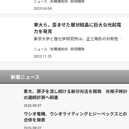
ニュース
光関連技術
研究開発
先駆けて発見した（ニュースリリース）。 研究グ
ループは，拡張π電子共役系を組み込んだ強誘電
2023.04.04
性液晶が，半導体的な電荷輸送性を示す一方で…
東大ら，歪ませた層状結晶に巨大な光起電
力を発見
東京大学と理化学研究所は，正三角形の対称性を
持つファンデルワールス結晶である二硫化モリブ
ニュース
光関連技術
研究開発
デン（MoS2）を歪ませることで，面内に電気分
極とそれを反映した巨大な光起電力効果が生じる
2022.11.25
ことを発見した（ニュースリリース）。 ファ…
新着ニュース
東大、原子を流し続ける新分光法を開発 光格子時計
の連続計測へ前進
2026.08.07
ウシオ電機、ウシオライティングとジーベックスとの
合併を発表
2026.08.07