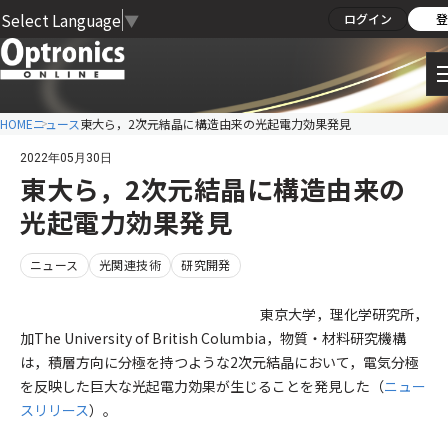
Select Language
▼
ログイン
登
HOME
ニュース
東大ら，2次元結晶に構造由来の光起電力効果発見
2022年05月30日
東大ら，2次元結晶に構造由来の
光起電力効果発見
ニュース
光関連技術
研究開発
東京大学，理化学研究所，
加The University of British Columbia，物質・材料研究機構
は，積層方向に分極を持つような2次元結晶において，電気分極
を反映した巨大な光起電力効果が生じることを発見した（
ニュー
スリリース
）。