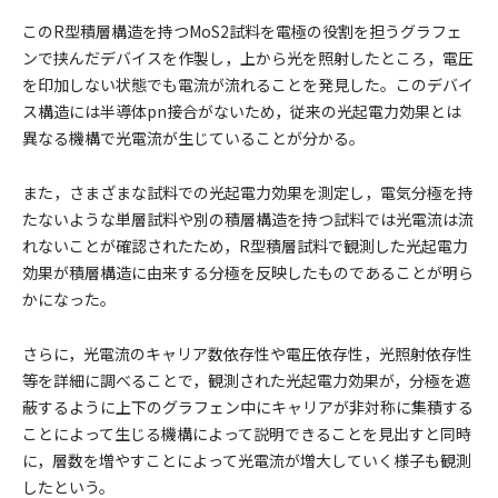
このR型積層構造を持つMoS2試料を電極の役割を担うグラフェ
ンで挟んだデバイスを作製し，上から光を照射したところ，電圧
を印加しない状態でも電流が流れることを発見した。このデバイ
ス構造には半導体pn接合がないため，従来の光起電力効果とは
異なる機構で光電流が生じていることが分かる。
また，さまざまな試料での光起電力効果を測定し，電気分極を持
たないような単層試料や別の積層構造を持つ試料では光電流は流
れないことが確認されたため，R型積層試料で観測した光起電力
効果が積層構造に由来する分極を反映したものであることが明ら
かになった。
さらに，光電流のキャリア数依存性や電圧依存性，光照射依存性
等を詳細に調べることで，観測された光起電力効果が，分極を遮
蔽するように上下のグラフェン中にキャリアが非対称に集積する
ことによって生じる機構によって説明できることを見出すと同時
に，層数を増やすことによって光電流が増大していく様子も観測
したという。