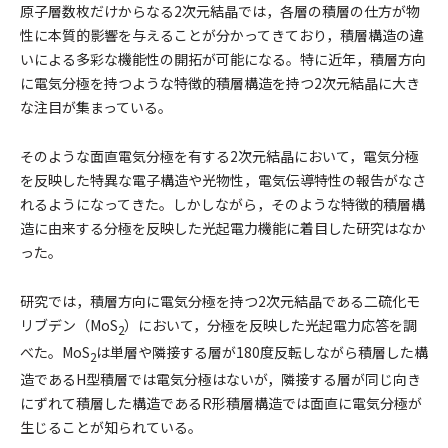
原子層数枚だけからなる2次元結晶では，各層の積層の仕方が物
性に本質的影響を与えることが分かってきており，積層構造の違
いによる多彩な機能性の開拓が可能になる。特に近年，積層方向
に電気分極を持つような特徴的積層構造を持つ2次元結晶に大き
な注目が集まっている。
そのような面直電気分極を有する2次元結晶において，電気分極
を反映した特異な電子構造や光物性，電気伝導特性の報告がなさ
れるようになってきた。しかしながら，そのような特徴的積層構
造に由来する分極を反映した光起電力機能に着目した研究はなか
った。
研究では，積層方向に電気分極を持つ2次元結晶である二硫化モ
リブデン（MoS
）において，分極を反映した光起電力応答を調
2
べた。MoS
は単層や隣接する層が180度反転しながら積層した構
2
造であるH型積層では電気分極はないが，隣接する層が同じ向き
にずれて積層した構造であるR形積層構造では面直に電気分極が
生じることが知られている。