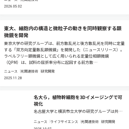
2026.05.02
東大、細胞内の構造と微粒子の動きを同時観察する顕
微鏡を開発
東京大学の研究グループは、前方散乱光と後方散乱光を同時に定量
する「双方向定量散乱顕微鏡」を開発した（ニュースリリース）。
ラベルフリー顕微鏡として広く用いられる定量位相顕微鏡
（QPM）は、試料の屈折率分布に起因する前方散…
ニュース
光関連技術
研究開発
2025.11.28
名大ら，植物幹細胞を3Dイメージングで可
視化
名古屋大学と横浜市立大学の研究グループは共同
で，植物の葉と花を分化させる幹細胞組織「茎頂
ニュース
ライフサイエンス
光関連技術
研究開発
メリステム」を対象に，組織構造を維持したま