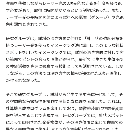
察面を移動しながらレーザー光の2次元的な走査を何度も繰り返
す必要があり，取得に時間がかかるという制約があった。また，
レーザー光の長時間照射による試料への影響（ダメージ）や光退
色も課題とされてきた。
研究グループは，試料の深さ方向に伸びた「針」状の強度分布を
持つレーザー光を使ったイメージング法に着目。このような針状
スポットを用いたイメージングでは，試料の深さ方向に対して広
い範囲でピントの合った画像が得られ，最近では生きた生体脳で
の神経活動を高速に観察する技術としても活用されている。しか
しながら，この方法では深さ方向の情報が失われた2次元画像し
か得られなかった。
そこで研究グループは，試料から発生する蛍光信号に対して，そ
の空間的な伝搬特性を操作する新たな原理を考案した。これは，
計算機合成ホログラムを応用しており，顕微鏡装置に空間光変調
器を導入することで実現する。研究グループでは，針状スポット
によって照明された発光物体が，その深さ位置に応じて像面での
異なる面内位置に像を結ぶような波面制御パターンを設計した。