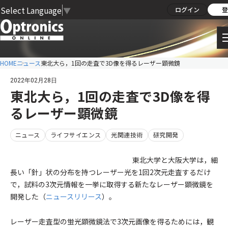
Select Language
▼
ログイン
登
HOME
ニュース
東北大ら，1回の走査で3D像を得るレーザー顕微鏡
2022年02月28日
東北大ら，1回の走査で3D像を得
るレーザー顕微鏡
ニュース
ライフサイエンス
光関連技術
研究開発
東北大学と大阪大学は，細
長い「針」状の分布を持つレーザー光を1回2次元走査するだけ
で，試料の3次元情報を一挙に取得する新たなレーザー顕微鏡を
開発した（
ニュースリリース
）。
レーザー走査型の蛍光顕微鏡法で3次元画像を得るためには，観