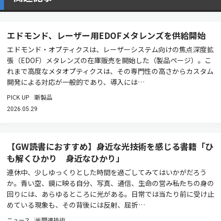
エドモンド、レーザー用EDOFメタレンズを供給開始
エドモンド・オプティクスは、レーザーシステム向けの焦点深度拡
張（EDOF）メタレンズの在庫販売を開始した（製品ページ）。こ
れまで高度なメタオプティクスは、その専門性の高さからカスタム
開発による対応が一般的であり、導入には…
PICK UP
新製品
2026.05.29
【GW読書におすすめ】身近な光技術を感じる書籍「ひ
も解くひかり 身近なひかり」
連休中、少しゆっくりとした時間を過ごしてみてはいかがだろう
か。青い空、鏡に映る自分、写真、通信、生命の営み――私たちの身の
回りには、あらゆるところに光がある。日常では当たり前に受け止
めている現象も、その背後には反射、屈折…
ニュース
光関連技術