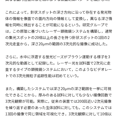
これによって，針状スポットの深さ方向に沿って存在する発光物
体の情報を像面での面内方向の情報として変換し，異なる深さ情
報を同時に検出することが可能になるという。研究グループで
は，この原理に基づいたレーザー顕微鏡システムを構築し，通常
の集光スポットの20倍以上の長さを持つ針状スポットの1回の2
次元走査から，深さ20μmの範囲の3次元的な撮像に成功した。
さらに，水中に浮遊する蛍光ビーズがブラウン運動する様子を3
次元的な動画として記録した。レーザー光を試料面で2次元に走
査するタイプの顕微鏡システムにおいて，このようなビデオレー
トでの3次元微粒子追跡性能は初めてという。
また，構築したシステムでは深さ20μmの深さ範囲を一挙に可視
化できることから，厚みのある試料に対しても少ない撮像回数で
3次元観察が可能。実際に，従来の装置では200回近い2次元撮像
を繰り返す必要のあった生体試料に対しても，このシステムでは
13回の撮像で同じ領域を可視化でき，3次元観察に対して10倍以