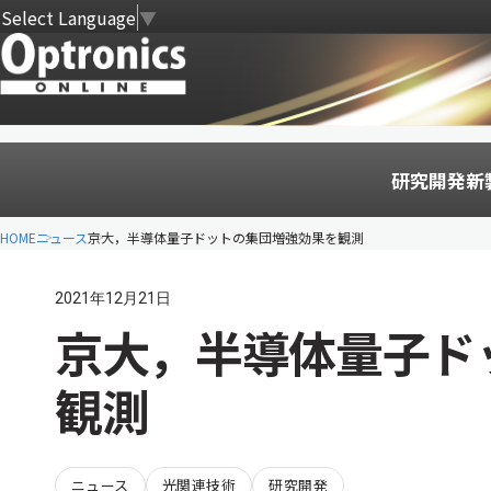
Select Language
▼
研究開発
新
HOME
ニュース
京大，半導体量子ドットの集団増強効果を観測
2021年12月21日
京大，半導体量子ド
観測
ニュース
光関連技術
研究開発