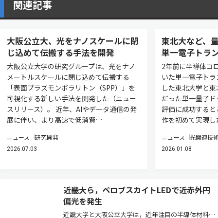
関連記事
大阪公立大、光をナノスケールに閉
東北大など、量
じ込めて伝搬する手法を開発
単一電子トラ
大阪公立大学の研究グループは、光をナノ
2年前に半導体コ
メートルスケールに閉じ込めて伝搬する
いた単一電子トラ
「表面プラズモンポラリトン（SPP）」を
した東北大学と東
可視化する新しい手法を開発した（ニュー
だった単一量子ド
スリリース）。 近年、AIやデータ通信の発
評価に成功すると
展に伴い、より高速で低消費…
作を初めて実現し
ニュース
研究開発
ニュース
光関連技
2026.07.03
2026.01.08
近畿大ら，ペロブスカイトLEDで近赤外円
偏光を発生
近畿大学と大阪公立大学は，近年注目の半導体材料で