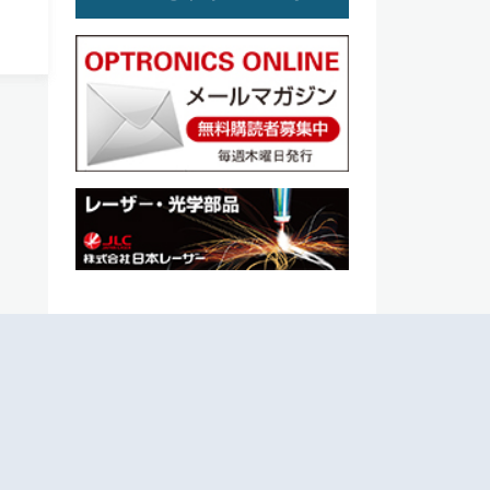
導体
に閉
方の