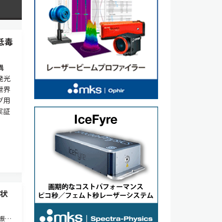
低毒
構
発光
世界
グ用
実証
状
振器