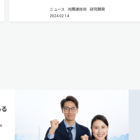
と呼ばれるテラヘルツ帯域に共鳴周波数を持つ半
ニュース
光関連技術
研究開発
基板上に作製した光共振器と半導体量子ドット中
2024.02.14
じ込めた電子を強く相互作用させ，光と電子の両
性質を持つハイブリッドな量子…