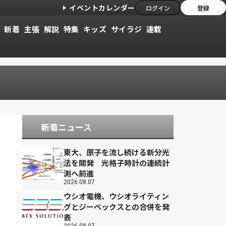
イベントカレンダー
ログイン
登録
新着
主張
解説
特集
キッズ
サイラジ
連載
新着ニュース
東大、原子を流し続ける新分光
法を開発 光格子時計の連続計
測へ前進
2026.08.07
ウシオ電機、ウシオライティン
グとジーベックスとの合併を発
表