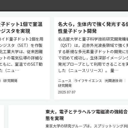
子ドット1個で室温
名大ら，生体内で強く発光する
ンジスタを実現
性量子ドット開発
ロイド量子ドット1個を用
名古屋大学と量子科学技術研究開発機
ンジスタ（SET）を作製
（QST）は，近赤外光波長領域で強く
北工業大学は、従来困難
する新規な多元素量子ドットの開発に
ットの電気伝導の詳細な
で初めて成功し，生体深部イメージン
ともに、室温でのSET動
発光プローブとして利用できることを
た（ニュ…
した（ニュースリリース）。 量…
術
研究開発
ニュース
ライフサイエンス
光関連技術
研究開発
2025.07.07
東大，電子とテラヘルツ電磁波の強結合
態を実現
東京大学の研究グループは，スプリットリング共