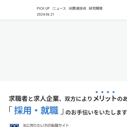
あるペロブスカイト量子ドットを発光層に用いた，ペ
PICK UP
ニュース
光関連技術
研究開発
ロブスカイト発光ダイオードに外部から磁力を加える
2024.06.21
ことで，近赤外領域でらせん状に回転しながら振動す
る光，近赤外円偏光を発生させ…