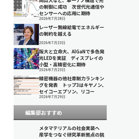
岡山大など、単一ナノ構造で光
の制御に成功 次世代光通信や
センサーへの応用に期待
2026年7月28日
レーザー無線給電でエネルギー
の制約を越える
2026年7月23日
阪大と立命大、AlGaNで多色発
光LEDを実証 ディスプレイの
小型・高精密化に期待
2026年7月23日
精密機器の他社牽制力ランキン
グを発表 トップ3はキヤノン、
セイコーエプソン、リコー
2026年7月29日
編集部おすすめ
メタマテリアルの社会実装へ
産学をつなぐ研究革新拠点の挑