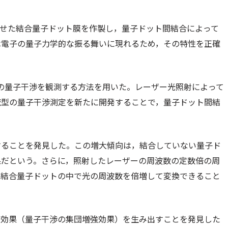
させた結合量子ドット膜を作製し，量子ドット間結合によって
は電子の量子力学的な振る舞いに現れるため，その特性を正確
の量子干渉を観測する方法を用いた。レーザー光照射によって
流型の量子干渉測定を新たに開発することで，量子ドット間結
。
することを発見した。この増大傾向は，結合していない量子ド
果だという。さらに，照射したレーザーの周波数の定数倍の周
り結合量子ドットの中で光の周波数を倍増して変換できること
力効果（量子干渉の集団増強効果）を生み出すことを発見した