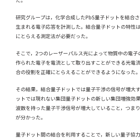
た。
研究グループは，化学合成したPbS量子ドットを結合
生まれる電子応答を計測した。結合量子ドットの特性
にとらえる測定法が必要だった。
そこで，2つのレーザーパルス光によって物質中の電子
作られた電子を電流として取り出すことができる光電
合の役割を正確にとらえることができるようになった
その結果，結合量子ドットでは量子干渉の信号が増大
ットでは現れない集団量子ドットの新しい集団増強効
波数を持った量子干渉信号が増大していること，つま
が分かった。
量子ドット間の結合を利用することで，新しい量子協