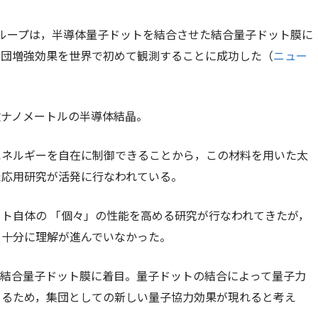
ループは，半導体量子ドットを結合させた結合量子ドット膜に
集団増強効果を世界で初めて観測することに成功した（
ニュー
数ナノメートルの半導体結晶。
エネルギーを自在に制御できることから，この材料を用いた太
た応用研究が活発に行なわれている。
ト自体の 「個々」の性能を高める研究が行なわれてきたが，
，十分に理解が進んでいなかった。
た結合量子ドット膜に着目。量子ドットの結合によって量子力
きるため，集団としての新しい量子協力効果が現れると考え