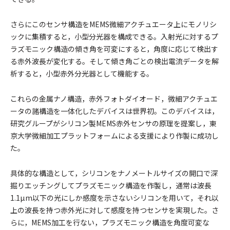
さらにこのセンサ構造をMEMS微細アクチュエータ上にモノリシ
ックに集積すると，小型分光器を構成できる。入射光に対するプ
ラズモニック構造の傾き角を可変にすると，角度に応じて検出す
る赤外波長が変化する。そして傾き角ごとの検出電流データを解
析すると，小型赤外分光器として機能する。
これらの金属ナノ構造，赤外フォトダイオード，微細アクチュエ
ータの諸構造を一体化したデバイスは世界初。このデバイスは，
研究グループがシリコン製MEMS赤外センサの原理を提案し，東
京大学微細加工プラットフォームによる支援により作製に成功し
た。
具体的な構造として，シリコンをナノメートルサイズの開口で深
掘りエッチングしてプラズモニック構造を作製し，通常は波長
1.1µm以下の光にしか感度を示さないシリコンを用いて，それ以
上の波長を持つ赤外光に対して感度を持つセンサを実現した。さ
らに，MEMS加工を行ない，プラズモニック構造を角度可変な