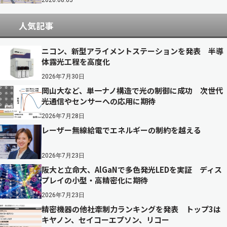
2026.08.05
人気記事
ニコン、新型アライメントステーションを発表 半導
体露光工程を高度化
2026年7月30日
岡山大など、単一ナノ構造で光の制御に成功 次世代
光通信やセンサーへの応用に期待
2026年7月28日
レーザー無線給電でエネルギーの制約を越える
2026年7月23日
阪大と立命大、AlGaNで多色発光LEDを実証 ディス
プレイの小型・高精密化に期待
2026年7月23日
精密機器の他社牽制力ランキングを発表 トップ3は
キヤノン、セイコーエプソン、リコー