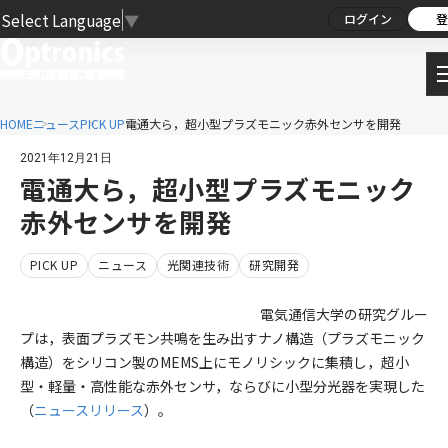
Select Language
▼
ログイン
登
HOME
ニュース
PICK UP
電通大ら，超小型プラズモニック赤外センサを開発
2021年12月21日
電通大ら，超小型プラズモニック
赤外センサを開発
PICK UP
ニュース
光関連技術
研究開発
電気通信大学の研究グルー
プは，表面プラズモン共鳴を生み出すナノ構造（プラズモニック
構造）をシリコン製のMEMS上にモノリシックに集積し，超小
型・軽量・高性能な赤外センサ，ならびに小型分光器を実現した
（
ニュースリリース
）。