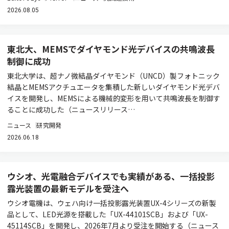
2026.08.05
東北大、MEMSでダイヤモンド光デバイスの共鳴波長
制御に成功
東北大学は、超ナノ微結晶ダイヤモンド（UNCD）製フォトニック
結晶とMEMSアクチュエータを集積した新しいダイヤモンド光デバ
イスを開発し、MEMSによる機械的変形を用いて共鳴波長を制御す
ることに成功した（ニュースリリース…
ニュース
研究開発
2026.06.18
ウシオ、光電融合デバイスでも実績がある、一括投影
露光装置の最新モデルを受注へ
ウシオ電機は、ウェハ向け一括投影露光装置UX-4シリーズの新製
品として、LED光源を搭載した「UX-44101SCB」および「UX-
45114SCB」を開発し、2026年7月より受注を開始する（ニュース