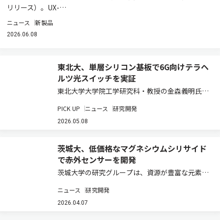
リリース）。UX-…
ニュース
新製品
2026.06.08
東北大、単層シリコン基板で6G向けテラヘ
ルツ光スイッチを実証
東北大学大学院工学研究科・教授の金森義明氏ら
の研究グループは、次世代の6G通信への応用が
PICK UP
ニュース
研究開発
期待されるテラヘルツ帯で動作する光スイッチの
開発に成功した（ニュースリリース）。このデバ
2026.05.08
イスは、微小な機械構造を駆動するMEMS技術…
茨城大、低価格なマグネシウムシリサイド
で赤外センサーを開発
茨城大学の研究グループは、資源が豊富な元素か
らなるマグネシウムシリサイド（Mg2Si）を用い
ニュース
研究開発
て、波長2.1µmまでの近赤外領域に感度をもつ赤
外イメージセンサーの開発に成功した（ニュース
2026.04.07
リリース）。 波長0.9～2.5 µ…