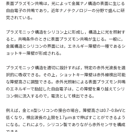
表面プラズモン共鳴は，光によって金属ナノ構造の表面に生じる
自由電子の共鳴であり，近年ナノテクノロジーの分野で盛んに研
究されている。
プラズモニック構造をシリコン上に形成し，構造上に光を照射す
ると，共鳴条件のときに表面プラズモン共鳴が生じる。一般に，
金属構造とシリコンの界面には，エネルギー障壁の一種であるシ
ョットキー障壁が形成される。
プラズモニック構造を適切に設計すれば，特定の赤外光波長を選
択的に吸収できる。その上，ショットキー障壁は赤外線検出可能
な障壁高さに調整できる。赤外光照射による表面プラズモン共鳴
のエネルギーで励起した自由電子は，この障壁を乗り越えてシリ
コン側に流入するので，電流として検出できる。
例えば，金とn型シリコンの接合の場合，障壁高さは0.7~0.8eVと
低くなり，検出波長の上限を1.7µmまで伸ばすことができるよう
になる。これにより，シリコン製でありながら赤外センサを構成
できる。