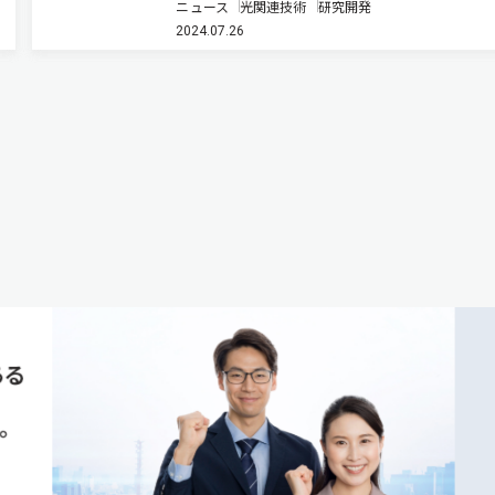
ニュース
光関連技術
研究開発
的に発生・伝搬制御することに成功した（ニュー
2024.07.26
リース）。 テラヘルツ（THz）波を使った高速な
通信やセンシング，イ…