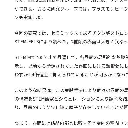
また，EELSはSTEMを用いて測定されるため，ナノ
ができる。さらに研究グループでは，プラズモンピー
ンも実施した。
今回の研究では，セラミックスであるチタン酸ストロン
STEM-EELSにより調べた。2種類の界面は大きく異
STEM内で700℃まで昇温して，各界面の局所的な熱
示し，以前から予想されていた界面における熱膨張に
わずか1.4倍程度に抑えられていることが明らかになっ
このような結果は，この実験手法により個々の界面の
の構造をSTEM観察とシミュレーションにより調べた
り，界面のほうが少し疎に原子が存在していることが
つまり，界面には結晶内部と比較すると余剰の空間（