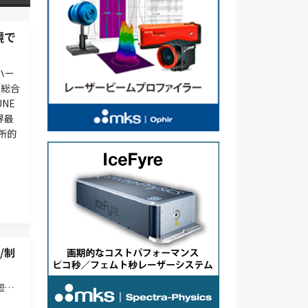
鏡で
ハー
／総合
NE
界最
所的
/制
短
を電気