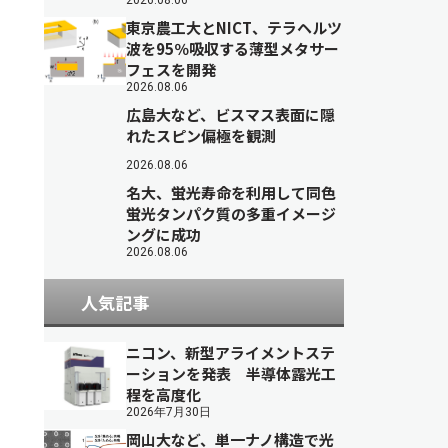
2026.08.06
東京農工大とNICT、テラヘルツ
波を95％吸収する薄型メタサー
フェスを開発
2026.08.06
広島大など、ビスマス表面に隠
れたスピン偏極を観測
2026.08.06
名大、蛍光寿命を利用して同色
蛍光タンパク質の多重イメージ
ングに成功
2026.08.06
人気記事
ニコン、新型アライメントステ
ーションを発表 半導体露光工
程を高度化
2026年7月30日
岡山大など、単一ナノ構造で光