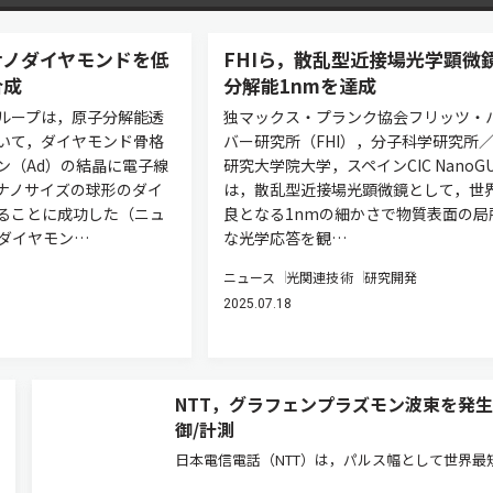
ナノダイヤモンドを低
FHIら，散乱型近接場光学顕微
合成
分解能1nmを達成
ループは，原子分解能透
独マックス・プランク協会フリッツ・
いて，ダイヤモンド骨格
バー研究所（FHI），分子科学研究所
ン（Ad）の結晶に電子線
研究大学院大学，スペインCIC NanoGU
ナノサイズの球形のダイ
は，散乱型近接場光顕微鏡として，世
ることに成功した（ニュ
良となる1nmの細かさで物質表面の局
 ダイヤモン…
な光学応答を観…
ニュース
光関連技術
研究開発
2025.07.18
NTT，グラフェンプラズモン波束を発生
御/計測
日本電信電話（NTT）は，パルス幅として世界最
（1.2ピコ秒）となるグラフェンプラズモン波束