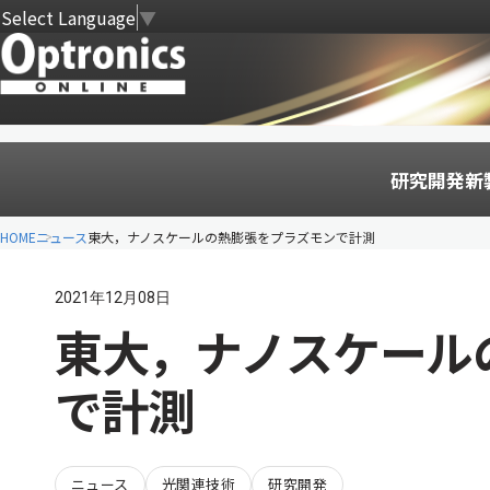
Select Language
▼
研究開発
新
HOME
ニュース
東大，ナノスケールの熱膨張をプラズモンで計測
2021年12月08日
東大，ナノスケール
で計測
ニュース
光関連技術
研究開発