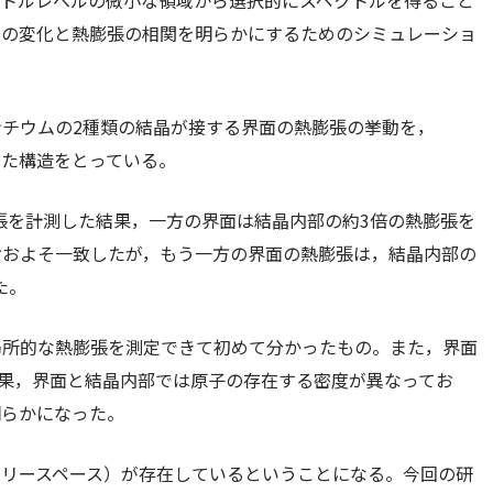
メートルレベルの微小な領域から選択的にスペクトルを得ること
クの変化と熱膨張の相関を明らかにするためのシミュレーショ
チウムの2種類の結晶が接する界面の熱膨張の挙動を，
なった構造をとっている。
膨張を計測した結果，一方の界面は結晶内部の約3倍の熱膨張を
おおよそ一致したが，もう一方の界面の熱膨張は，結晶内部の
た。
局所的な熱膨張を測定できて初めて分かったもの。また，界面
結果，界面と結晶内部では原子の存在する密度が異なってお
明らかになった。
フリースペース）が存在しているということになる。今回の研