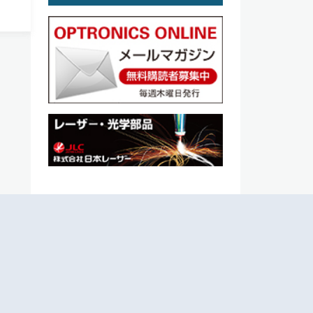
スリ
無線