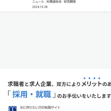
ニュース
光関連技術
研究開発
トプラズモニック光増強現象」を世界で初めて実証し
2024.10.28
た（ニュースリリース）。 プラズモニクスは，金属ナ
ノ構造における電子の集団振…