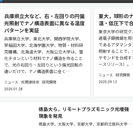
兵庫県立大など、右・左回りの円偏
東大，球形の
光照射でナノ構造表面に異なる温度
温・低圧下で
パターンを実証
東京大学の研究グ
過電子顕微鏡を用
兵庫県立大学、東北大学、関西学院大学、
であるアダマンタ
早稲田大学、北海学園大学、物質・材料研
照射することで，
究機構、北海道大学、大阪公立大学は、窒
ヤモンドを合成す
化チタンという材料でナノ構造を作ること
ースリリース）。
で、光の右回り・左回りという偏光回転の
違いだけで、ナノ構造表面に全く…
ニュース
研究開発
ニュース
光関連技術
研究開発
2025.09.12
2026.01.28
徳島大ら，リモートプラズモニック光増強
現象を発見
徳島大学，大阪大学，京都大学，京都府立医科大学，
ウシオ電機は，従来の常識を覆す新しい現象「リモー