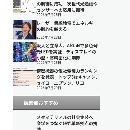
の制御に成功 次世代光通信や
センサーへの応用に期待
2026年7月28日
レーザー無線給電でエネルギー
の制約を越える
2026年7月23日
阪大と立命大、AlGaNで多色発
光LEDを実証 ディスプレイの
小型・高精密化に期待
2026年7月23日
精密機器の他社牽制力ランキン
グを発表 トップ3はキヤノン、
セイコーエプソン、リコー
2026年7月29日
編集部おすすめ
メタマテリアルの社会実装へ
産学をつなぐ研究革新拠点の挑
戦