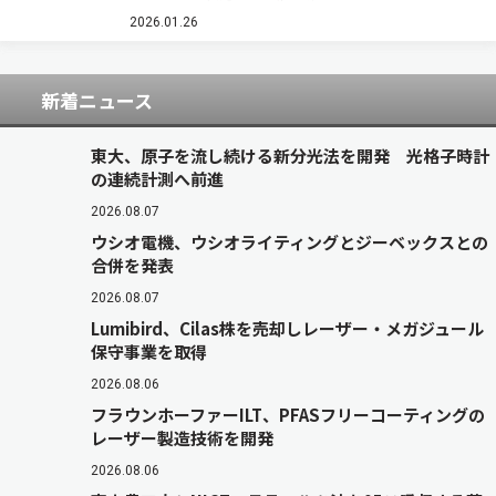
的なデザインの鉄（III）光触媒の開発に成功した
（ニュースリリース）。 金属光触媒は、非金属光
2026.01.26
触媒に比べて耐久性に優れている点や、…
新着ニュース
東大、原子を流し続ける新分光法を開発 光格子時計
の連続計測へ前進
2026.08.07
ウシオ電機、ウシオライティングとジーベックスとの
合併を発表
2026.08.07
Lumibird、Cilas株を売却しレーザー・メガジュール
保守事業を取得
2026.08.06
フラウンホーファーILT、PFASフリーコーティングの
レーザー製造技術を開発
2026.08.06