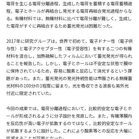
電荷を生じる電荷分離過程，生成した電荷を蓄積する電荷蓄積過
程，電子とホールが再結合し発光する電荷再結合発光過程からな
る。有機材料では，無機材料に比べて電荷分離が難しく，生成し
た電荷がすぐに再結合するため蓄光発光は困難だった。
2017年に研究グループは，世界で初めて，電子ドナー性（電子供
与性）と電子アクセプター性（電子受容性）を有する二つの有機
材料を混合し，加熱融解したフィルムにおいて蓄光発光が得られ
ることを報告した。しかし，電子とホールは不安定な状態で膜中
に保持されているため，容易に酸素と反応して消光するという課
題があった。また，蓄光発光の発光持続性能は市販される無機蓄
光材料の100分の1程度に留まり，光を吸収できる波長も紫外光
付近に限定されていた。
今回の成果では，電荷分離過程において，比較的安定な電子とホ
ールが形成されるように分子設計を見直した。また，有機薄膜内
を反応性が高い電子が拡散するのではなく，比較的安定なホール
が拡散するように設計した。これにより酸素等との反応を大幅に
低減することが可能となった。