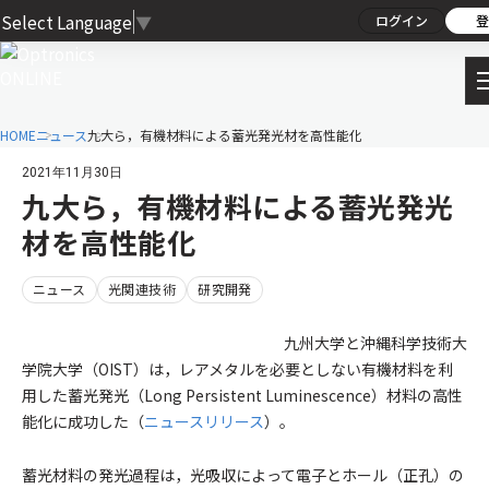
Select Language
▼
ログイン
登
HOME
ニュース
九大ら，有機材料による蓄光発光材を高性能化
2021年11月30日
九大ら，有機材料による蓄光発光
材を高性能化
ニュース
光関連技術
研究開発
九州大学と沖縄科学技術大
学院大学（OIST）は，レアメタルを必要としない有機材料を利
用した蓄光発光（Long Persistent Luminescence）材料の高性
能化に成功した（
ニュースリリース
）。
蓄光材料の発光過程は，光吸収によって電子とホール（正孔）の