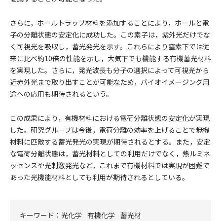
さらに，ホールトラップ材料を添加することにより，ホールと電
子の分離状態の安定化に成功した。この素子は，紫外光だけでな
く可視光を吸収し，蓄光発光を示す。これらにより窒素下では従
来に比べ約10倍の性能を示し，大気下でも機能する有機蓄光材料
を実現した。さらに，発光波長も分子の選択によって可視光から
近赤外光まで取り出すことが可能なため，バイオイメージング用
途への応用も期待されるという。
この成果により，有機材料における電荷分離状態の安定化が実現
した。研究グループは今後，電荷分離の効率を上げることで無機
材料に匹敵する蓄光発光の実現が期待されるとする。また，安定
な電荷分離状態は，蓄光材料としての利用だけでなく，熱ルミネ
ッセンスや光刺激発光など，これまで有機材料では実現が困難で
あった光機能材料としても利用が期待されるとしている。
キーワード：
光化学
有機化学
蓄光材