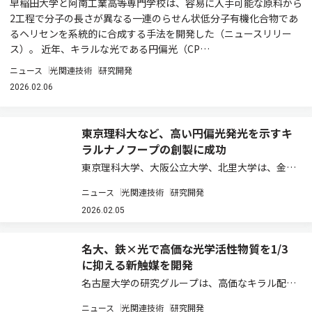
早稲田大学と阿南工業高等専門学校は、容易に入手可能な原料から
2工程で分子の長さが異なる一連のらせん状低分子有機化合物であ
るヘリセンを系統的に合成する手法を開発した（ニュースリリー
ス）。 近年、キラルな光である円偏光（CP…
ニュース
光関連技術
研究開発
2026.02.06
東京理科大など、高い円偏光発光を示すキ
ラルナノフープの創製に成功
東京理科大学、大阪公立大学、北里大学は、金錯
体を活用した独自の合成戦略により、6つの臭素
ニュース
光関連技術
研究開発
原子を精密に配置した[9]シクロパラフェニレン
（[9]CPP）の開発に成功した（ニュースリリー
2026.02.05
ス）。 シクロパラフェニレン（CPP）…
名大、鉄×光で高価な光学活性物質を1/3
に抑える新触媒を開発
名古屋大学の研究グループは、高価なキラル配位
子X*の使用量を最小限に抑えることができる理想
ニュース
光関連技術
研究開発