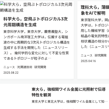
理科大ら，薄
象をAIで解明
科学大ら，空飛ぶトポロジカル3次
東京理科大学，岡
元周期構造を生成
大学は，トポロジ
用した機械学習（
東京科学大学，東京大学，慶應義塾大，シ
結晶の電気的特性
ンガポール南洋理工大学は，伝搬する電磁
枝状構造の枝分か
波の中に周期的な3次元トポロジカル構造を
した（ニュースリ
生成する手法を開発した（ニュースリリー
ス）。 幾何学的な変化に対して不変な性質
ニュース
研究開発
であるトポロジーが粒子のよ…
2025.04.16
ニュース
光関連技術
研究開発
2025.08.22
東大ら，強相関ワイル金属に光照射で伝導
特性を観測
東京大学と東北大学は，強相関ワイル金属として知ら
れるマンガン化合物に強い光を照射して極端非平衡状