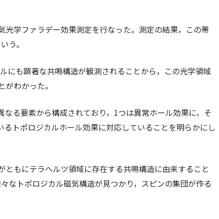
磁気光学ファラデー効果測定を行なった。測定の結果，この帯
という。
トルにも顕著な共鳴構造が観測されることから，この光学領域
ことがわかった。
異なる要素から構成されており，1つは異常ホール効果に，そ
いるトポロジカルホール効果に対応していることを明らかにし
果がともにテラヘルツ領域に存在する共鳴構造に由来すること
様々なトポロジカル磁気構造が見つかり，スピンの集団が作る