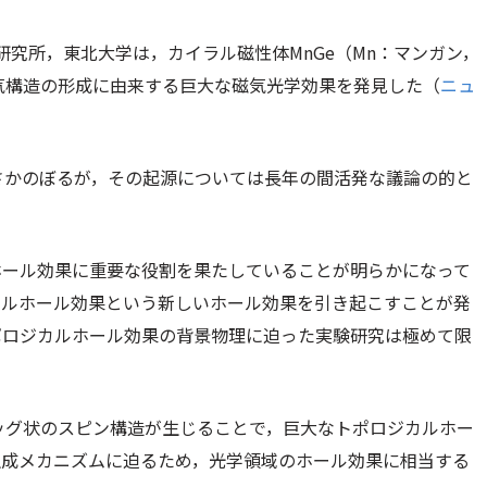
研究所，東北大学は，カイラル磁性体MnGe（Mn：マンガン，
気構造の形成に由来する巨大な磁気光学効果を発見した（
ニュ
さかのぼるが，その起源については長年の間活発な議論の的と
ホール効果に重要な役割を果たしていることが明らかになって
カルホール効果という新しいホール効果を引き起こすことが発
ポロジカルホール効果の背景物理に迫った実験研究は極めて限
ホッグ状のスピン構造が生じることで，巨大なトポロジカルホー
生成メカニズムに迫るため，光学領域のホール効果に相当する