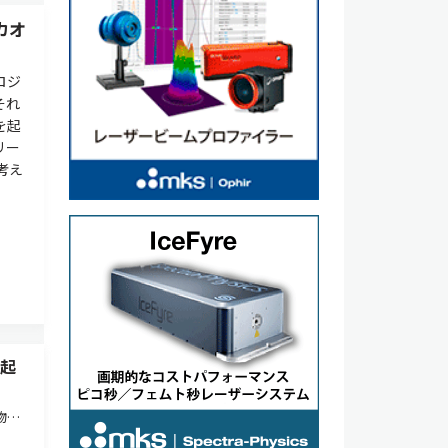
カオ
ロジ
それ
を起
リー
考え
き起
物質
よ