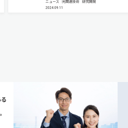
ニュース
光関連技術
研究開発
り、物質の相転移によって世界で初めて光のトポ
2024.09.11
カル相転移を引き起こすことに成功した（ニュー
リース）。 近年、電子が持つ…