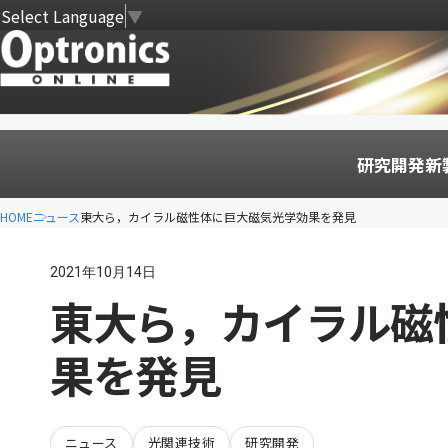
Select Language
▼
研究開発
新
HOME
ニュース
東大ら，カイラル磁性体に巨大磁気光学効果を発見
2021年10月14日
東大ら，カイラル磁
果を発見
ニュース
光関連技術
研究開発