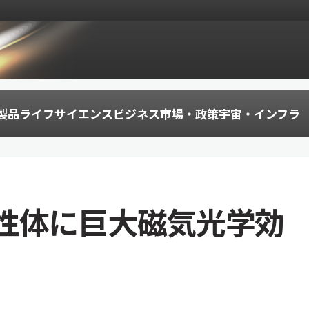
製品
ライフサイエンス
ビジネス
市場・政策
宇宙・インフラ
性体に巨大磁気光学効