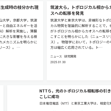
膜生成時の枝分かれ現
筑波大ら，トポロジカル相から
スへの転移を発見
山大学，京都大学，筑波
筑波大学と東京大学は、非線形なトポ
ーと自由エネルギーを活
カル物質を理論的に解析することで，
AI）解析を実施し，薄膜
がトポロジカル相からカオスへの転移
に大きな影響を与える樹
こすことを明らかにした（ニュースリ
れメカニズムを明らかに
ス）。 物理学において，トポロジーの
リース）。 …
方は幅広く応用されている。ト…
ニュース
研究開発
2025.01.30
NTTら，光のトポロジカル相転移の引
こしに成功
日本電信電話（NTT）と東京工業大学は、相変化
と半導体の特殊なハイブリッドナノ構造の実現に