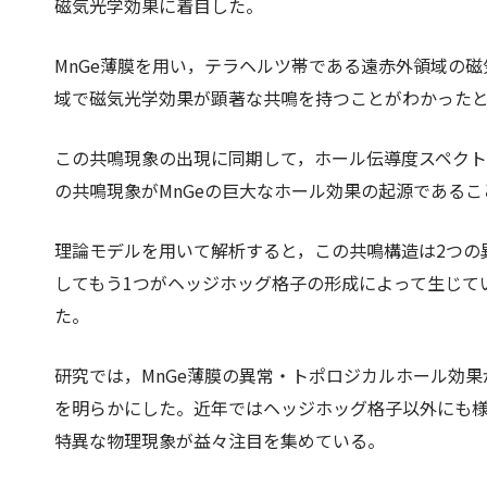
磁気光学効果に着目した。
MnGe薄膜を用い，テラヘルツ帯である遠赤外領域の
域で磁気光学効果が顕著な共鳴を持つことがわかった
この共鳴現象の出現に同期して，ホール伝導度スペク
の共鳴現象がMnGeの巨大なホール効果の起源である
理論モデルを用いて解析すると，この共鳴構造は2つの
してもう1つがヘッジホッグ格子の形成によって生じて
た。
研究では，MnGe薄膜の異常・トポロジカルホール効
を明らかにした。近年ではヘッジホッグ格子以外にも
特異な物理現象が益々注目を集めている。