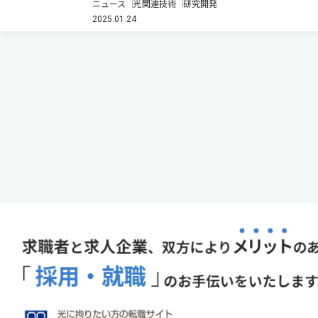
ニュース
光関連技術
研究開発
態を作ることで，平衡状態とは質的に異なる伝導特性
2025.01.24
が現れることを発見した（ニュースリリース）。 マン
ガンとスズの合金であるMn…