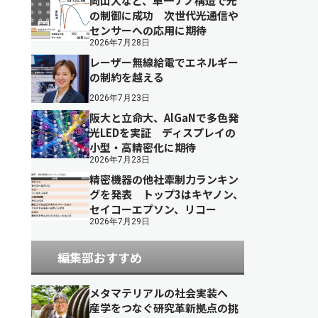
岡山大など、単一ナノ構造で光
の制御に成功 次世代光通信や
センサーへの応用に期待
2026年7月28日
レーザー無線給電でエネルギー
の制約を越える
2026年7月23日
阪大と立命大、AlGaNで多色発
光LEDを実証 ディスプレイの
小型・高精密化に期待
2026年7月23日
精密機器の他社牽制力ランキン
グを発表 トップ3はキヤノン、
セイコーエプソン、リコー
2026年7月29日
編集部おすすめ
メタマテリアルの社会実装へ
産学をつなぐ研究革新拠点の挑