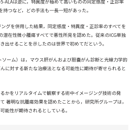
-ALAは逆に，特異度が極めて高いものの同定感度・正診率
徴を持つなど，どの手法も一長一短があった。
メージングを併用した結果，同定感度・特異度・正診率のすべてを
の潜在性微小腫瘍すべてで悪性所見を認めた。従来のICG単独
導き出せることを示したのは世界で初めてだという。
 ラクトソーム）は，マウス肝がんおよび胆嚢がん診断と光線力学的
がんに対する新たな治療法となる可能性に期待が寄せられると
いるかをリアルタイムで観察する術中イメージング技術の発
て 著明な抗腫瘍効果を認めたことから，研究所グループは，
る可能性が期待されるとしている。