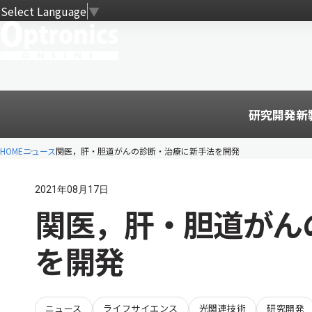
Select Language
▼
研究開発
新
HOME
ニュース
関医，肝・胆道がんの診断・治療に新手法を開発
2021年08月17日
関医，肝・胆道がん
を開発
ニュース
ライフサイエンス
光関連技術
研究開発