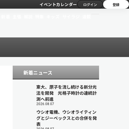
イベントカレンダー
ログイン
登録
新着
主張
解説
特集
キッズ
サイラジ
連載
新着ニュース
東大、原子を流し続ける新分光
法を開発 光格子時計の連続計
測へ前進
2026.08.07
ウシオ電機、ウシオライティン
グとジーベックスとの合併を発
表