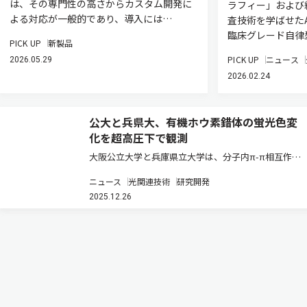
は、その専門性の高さからカスタム開発に
ラフィー」および
よる対応が一般的であり、導入には…
査技術を学ばせた
臨床グレード自律
PICK UP
新製品
PICK UP
ニュース
2026.05.29
2026.02.24
公大と兵県大、有機ホウ素錯体の蛍光色変
化を超高圧下で観測
大阪公立大学と兵庫県立大学は、分子内π-π相互作用
が、圧力に対する蛍光色の可逆的変化（PFC）に与え
ニュース
光関連技術
研究開発
る影響を調べるため、シクロファン部位をもつ有機ホ
2025.12.26
ウ素錯体pCPHとpCP-iPrの単結晶をダイヤモンドアン
ビルセル（DA…