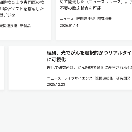
めて開発した（ニュースリリース）。 
細胞検査士や専門医の検
不要の臨床検査を可能…
AI解析ソフトを搭載した
型デジタ…
ニュース
光関連技術
研究開発
光関連技術
新製品
2026.01.14
理研、光でがんを選択的かつリアルタイ
に可視化
理化学研究所は、がん細胞で過剰に産生される代
アクロレインを利用し、がん細胞内でのみポリマ
ニュース
ライフサイエンス
光関連技術
研究開発
自発的に合成できる革新的なポリマー化技術の開
2025.12.23
成功した（ニュースリリース）。 生体関連化学
おいて、高分子材料は薬物送…