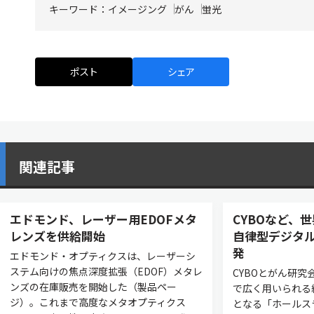
キーワード：
イメージング
がん
蛍光
ポスト
シェア
関連記事
エドモンド、レーザー用EDOFメタ
CYBOなど、
レンズを供給開始
自律型デジタ
発
エドモンド・オプティクスは、レーザーシ
ステム向けの焦点深度拡張（EDOF）メタレ
CYBOとがん研
ンズの在庫販売を開始した（製品ペー
で広く用いられる
ジ）。これまで高度なメタオプティクス
となる「ホールス