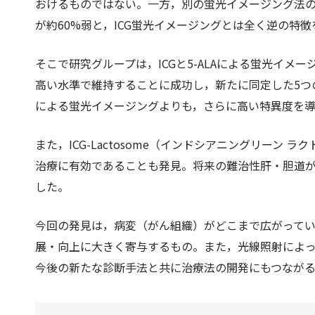
おけるものではない。一方，別の蛍光イメージング法の5
が約60%弱と，ICG蛍光イメージングとは全く逆の特
そこで研究グループは，ICGと5-ALAによる蛍光イ
高い水準で維持することに成功し，新たに同定した5つ
による蛍光イメージングよりも，さらに高い特異度を
また，ICG-Lactosome（インドシアニングリーン
治療に有効であることも発見。将来の難治性肝・胆道
した。
今回の発見は，病変（がん組織）がどこまで広がって
展・向上に大きく寄与するもの。また，光線照射によっ
今後の新たな診断手法と共に治療法の開発にもつなが