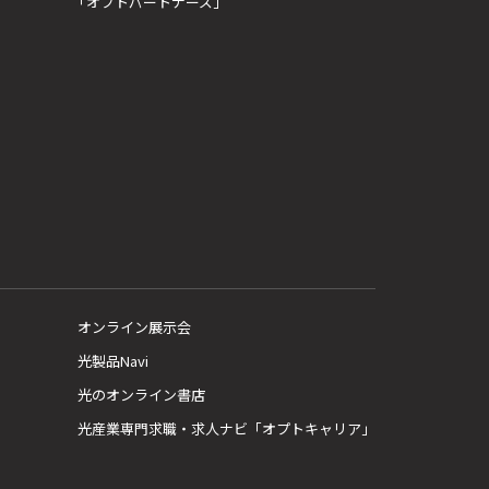
「オプトパートナーズ」
オンライン展示会
光製品Navi
光のオンライン書店
光産業専門求職・求人ナビ「オプトキャリア」