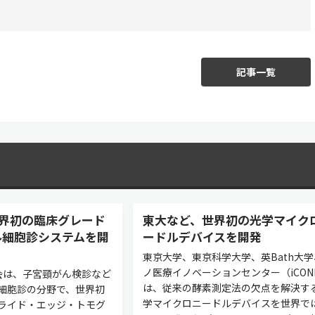
記事一覧
世界初の臨床グレード
東大など、世界初の光学マイク
ル細胞診システムを開
ードルデバイスを開発
東京大学、東京科学大学、英Bath大学
ノ医療イノベーションセンター（iCON
究会は、子宮頸がん検診など
は、従来の酵素測定法の欠点を解決す
細胞診の分野で、世界初
学マイクロニードルデバイスを世界で
ライド・エッジ・トモグ