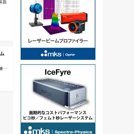
採血
ム
謝物
ーを
発に
分野に