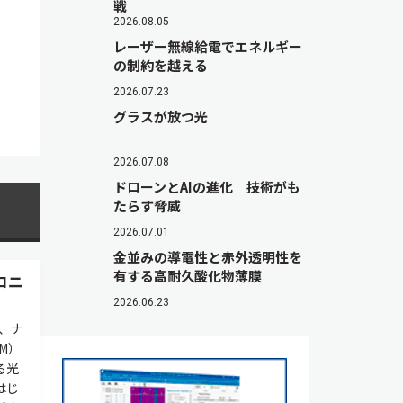
戦
2026.08.05
レーザー無線給電でエネルギー
の制約を越える
2026.07.23
グラスが放つ光
2026.07.08
ドローンとAIの進化 技術がも
たらす脅威
2026.07.01
金並みの導電性と赤外透明性を
有する高耐久酸化物薄膜
ロニ
2026.06.23
、ナ
M）
る光
はじ