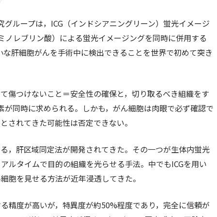
究グループは，ICG（インドシアニングリーン）蛍光イメージ
アミノレブリン酸）による蛍光イメージングを同時に併用する
微小な肝細胞がんを手術中に検出できることを世界で初めて突き
して傷つけないこと＝安全性の確保と，切り取るべき組織をす
素が同時に求められる。しかも，がん細胞は肉眼で必ず確認で
落とされてきた可能性は否定できない。
ける，肝区域同定法が開発されてきた。その一つが生体内蛍光
アルタイムで目的の組織を光らせる手法。中でもICGを用い
ん細胞を見せる方法が近年浸透してきた。
る精度が高いが，特異度が約50%程度であり，完全に信頼が