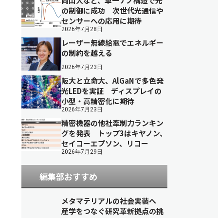
岡山大など、単一ナノ構造で光
の制御に成功 次世代光通信や
センサーへの応用に期待
2026年7月28日
レーザー無線給電でエネルギー
の制約を越える
2026年7月23日
阪大と立命大、AlGaNで多色発
光LEDを実証 ディスプレイの
小型・高精密化に期待
2026年7月23日
精密機器の他社牽制力ランキン
グを発表 トップ3はキヤノン、
セイコーエプソン、リコー
2026年7月29日
編集部おすすめ
メタマテリアルの社会実装へ
産学をつなぐ研究革新拠点の挑