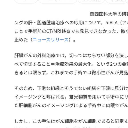
関西医科大学の研
ングの肝・胆道腫瘍治療への応用について，5-ALA（
ことで手術前のCT/MRI検査でも発見できなかった，
止めた（
ニュースリリース
）。
肝臓がんの外科治療では，切ってはならない部分を決
べて切除すること＝治療効果の最大化，という2つの要
きるとは限らず，これまでの手術では微小性がんが見
そのため，正常な組織とそうでない組織を正確に見分
イメージングと呼ばれる，蛍光物質を用いて手術中にリ
た肝細胞がんのイメージングによる手術中に肉眼でが
しかし，この手法はがん細胞をがん細胞であると同定す