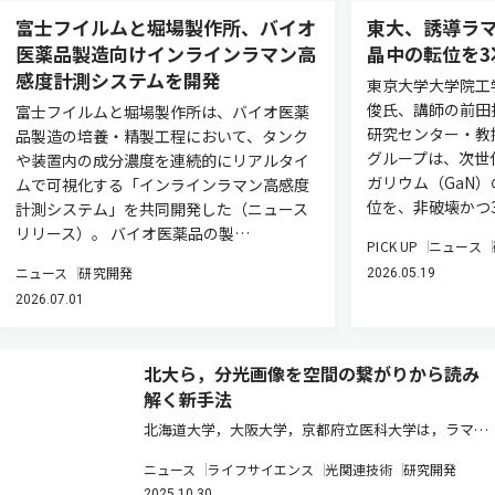
富士フイルムと堀場製作所、バイオ
東大、誘導ラマ
医薬品製造向けインラインラマン高
晶中の転位を
感度計測システムを開発
東京大学大学院工
俊氏、講師の前田
富士フイルムと堀場製作所は、バイオ医薬
研究センター・教
品製造の培養・精製工程において、タンク
グループは、次世
や装置内の成分濃度を連続的にリアルタイ
ガリウム（GaN
ムで可視化する「インラインラマン高感度
位を、非破壊かつ
計測システム」を共同開発した（ニュース
リリース）。 バイオ医薬品の製…
PICK UP
ニュース
ニュース
研究開発
2026.05.19
2026.07.01
北大ら，分光画像を空間の繋がりから読み
解く新手法
北海道大学，大阪大学，京都府立医科大学は，ラマン
分光計測に対して，化学的な周辺環境を表す新しい尺
ニュース
ライフサイエンス
光関連技術
研究開発
度を定義し，それに基づいた新しい解析手法の開発に
2025.10.30