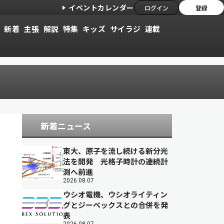
イベントカレンダー
ログイン
登録
新着
主張
解説
特集
キッズ
サイラジ
連載
新着ニュース
東大、原子を流し続ける新分光
法を開発 光格子時計の連続計
測へ前進
2026.08.07
ウシオ電機、ウシオライティン
グとジーベックスとの合併を発
表