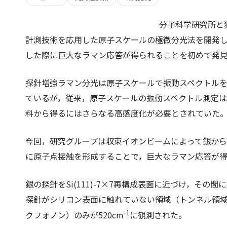
分子科学研究所と
計測技術を応用した原子スケールの極微分光法を開発
した際に巨大なラマン応答が得られることを初めて発
探針増強ラマン分光は原子スケールで振動スペクトル
ているが，従来，原子スケールの振動スペクトル測定
料から得るにはさらなる高感度化が必要とされていた
今回，研究グループは収束イオンビームによって銀か
に原子点接触を形成することで，巨大なラマン応答が
銀の探針をSi(111)-7×7再構成表面に近づけ，そ
探針がシリコン表面に触れていない領域（トンネル領
-1
クフォノン）のみが520cm
に観測された。