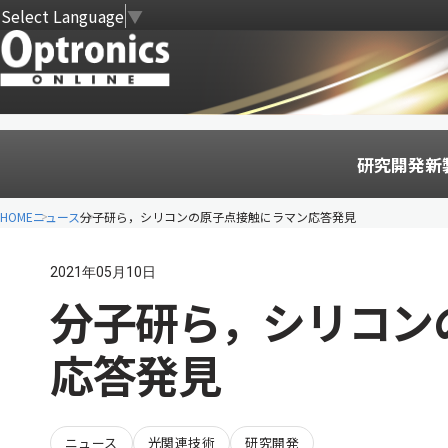
Select Language
▼
研究開発
新
HOME
ニュース
分子研ら，シリコンの原子点接触にラマン応答発見
2021年05月10日
分子研ら，シリコン
応答発見
ニュース
光関連技術
研究開発