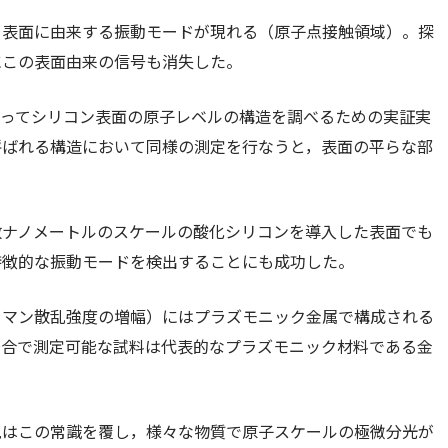
ら表面に由来する振動モードが現れる（原子点接触領域）。探
にこの表面由来の信号も消失した。
よってシリコン表面の原子レベルの構造を調べるための実証実
呼ばれる構造において同様の測定を行なうと，表面の平らな部
数ナノメートルのスケールの酸化シリコンを導入した表面でも
特徴的な振動モードを検出することにも成功した。
ラマン散乱強度の増幅）にはプラズモニック金属で構成される
場合で測定可能な試料は代表的なプラズモニック材料である金
見はこの常識を覆し，様々な物質で原子スケールの極微分光が