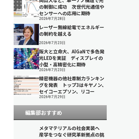
岡山大など、単一ナノ構造で光
の制御に成功 次世代光通信や
センサーへの応用に期待
2026年7月28日
レーザー無線給電でエネルギー
の制約を越える
2026年7月23日
阪大と立命大、AlGaNで多色発
光LEDを実証 ディスプレイの
小型・高精密化に期待
2026年7月23日
精密機器の他社牽制力ランキン
グを発表 トップ3はキヤノン、
セイコーエプソン、リコー
2026年7月29日
編集部おすすめ
メタマテリアルの社会実装へ
産学をつなぐ研究革新拠点の挑