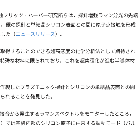
独フリッツ‐ハーバー研究所らは，探針増強ラマン分光の先端
し，銀の探針と単結晶シリコン表面との間に原子点接触を形成
見した（
ニュースリリース
）。
を取得することのできる超高感度の化学分析法として期待され
は特殊な材料に限られており，これを超集積化が進む半導体材
。
ら作製したプラズモニック探針とシリコンの単結晶表面との間
得られることを発見した。
の間に接合から発生するラマンスペクトルをモニターしたところ，
域）では基板内部のシリコン原子に由来する振動モード（バル