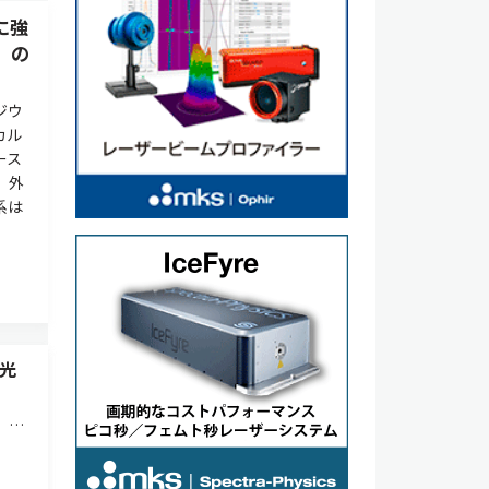
に強
」の
ジウ
カル
ース
、外
系は
光
，複
行な
ン散