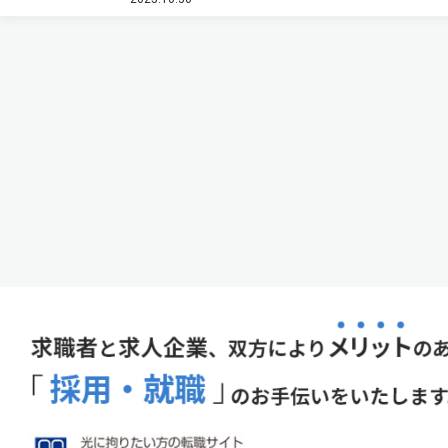
成功した（ニュースリリース）。 生体組織内の分子の
種類や分布を調べるためにラ…