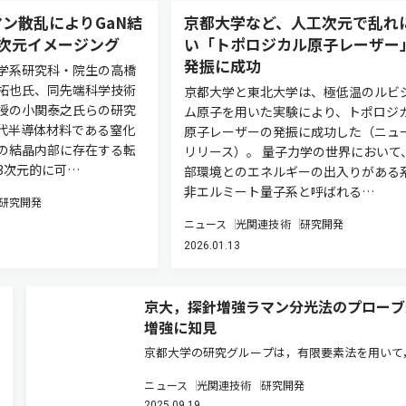
ン散乱によりGaN結
京都大学など、人工次元で乱れ
3次元イメージング
い「トポロジカル原⼦レーザー
発振に成功
学系研究科・院生の高橋
拓也氏、同先端科学技術
京都⼤学と東北⼤学は、極低温のルビ
授の小関泰之氏らの研究
ム原⼦を⽤いた実験により、トポロジ
代半導体材料である窒化
原⼦レーザーの発振に成功した（ニュ
）の結晶内部に存在する転
リリース）。 量⼦⼒学の世界において
3次元的に可…
部環境とのエネルギーの出⼊りがある
⾮エルミート量⼦系と呼ばれる…
研究開発
ニュース
光関連技術
研究開発
2026.01.13
京大，探針増強ラマン分光法のプローブ
増強に知見
京都大学の研究グループは，有限要素法を用いて
雑な構造の導波路プローブの三次元電磁界計算を
ニュース
光関連技術
研究開発
い，様々なラマン励起光の照射条件のもと，ラマ
2025.09.19