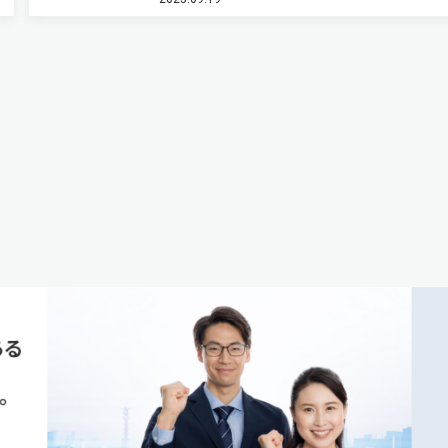
乱光と背景光の強度を解析し，励起光をTERSプ
の前面から照射したときに…