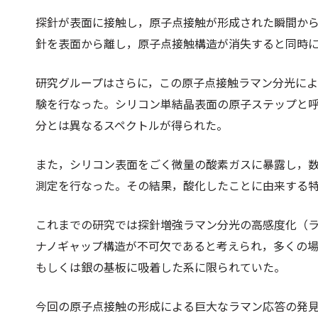
探針が表面に接触し，原子点接触が形成された瞬間か
針を表面から離し，原子点接触構造が消失すると同時
研究グループはさらに，この原子点接触ラマン分光に
験を行なった。シリコン単結晶表面の原子ステップと
分とは異なるスペクトルが得られた。
また，シリコン表面をごく微量の酸素ガスに暴露し，
測定を行なった。その結果，酸化したことに由来する
これまでの研究では探針増強ラマン分光の高感度化（
ナノギャップ構造が不可欠であると考えられ，多くの
もしくは銀の基板に吸着した系に限られていた。
今回の原子点接触の形成による巨大なラマン応答の発