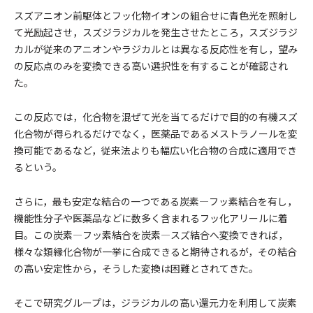
スズアニオン前駆体とフッ化物イオンの組合せに青色光を照射し
て光励起させ，スズジラジカルを発生させたところ，スズジラジ
カルが従来のアニオンやラジカルとは異なる反応性を有し，望み
の反応点のみを変換できる高い選択性を有することが確認され
た。
この反応では，化合物を混ぜて光を当てるだけで目的の有機スズ
化合物が得られるだけでなく，医薬品であるメストラノールを変
換可能であるなど，従来法よりも幅広い化合物の合成に適用でき
るという。
さらに，最も安定な結合の一つである炭素―フッ素結合を有し，
機能性分子や医薬品などに数多く含まれるフッ化アリールに着
目。この炭素―フッ素結合を炭素―スズ結合へ変換できれば，
様々な類縁化合物が一挙に合成できると期待されるが，その結合
の高い安定性から，そうした変換は困難とされてきた。
そこで研究グループは，ジラジカルの高い還元力を利用して炭素