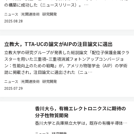
の構築に成功した（ニュースリリース）。 …
ニュース
光関連技術
研究開発
2025.08.28
立教大，TTA-UCの論文がAIPの注目論文に選出
立教大学の研究グループが発表した総説論文「配位子保護金属クラ
スターを用いた三重項–三重項消滅フォトンアップコンバージョ
ン：性能向上のための戦略」が，アメリカ物理学会（AIP）の学術
誌に掲載され，注目論文に選出された（ニュ…
ニュース
光関連技術
研究開発
2025.07.29
香川大ら，有機エレクトロニクスに期待の
分子性物質開発
香川大学と兵庫県立大学は，既存の有機半導体に
対して，太鼓型分子を連結させることで，新しい
ニュース
研究開発