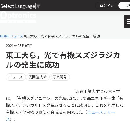
Select Language
▼
ログイン
登
HOME
ニュース
東工大ら，光で有機スズジラジカルの発生に成功
2021年05月07日
東工大ら，光で有機スズジラジカ
ルの発生に成功
ニュース
光関連技術
研究開発
東京工業大学と東京大学
は，「有機スズアニオン」の光励起によって高エネルギー体「有
機スズジラジカル」を発生させることに成功し，これを利用した
有機スズ化合物の簡便な合成法を開発した（
ニュースリリー
ス
）。