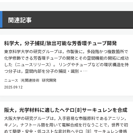
関連記事
科学大，分子捕捉/放出可能な芳香環チューブ開発
東京科学大学の研究グループは，作製後に，多段階かつ複数箇所で
化学修飾できる芳香環チューブの開発とその空間機能の開拓に成功
した（ニュースリリース）。 リングやチューブなどの環状構造を持
つ分子は，空間内部を分子の捕捉・識別・…
ニュース
光関連技術
研究開発
2025.09.12
阪大，光学材料に適したヘテロ[8]サーキュレンを合成
大阪大学の研究グループは，入手容易な市販原料であるアニリン，
キノン，ナフトール類を用いて電解合成を行なうことで，世界で初
めて簡便・安全・低コストな非対称ヘテロ［8］サーキュレン骨格