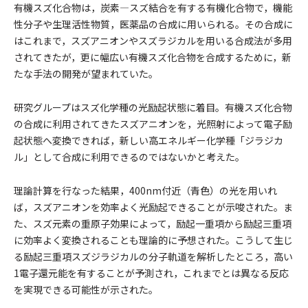
有機スズ化合物は，炭素―スズ結合を有する有機化合物で，機能
性分子や生理活性物質，医薬品の合成に用いられる。その合成に
はこれまで，スズアニオンやスズラジカルを用いる合成法が多用
されてきたが，更に幅広い有機スズ化合物を合成するために，新
たな手法の開発が望まれていた。
研究グループはスズ化学種の光励起状態に着目。有機スズ化合物
の合成に利用されてきたスズアニオンを，光照射によって電子励
起状態へ変換できれば，新しい高エネルギー化学種「ジラジカ
ル」として合成に利用できるのではないかと考えた。
理論計算を行なった結果，400nm付近（青色）の光を用いれ
ば，スズアニオンを効率よく光励起できることが示唆された。ま
た、スズ元素の重原子効果によって，励起一重項から励起三重項
に効率よく変換されることも理論的に予想された。こうして生じ
る励起三重項スズジラジカルの分子軌道を解析したところ，高い
1電子還元能を有することが予測され，これまでとは異なる反応
を実現できる可能性が示された。