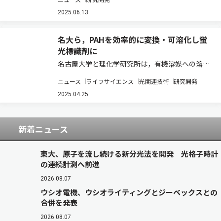
有機半導体を開発し，酸化還元に対する優れた安
定性を見出した（ニュースリリース）。 フェロセ
2025.06.13
ンは，太鼓型の特徴的な構造をもつ分子で，電…
名大ら，PAHを効率的に変換・可溶化し蛍
光標識剤に
名古屋大学と理化学研究所は，有機溶媒への溶解
性が低いナノカーボンの一種である多環芳香族炭
ニュース
ライフサイエンス
光関連技術
研究開発
化水素（PAH）を効率的に可溶化・変換させる新
手法として「高溶解性スルホニウム化」の開発に
2025.04.25
成功した（ニュースリリース）。 主に六員環…
新着ニュース
東大、原子を流し続ける新分光法を開発 光格子時計
の連続計測へ前進
2026.08.07
ウシオ電機、ウシオライティングとジーベックスとの
合併を発表
2026.08.07