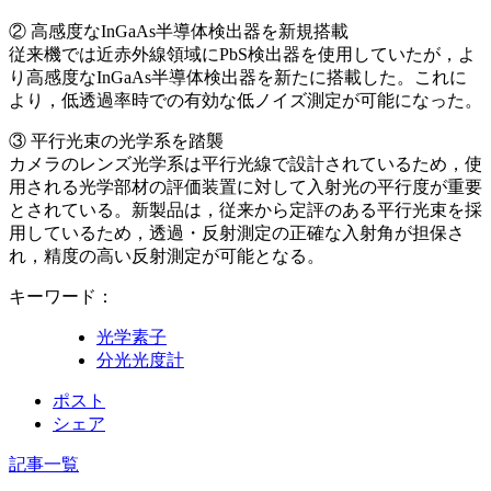
② 高感度なInGaAs半導体検出器を新規搭載
従来機では近赤外線領域にPbS検出器を使用していたが，よ
り高感度なInGaAs半導体検出器を新たに搭載した。これに
より，低透過率時での有効な低ノイズ測定が可能になった。
③ 平行光束の光学系を踏襲
カメラのレンズ光学系は平行光線で設計されているため，使
用される光学部材の評価装置に対して入射光の平行度が重要
とされている。新製品は，従来から定評のある平行光束を採
用しているため，透過・反射測定の正確な入射角が担保さ
れ，精度の高い反射測定が可能となる。
キーワード：
光学素子
分光光度計
ポスト
シェア
記事一覧