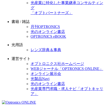
光産業に特化した事業継承コンサルティン
グ
「オプトパートナーズ」
書籍 / 雑誌
月刊OPTRONICS
光のオンライン書店
OPTRONICS eBOOK
光用語
レンズ辞典＆事典
運営サイト
オプトロニクス社ホームページ
WEBジャーナル「OPTRONICS ONLINE」
オンライン展示会
光製品Navi
光のオンライン書店
光産業専門求職・求人ナビ「オプトキャリ
ア」