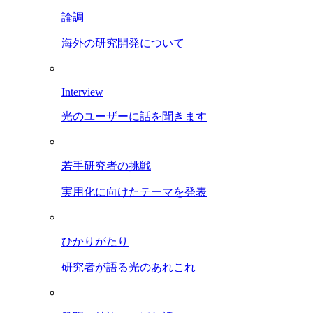
論調
海外の研究開発について
Interview
光のユーザーに話を聞きます
若手研究者の挑戦
実用化に向けたテーマを発表
ひかりがたり
研究者が語る光のあれこれ