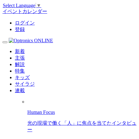
Select Language
▼
イベントカレンダー
ログイン
登録
新着
主張
解説
特集
キッズ
サイラジ
連載
Human Focus
光の現場で働く「人」に焦点を当てたインタビュ
ー