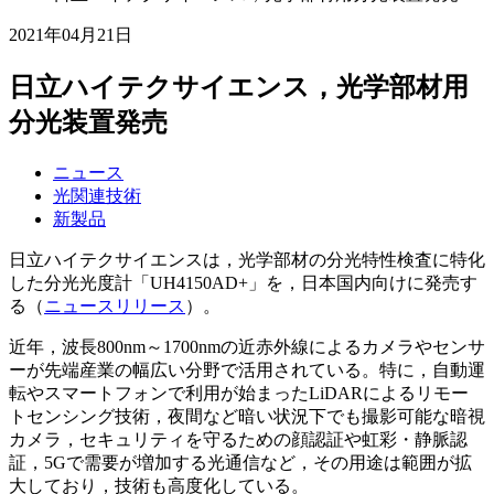
2021年04月21日
日立ハイテクサイエンス，光学部材用
分光装置発売
ニュース
光関連技術
新製品
日立ハイテクサイエンスは，光学部材の分光特性検査に特化
した分光光度計「UH4150AD+」を，日本国内向けに発売す
る（
ニュースリリース
）。
近年，波長800nm～1700nmの近赤外線によるカメラやセンサ
ーが先端産業の幅広い分野で活用されている。特に，自動運
転やスマートフォンで利用が始まったLiDARによるリモー
トセンシング技術，夜間など暗い状況下でも撮影可能な暗視
カメラ，セキュリティを守るための顔認証や虹彩・静脈認
証，5Gで需要が増加する光通信など，その用途は範囲が拡
大しており，技術も高度化している。