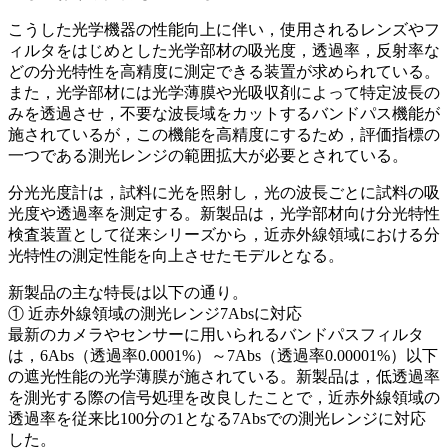
こうした光学機器の性能向上に伴い，使用されるレンズやフ
ィルタをはじめとした光学部材の吸光度，透過率，反射率な
どの分光特性を高精度に測定できる装置が求められている。
また，光学部材には光学薄膜や光吸収剤によって特定波長の
みを透過させ，不要な波長域をカットするバンドパス機能が
施されているが，この機能を高精度にするため，評価指標の
一つである測光レンジの範囲拡大が必要とされている。
分光光度計は，試料に光を照射し，光の波長ごとに試料の吸
光度や透過率を測定する。新製品は，光学部材向け分光特性
検査装置として従来シリーズから，近赤外線領域における分
光特性の測定性能を向上させたモデルとなる。
新製品の主な特長は以下の通り。
① 近赤外線領域の測光レンジ7Absに対応
最新のカメラやセンサーに用いられるバンドパスフィルタ
は，6Abs（透過率0.0001%）～7Abs（透過率0.00001%）以下
の遮光性能の光学薄膜が施されている。新製品は，低透過率
を測光する際の信号処理を改良したことで，近赤外線領域の
透過率を従来比100分の1となる7Absでの測光レンジに対応
した。