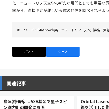
え，ニュートリノ天文学の新たな展開としても重要な
率から，直接測定が難しい天体の特性を調べられるよ
キーワード：
Glashow共鳴
ニュートリノ
天文
宇宙
素
ポスト
シェア
関連記事
島津製作所、JAXA基金で量子スピ
Orbital L
ン磁力計の開発に参画
術を活用した衛