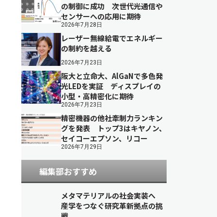
の制御に成功 次世代光通信や
センサーへの応用に期待
2026年7月28日
レーザー無線給電でエネルギー
の制約を越える
2026年7月23日
阪大と立命大、AlGaNで多色発
光LEDを実証 ディスプレイの
小型・高精密化に期待
2026年7月23日
精密機器の他社牽制力ランキン
グを発表 トップ3はキヤノン、
セイコーエプソン、リコー
2026年7月29日
編集部おすすめ
メタマテリアルの社会実装へ
産学をつなぐ研究革新拠点の挑
戦