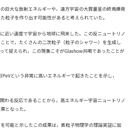
らの巨大な放射エネルギーや，遠方宇宙の大質量星の終焉爆発
った粒子を作り出す可能性があると考えられていた。
光速に近い速度で宇宙から地球に飛来した。この反ニュートリノ
たことで，たくさんの二次粒子（粒子のシャワー）を生成し
よって捉えられ，この現象こそがGlashow共鳴であったことが
3PeVという非常に高いエネルギーで起きたことを示し，
。
のみ関わる反応であることから，高エネルギー宇宙ニュートリノ
結果となった。
とを可能と示したこの成果は，素粒子物理学の理論実証に加