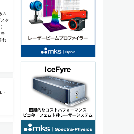
板カ
（スタ
（ニ
衛星
され
ルス
ce
、存在