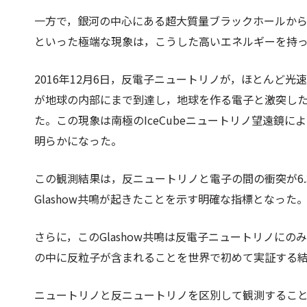
一方で，銀河の中心にある超大質量ブラックホールか
といった極端な現象は，こうした高いエネルギーを持
2016年12月6日，反電子ニュートリノが，ほとんど
が地球の内部にまで到達し，地球を作る電子と激突し
た。この現象は南極のIceCubeニュートリノ望遠鏡に
明らかになった。
この観測結果は，反ニュートリノと電子の間の衝突が6.
Glashow共鳴が起きたことを示す明確な指標となった
さらに，このGlashow共鳴は反電子ニュートリノに
の中に反粒子が含まれることを世界で初めて実証する
ニュートリノと反ニュートリノを区別して観測するこ