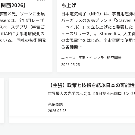
関西2026】
ち上げ
宇宙×光」ゾーンに出展
日本電気硝子（NEG）は、宇宙用超薄
 Lasersは、宇宙用レーザ
バーガラスの製品ブランド「Starveil
スペースデブリ（宇宙ご
ーベイル）」を立ち上げたと発表した
iDARによる地球観測の
ュースリリース）。 Starveilは、人工
ている。 同社の技術開発
の太陽電池をはじめ、宇宙空間で使用
る各種機…
ニュース
宇宙・インフラ
研究開発
2026.05.25
【主張】政策と技術を結ぶ日本の可能性
世界最大の光学展示会 3月15日から米国ロサンゼ
でOFC（Optical Fiber Communication Conferen
光論卓説
and Exhibition）が開幕する。通信バブル崩壊後
2026.03.25
感を失っていた同…