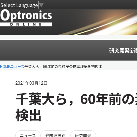
Select Language
▼
研究開発
新
HOME
ニュース
千葉大ら，60年前の素粒子の標準理論を初検出
2021年03月12日
千葉大ら，60年前
検出
ニュース
光関連技術
研究開発