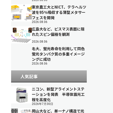
2026.08.06
東京農工大とNICT、テラヘルツ
波を95％吸収する薄型メタサー
フェスを開発
2026.08.06
広島大など、ビスマス表面に隠
れたスピン偏極を観測
2026.08.06
名大、蛍光寿命を利用して同色
蛍光タンパク質の多重イメージ
ングに成功
2026.08.06
人気記事
ニコン、新型アライメントステ
ーションを発表 半導体露光工
程を高度化
2026年7月30日
岡山大など、単一ナノ構造で光