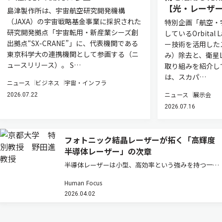
【光・レーザー
島津製作所は、宇宙航空研究開発機構
（JAXA）の宇宙戦略基金事業に採択された
特別企画「航空・
研究開発拠点「宇宙転用・新産業シーズ創
しているOrbital
出拠点“SX-CRANE”」に、代表機関である
ー技術を活用した
東京科学大の連携機関として参画する（ニ
み）除去と、衛星L
ュースリリース）。 S…
取り組みを紹介し
は、スカパ…
ニュース
ビジネス
宇宙・インフラ
ニュース
展示会
2026.07.22
2026.07.16
フォトニック結晶レーザーが拓く「高輝度
半導体レーザー」の次章
半導体レーザーは小型、高効率という強みを持つ一方
で、高出力化するとビームが乱れ「輝度」が伸びない
Human Focus
という壁があった。フォトニック結晶レーザーはその
2026.04.02
常識を塗り替えつつある。その研究の先駆者である京
都大学高等研究院・特別教授の…