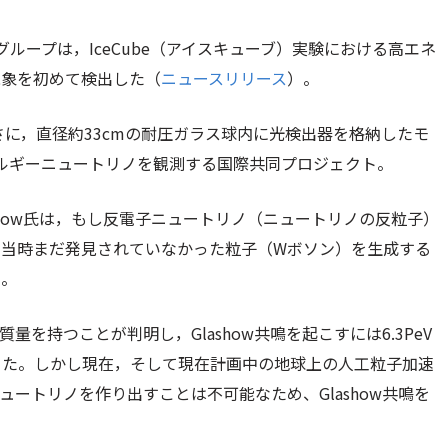
ループは，IceCube（アイスキューブ）実験における高エネ
現象を初めて検出した（
ニュースリリース
）。
mの深さに，直径約33cmの耐圧ガラス球内に光検出器を格納したモ
ネルギーニュートリノを観測する国際共同プロジェクト。
lashow氏は，もし反電子ニュートリノ（ニュートリノの反粒子）
，当時まだ発見されていなかった粒子（Wボソン）を生成する
た。
を持つことが判明し，Glashow共鳴を起こすには6.3PeV
った。しかし現在，そして現在計画中の地球上の人工粒子加速
ートリノを作り出すことは不可能なため、Glashow共鳴を