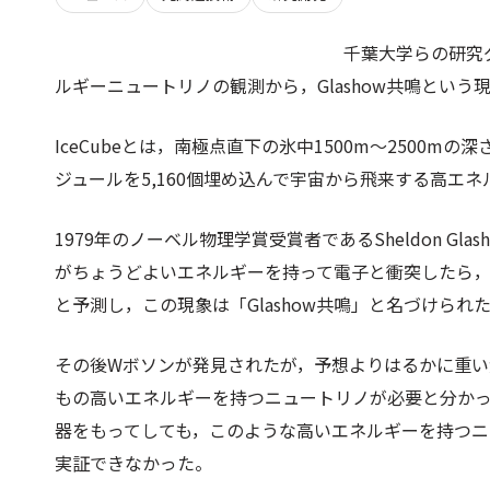
千葉大学らの研究グ
ルギーニュートリノの観測から，Glashow共鳴という
IceCubeとは，南極点直下の氷中1500m～2500
ジュールを5,160個埋め込んで宇宙から飛来する高エ
1979年のノーベル物理学賞受賞者であるSheldon G
がちょうどよいエネルギーを持って電子と衝突したら
と予測し，この現象は「Glashow共鳴」と名づけられ
その後Wボソンが発見されたが，予想よりはるかに重い質量
もの高いエネルギーを持つニュートリノが必要と分か
器をもってしても，このような高いエネルギーを持つニュ
実証できなかった。