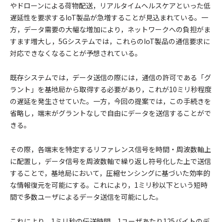
やドローンによる荷物配送，リアルタイムヘルスケアといった低
遅延性を要求するIoT製品が急増することが見込まれている。一
方，データ需要の大幅な増加により，ネットワークへの負担がま
すます増大し，5Gシステムでは，これらのIoT製品の通信要求に
対応できなくなることが予想されている。
既存システムでは，データ送信の際には，通信の許可である「グ
ラント」を基地局から取得する必要があり，これが10ミリ秒程度
の遅延を発生させていた。一方，今回の提案では，この手続きを
省略し，端末がグラントなしで自由にデータを送信することがで
きる。
その際，各端末を特定するリファレンス信号を時間・周波数軸上
に配置し，データ信号を周波数軸で繰り返し符号化した上で送信
することで，基地局において，圧縮センシングに基づいた効率的
な情報復元を可能にする。これにより，1ミリ秒以下という短時
間で多数ユーザによるデータ送信を可能にした。
これにより，1ミリ秒の伝送時間，1ユーザあたり125バイトのデ