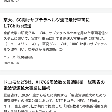
2026.07.07
京大、6G向けサブテラヘルツ波で走行車両に
1.7Gbit/s伝送
京都大学の研究グループは、サブテラヘルツ帯を用いた車両通信シ
ステムにおいて、実走行車両に対する高速大容量伝送に成功した
（ニュースリリース）。 研究グループは、100GHz帯のサブテラヘ
ルツ波を用い、交差点から約300mに…
ニュース
光関連技術
2026.07.06
ドコモなど5社、AIで6G周波数を最適制御 総務省の
電波資源拡大事業に採択
総務省は、2026年度から新たに実施する「電波資源拡大のための
研究開発」の提案公募において、NTTドコモ、NEC、1Finity、
NTT、富士通の5社が共同で提案した「周波数帯の横断的活用を実
現する移動通信ネットワークの…