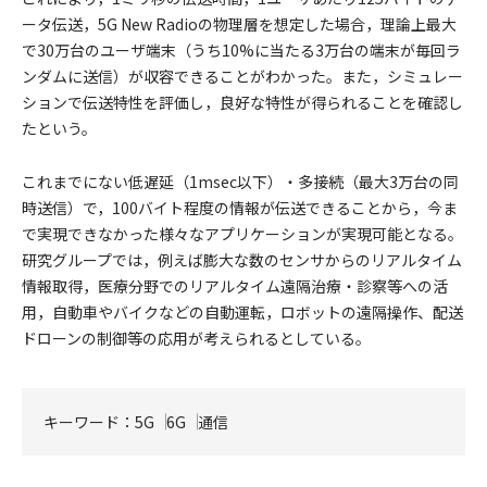
ータ伝送，5G New Radioの物理層を想定した場合，理論上最大
で30万台のユーザ端末（うち10%に当たる3万台の端末が毎回ラ
ンダムに送信）が収容できることがわかった。また，シミュレー
ションで伝送特性を評価し，良好な特性が得られることを確認し
たという。
これまでにない低遅延（1msec以下）・多接続（最大3万台の同
時送信）で，100バイト程度の情報が伝送できることから，今ま
で実現できなかった様々なアプリケーションが実現可能となる。
研究グループでは，例えば膨大な数のセンサからのリアルタイム
情報取得，医療分野でのリアルタイム遠隔治療・診察等への活
用，自動車やバイクなどの自動運転，ロボットの遠隔操作、配送
ドローンの制御等の応用が考えられるとしている。
キーワード：
5G
6G
通信