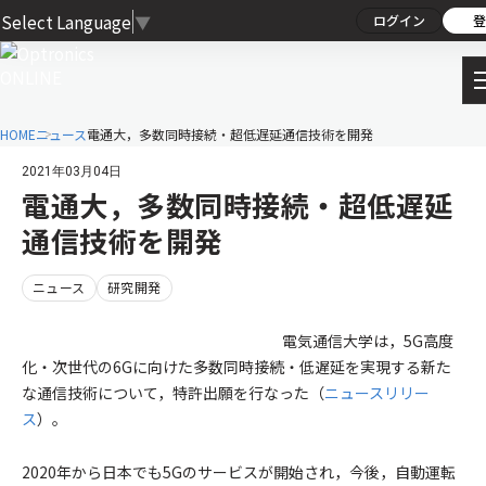
Select Language
▼
ログイン
登
HOME
ニュース
電通大，多数同時接続・超低遅延通信技術を開発
2021年03月04日
電通大，多数同時接続・超低遅延
通信技術を開発
ニュース
研究開発
電気通信大学は，5G高度
化・次世代の6Gに向けた多数同時接続・低遅延を実現する新た
な通信技術について，特許出願を行なった（
ニュースリリー
ス
）。
2020年から日本でも5Gのサービスが開始され，今後，自動運転