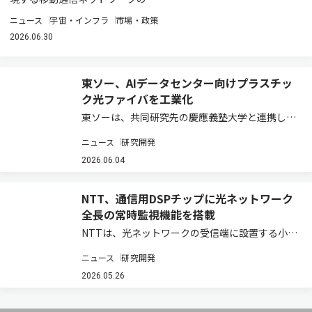
ニュース
宇宙・インフラ
市場・政策
2026.06.30
東ソー、AIデータセンター向けプラスチッ
ク光ファイバを工業化
東ソーは、共同研究先の慶應義塾大学と連携して
提案した「プラスチック光ファイバの大容量化・
ニュース
研究開発
高密度化技術に関する研究開発プロジェクト」
が、国立研究開発法人情報通信研究機構
2026.06.04
（NICT）の「革新的情報通信技術（Beyond
5G…
NTT、通信用DSPチップに光ネットワーク
全長の常時監視機能を搭載
NTTは、光ネットワークの受信端に設置する小型
光トランシーバだけで、通信しながら光ネットワ
ニュース
研究開発
ーク全長の状態を可視化する機能を、世界で初め
て通信用デジタル信号処理チップに搭載したと発
2026.05.26
表した。専用測定器を使わずに光ネットワーク…