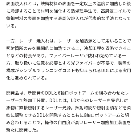
表面焼入れとは，鉄鋼材料の表面を一定以上の温度に加熱した後
に冷却することで材料を強化する熱処理手法で，高周波コイルで
鉄鋼材料の表面を加熱する高周波焼入れが代表的な手法となって
いる。
一方，レーザー焼入れは，レーザーを加熱源として用いることで
照射箇所のみを瞬間的に加熱できる上，冷却工程を省略できるこ
となどの特長があり，ファイバーレーザが使われ始めている一
方，取り扱いに注意を必要とする光ファイバーが不要で，装置の
構成がシンプルでランニングコストも抑えられるDDLによる実用
化も進められている。
開発品は，新開発のDDLと6軸ロボットアームを組み合わせたレ
ーザー加熱加工装置。DDLとは，LDからのレーザーを集光し対
象物に直接照射するレーザー光源。照射時間や照射面積などを柔
軟に調整できるDDLを開発するとともに6軸ロボットアームと組
み合わせることで，操作の自由度が高いレーザー加熱加工装置を
新たに開発した。