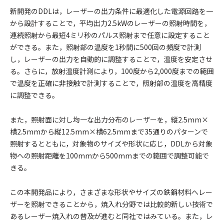
新開発のDDLは，レーザーの出力条件に最適化した電源回路を一
から設計することで，平均出力2.5kWのレーザーの照射時間を，
連続照射から最短4ミリ秒のパルス照射まで任意に設定すること
ができる。また，照射部の温度を1秒間に500回の頻度で計測
し，レーザーの出力を自動的に調整することで，温度を安定させ
る。さらに，放射温度計測により，100度から2,000度までの範囲
で温度を正確に非接触で計測することで，照射部の温度を高精度
に調整できる。
また，照射面に対し均一な出力分布のレーザーを，縦2.5mm×
横2.5mmから縦12.5mm×横62.5mmまで35通りのパターンで
照射するとともに，対象物のサイズや形状に応じ，DDLから対象
物への照射距離を100mmから500mmまでの範囲で調整可能で
きる。
この本開発品により，さまざまな形状やサイズの鉄鋼材料へレー
ザーを照射できることから，焼入れ分野では比較的新しい技術で
あるレーザー焼入れの普及が進むと同社ではみている。また，レ