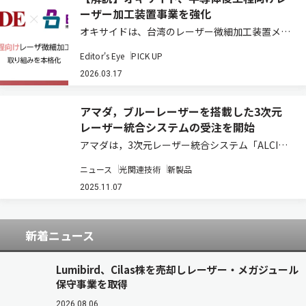
ーザー加工装置事業を強化
オキサイドは、台湾のレーザー微細加工装置メー
カーBoliteと業務提携に関する基本合意を締結
Editor's Eye
PICK UP
し、半導体後工程向けレーザー加工装置事業の強
化に乗り出す。これまで同社は深紫外レーザーな
2026.03.17
どの光源技術を活かし、主に半導体前工程の…
アマダ，ブルーレーザーを搭載した3次元
レーザー統合システムの受注を開始
アマダは，3次元レーザー統合システム「ALCIS-
1008e」のブルーレーザー発振器・スキャナーヘ
ニュース
光関連技術
新製品
ッド仕様の正式受注を開始した（ニュースリリー
ス）。
2025.11.07
「ALCIS（AdvancedLaserCubeIntegratedS…
新着ニュース
Lumibird、Cilas株を売却しレーザー・メガジュール
保守事業を取得
2026.08.06