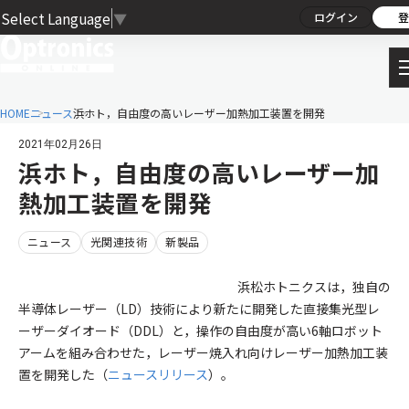
Select Language
▼
ログイン
登
HOME
ニュース
浜ホト，自由度の高いレーザー加熱加工装置を開発
2021年02月26日
浜ホト，自由度の高いレーザー加
熱加工装置を開発
ニュース
光関連技術
新製品
浜松ホトニクスは，独自の
半導体レーザー（LD）技術により新たに開発した直接集光型レ
ーザーダイオード（DDL）と，操作の自由度が高い6軸ロボット
アームを組み合わせた，レーザー焼入れ向けレーザー加熱加工装
置を開発した（
ニュースリリース
）。