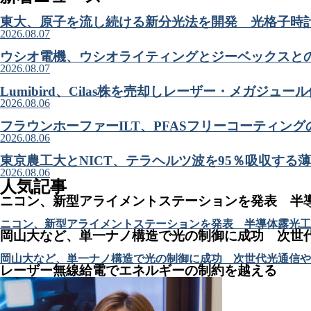
東大、原子を流し続ける新分光法を開発 光格子時
2026.08.07
ウシオ電機、ウシオライティングとジーベックスと
2026.08.07
Lumibird、Cilas株を売却しレーザー・メガジュ
2026.08.06
フラウンホーファーILT、PFASフリーコーティン
2026.08.06
東京農工大とNICT、テラヘルツ波を95％吸収する
2026.08.06
人気記事
ニコン、新型アライメントステーションを発表 半
ニコン、新型アライメントステーションを発表 半導体露光工
岡山大など、単一ナノ構造で光の制御に成功 次世
岡山大など、単一ナノ構造で光の制御に成功 次世代光通信や
レーザー無線給電でエネルギーの制約を越える