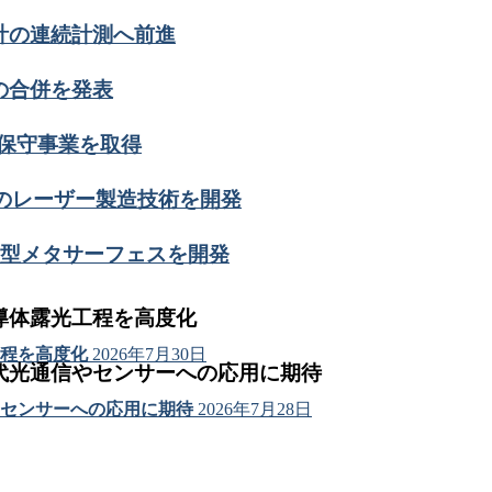
計の連続計測へ前進
の合併を発表
ール保守事業を取得
グのレーザー製造技術を開発
薄型メタサーフェスを開発
導体露光工程を高度化
程を高度化
2026年7月30日
代光通信やセンサーへの応用に期待
センサーへの応用に期待
2026年7月28日