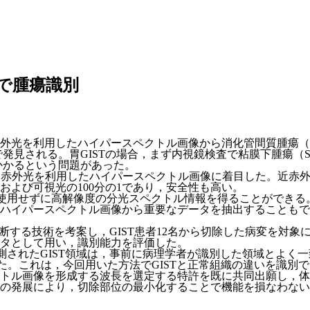
で腫瘍識別
外光を利用したハイパースペクトル画像から消化管間質腫瘍（G
で発見される。胃GISTの場合，まず内視鏡検査で粘膜下腫瘍（
かかるという問題があった。
近赤外光を利用したハイパースペクトル画像に着目した。近赤
よび可視光の100分の1であり，安全性も高い。
を使用せずに高解像度の分光スペクトル情報を得ることができる
ハイパースペクトル画像から重要なデータを抽出することもでき
を診断する技術を考案し，GIST患者12名から切除した病変を
タとして用い，識別能力を評価した。
測されたGIST領域は，事前に病理学者が識別した領域とよく
値を示した。これは，今回用いた方法でGISTと正常組織の違いを識
トル画像を形成する波長を選定する特許を既に共同出願し，体
の発展により，切除部位の最小化することで機能を損なわない