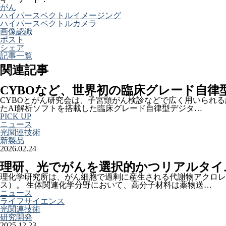
がん
ハイパースペクトルイメージング
ハイパースペクトルカメラ
画像認識
ポスト
シェア
記事一覧
関連記事
CYBOなど、世界初の臨床グレード自
CYBOとがん研究会は、子宮頸がん検診などで広く用いられ
たAI解析ソフトを搭載した臨床グレード自律型デジタ…
PICK UP
ニュース
光関連技術
新製品
2026.02.24
理研、光でがんを選択的かつリアルタイ
理化学研究所は、がん細胞で過剰に産生される代謝物アクロレ
ス）。 生体関連化学分野において、高分子材料は薬物送…
ニュース
ライフサイエンス
光関連技術
研究開発
2025.12.23