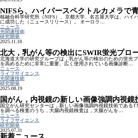
NIFSら、ハイパースペクトルカメラで
核融合科学研究所（NIFS）、京都大学、名古屋大学は、ハイ
に成功した（ニュースリリース）。 オーロラ…
ニュース
光関連技術
研究開発
2025.11.18
北大，乳がん等の検出にSWIR蛍光プロ
北海道大学の研究グループは，乳がん等の検出のための蛍光プ
を高めるために非常に重要。広く使用されている画像診断…
ニュース
ライフサイエンス
光関連技術
研究開発
2025.08.19
国がん，内視鏡の新しい画像強調内視鏡
国立がん研究センターは，新しい画像強調内視鏡技術であるT
を調べる検査のうち，大腸内視鏡検査は，大腸がんを…
ニュース
ライフサイエンス
研究開発
2025.07.31
新着ニュース