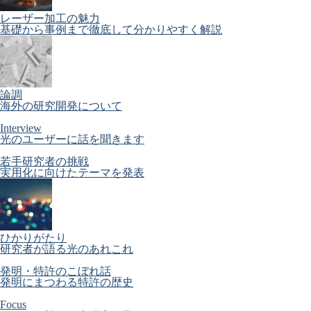
レーザー加工の魅力
基礎から事例まで徹底して分かりやすく解説
論調
海外の研究開発について
Interview
光のユーザーに話を聞きます
若手研究者の挑戦
実用化に向けたテーマを発表
ひかりがたり
研究者が語る光のあれこれ
発明・特許のこぼれ話
発明にまつわる特許の歴史
Focus