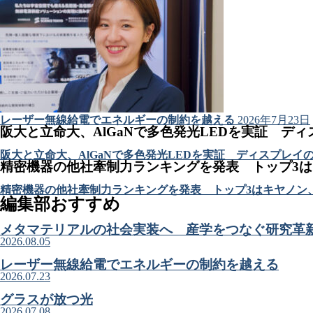
レーザー無線給電でエネルギーの制約を越える
2026年7月23日
阪大と立命大、AlGaNで多色発光LEDを実証 デ
阪大と立命大、AlGaNで多色発光LEDを実証 ディスプレイ
精密機器の他社牽制力ランキングを発表 トップ3
精密機器の他社牽制力ランキングを発表 トップ3はキヤノン
編集部おすすめ
メタマテリアルの社会実装へ 産学をつなぐ研究革
2026.08.05
レーザー無線給電でエネルギーの制約を越える
2026.07.23
グラスが放つ光
2026.07.08