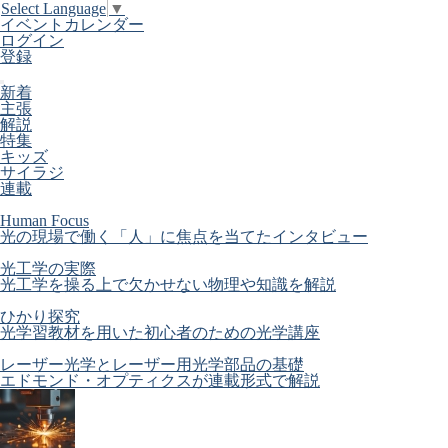
Select Language
▼
イベントカレンダー
ログイン
登録
新着
主張
解説
特集
キッズ
サイラジ
連載
Human Focus
光の現場で働く「人」に焦点を当てたインタビュー
光工学の実際
光工学を操る上で欠かせない物理や知識を解説
ひかり探究
光学習教材を用いた初心者のための光学講座
レーザー光学とレーザー用光学部品の基礎
エドモンド・オプティクスが連載形式で解説