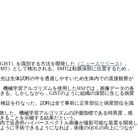
IST）を識別する方法を開発した（
ニュースリリース
）。
SMT）として検出される。SMTは粘膜深部に位置するため，
外光は生体試料の中を透過しやすいため生体内での直接観察が
。機械学習アルゴリズムを使用したHSIでは，画像データの各
る。しかしながら，GISTのように組織の深部に生じる病変
対象に検証を行なった。試料は全て事前に正常部位と病変部位を識
一致した。機械学習アルゴリズムの評価指標である特異度，感
別できることを示唆する結果だという。
内で近赤外ハイパースペクトル画像が撮影可能な装置を開発し
ように手術できるようになれば，術後のQOLの向上につなが