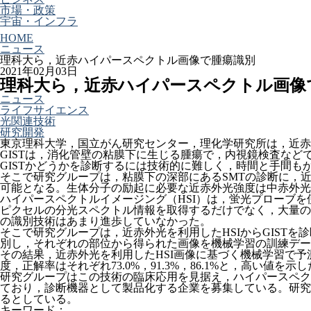
市場・政策
宇宙・インフラ
HOME
ニュース
理科大ら，近赤ハイパースペクトル画像で腫瘍識別
2021年02月03日
理科大ら，近赤ハイパースペクトル画像
ニュース
ライフサイエンス
光関連技術
研究開発
東京理科大学，国立がん研究センター，理化学研究所は，近赤
GISTは，消化管壁の粘膜下に生じる腫瘍で，内視鏡検査など
GISTかどうかを診断するには技術的に難しく，時間と手間も
そこで研究グループは，粘膜下の深部にあるSMTの診断に，
可能となる。生体分子の励起に必要な近赤外光強度は中赤外光お
ハイパースペクトルイメージング（HSI）は，蛍光プローブ
ピクセルの分光スペクトル情報を取得するだけでなく，大量の
の識別技術はあまり進歩していなかった。
そこで研究グループは，近赤外光を利用したHSIからGIST
別し，それぞれの部位から得られた画像を機械学習の訓練デー
その結果，近赤外光を利用したHSI画像に基づく機械学習で予
度，正解率はそれぞれ73.0%，91.3%，86.1%と，高い
研究グループはこの技術の臨床応用を見据え，ハイパースペク
ており，診断機器として製品化する企業を募集している。研究
るとしている。
キーワード：