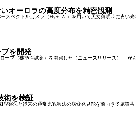
青いオーロラの高度分布を精密観測
パースペクトルカメラ（HySCAI）を用いて天文薄明時に青い
ーブを開発
ローブ（機能性試薬）を開発した（ニュースリリース）。 が
技術を検証
XI観察法と従来の通常光観察法の病変発見能を前向き多施設共