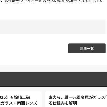
ス，高性能光ファイバーの合成への応用が期待されるとしてい
記事一覧
o2025】五鈴精工硝
東大ら，単一元素金属がガラス
散ガラス・両面レンズ
る仕組みを解明