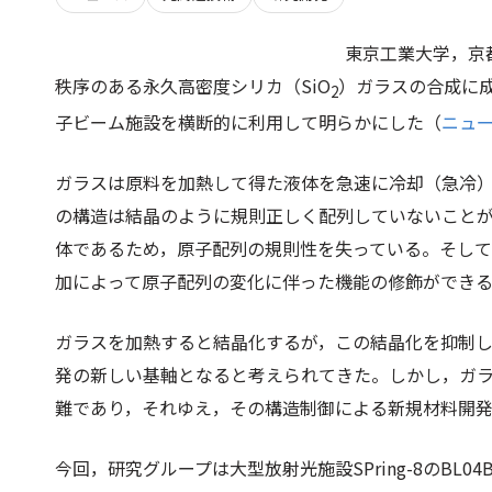
東京工業大学，京
秩序のある永久高密度シリカ（SiO
）ガラスの合成に成
2
子ビーム施設を横断的に利用して明らかにした（
ニュ
ガラスは原料を加熱して得た液体を急速に冷却（急冷
の構造は結晶のように規則正しく配列していないこと
体であるため，原子配列の規則性を失っている。そし
加によって原子配列の変化に伴った機能の修飾ができ
ガラスを加熱すると結晶化するが，この結晶化を抑制
発の新しい基軸となると考えられてきた。しかし，ガ
難であり，それゆえ，その構造制御による新規材料開
今回，研究グループは大型放射光施設SPring-8のB