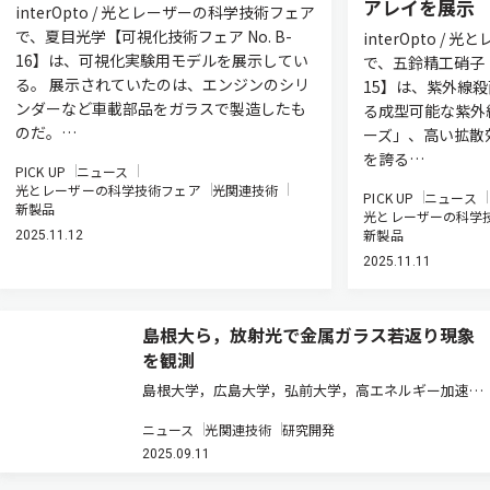
アレイを展示
interOpto / 光とレーザーの科学技術フェア
で、夏目光学【可視化技術フェア No. B-
interOpto 
16】は、可視化実験用モデルを展示してい
で、五鈴精工硝子【紫
る。 展示されていたのは、エンジンのシリ
15】は、紫外線
ンダーなど車載部品をガラスで製造したも
る成型可能な紫外
のだ。…
ーズ」、高い拡散
を誇る…
PICK UP
ニュース
光とレーザーの科学技術フェア
光関連技術
PICK UP
ニュース
新製品
光とレーザーの科学
新製品
2025.11.12
2025.11.11
島根大ら，放射光で金属ガラス若返り現象
を観測
島根大学，広島大学，弘前大学，高エネルギー加速器
研究機構，東北大学は，金属ガラスに液体窒素温度と
ニュース
光関連技術
研究開発
室温の間を繰り返して上下させる「極低温若返り効
2025.09.11
果」を起こすことで電子状態が変化することを，放射
光を用いた実験で明らかにした（…