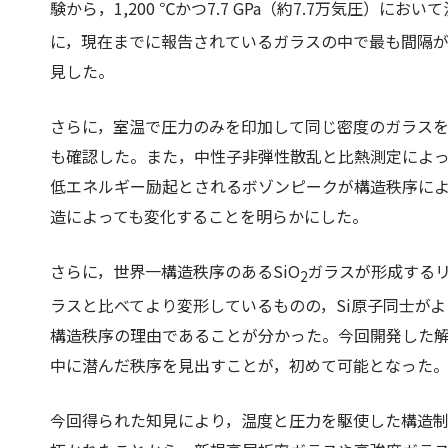
験から，1,200 ℃かつ7.7 GPa（約7.7万気圧）に
に，現在までに報告されているガラスの中で最も間隔
見した。
さらに，室温で圧力のみを印加して同じ密度のガラス
も確認した。また，中性子非弾性散乱と比熱測定によっ
低エネルギー励起とされるボゾンピークが構造秩序に
造によっても変化することを明らかにした。
さらに，世界一構造秩序のあるSiO
ガラスが形成するリ
2
ラスと比べてより変形しているものの，Si原子同士が
構造秩序の理由であることが分かった。今回開発した
中に潜んだ秩序を見出すことが，初めて可能となった
今回得られた知見により，温度と圧力を駆使した構造