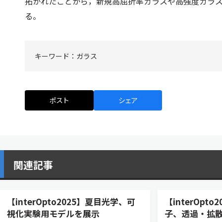
拓かれたことから，新規高屈折率ガラスや高強度ガラ
る。
キーワード：
ガラス
ポスト
シェア
関連記事
【interOpto2025】夏目光学、可
【interOpt
視化実験用モデルを展示
子、透過・拡