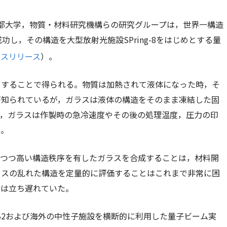
都大学，物質・材料研究機構らの研究グループは，世界一構造
功し，その構造を大型放射光施設SPring-8をはじめとする量
ースリリース
）。
）することで得られる。物質は加熱されて液体になった時，そ
が知られているが，ガラスは液体の構造をそのまま凍結した固
て，ガラスは作製時の急冷速度やその後の処理温度，圧力の印
る。
しつつ高い構造秩序を有したガラスを合成することは，材料開
ラスの乱れた構造を定量的に評価することはこれまで非常に困
発は立ち遅れていた。
L04B2および海外の中性子施設を横断的に利用した量子ビーム実