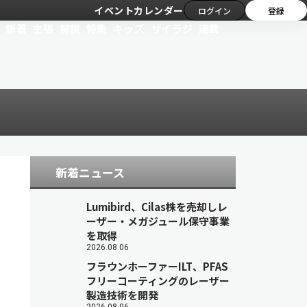
イベントカレンダー
ログイン
登録
新着
主張
解説
特集
キッズ
サイラジ
連載
新着ニュース
Lumibird、Cilas株を売却しレ
ーザー・メガジュール保守事業
を取得
2026.08.06
フラウンホーファーILT、PFAS
フリーコーティングのレーザー
製造技術を開発