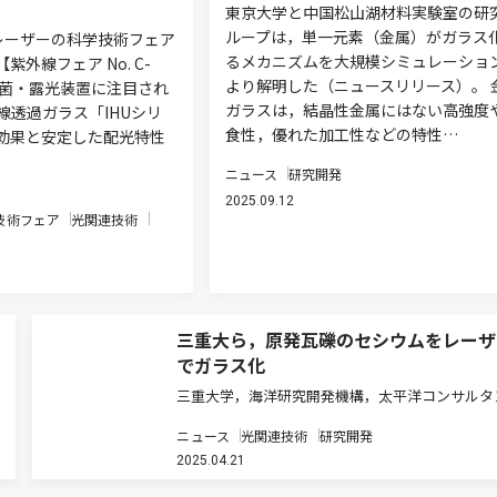
東京大学と中国松山湖材料実験室の研
ループは，単一元素（金属）がガラス
/ 光とレーザーの科学技術フェア
るメカニズムを大規模シミュレーショ
外線フェア No. C-
より解明した（ニュースリリース）。 
殺菌・露光装置に注目され
ガラスは，結晶性金属にはない高強度
線透過ガラス「IHUシリ
食性，優れた加工性などの特性…
効果と安定した配光特性
ニュース
研究開発
2025.09.12
技術フェア
光関連技術
三重大ら，原発瓦礫のセシウムをレーザ
でガラス化
三重大学，海洋研究開発機構，太平洋コンサルタ
ト，帝塚山大学，東電設計は，レーザーを援用し
ニュース
光関連技術
研究開発
の場固定化により，コンクリート中にセシウム （
2025.04.21
を閉じ込めてガラス体を形成することに成功した
ュースリリース）。 福島第…