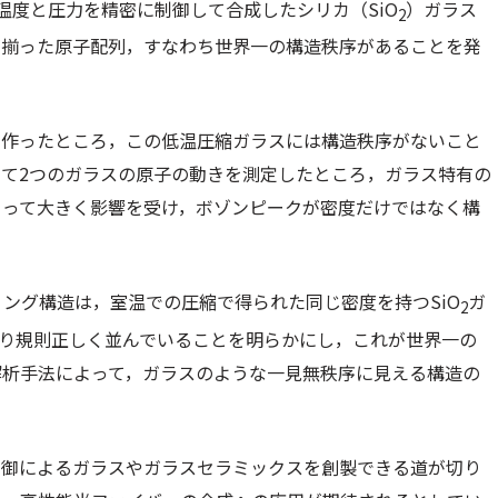
おいて温度と圧力を精密に制御して合成したシリカ（SiO
）ガラス
2
が揃った原子配列，すなわち世界一の構造秩序があることを発
を作ったところ，この低温圧縮ガラスには構造秩序がないこと
て2つのガラスの原子の動きを測定したところ，ガラス特有の
よって大きく影響を受け，ボゾンピークが密度だけではなく構
ング構造は，室温での圧縮で得られた同じ密度を持つSiO
ガ
2
より規則正しく並んでいることを明らかにし，これが世界一の
解析手法によって，ガラスのような一見無秩序に見える構造の
。
制御によるガラスやガラスセラミックスを創製できる道が切り