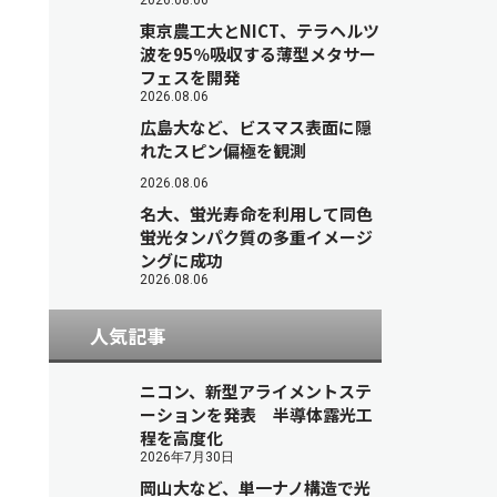
2026.08.06
東京農工大とNICT、テラヘルツ
波を95％吸収する薄型メタサー
フェスを開発
2026.08.06
広島大など、ビスマス表面に隠
れたスピン偏極を観測
2026.08.06
名大、蛍光寿命を利用して同色
蛍光タンパク質の多重イメージ
ングに成功
2026.08.06
人気記事
ニコン、新型アライメントステ
ーションを発表 半導体露光工
程を高度化
2026年7月30日
岡山大など、単一ナノ構造で光