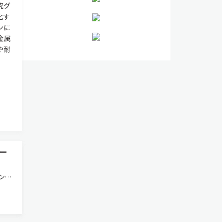
究グ
化す
ンに
金属
や耐
ー
ン
たそ
Cs）
（ニ