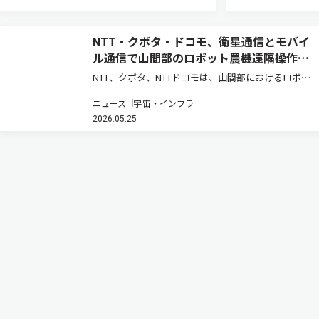
NTT・クボタ・ドコモ、衛星通信とモバイ
ル通信で山間部のロボット農機遠隔操作を
実証
NTT、クボタ、NTTドコモは、山間部におけるロボッ
ト農機の遠隔操作・遠隔監視時の通信安定化と映像伝
ニュース
宇宙・インフラ
送の継続性を実現する共同実証実験を実施し、モバイ
2026.05.25
ル通信と衛星通信を組み合わせた通信制御、および映
像制御技術の有効性を確認…