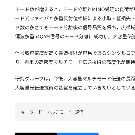
モード数が増えると，モード分離とMIMO処理の負荷が
ード光ファイバと多重反射位相板による小型・低損失・
ド数の多さでもモード分離後の信号品質を保ち，広帯域に
偏波多重64QAM信号のモード分離に成功し，大容量伝
信号収容密度が高く製造技術が容易であるシングルコ
り，将来の高密度マルチモード伝送技術の高度化が期
研究グループは，今後，大容量マルチモード伝送の長
大容量光伝送技術の基盤を確立していきたいとしてい
キーワード：
マルチモード
通信