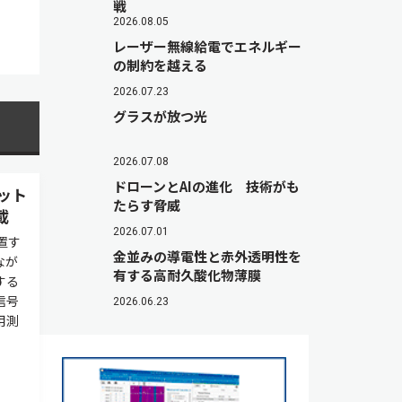
戦
2026.08.05
レーザー無線給電でエネルギー
の制約を越える
2026.07.23
グラスが放つ光
2026.07.08
ドローンとAIの進化 技術がも
ット
たらす脅威
載
2026.07.01
置す
金並みの導電性と赤外透明性を
なが
有する高耐久酸化物薄膜
する
信号
2026.06.23
用測