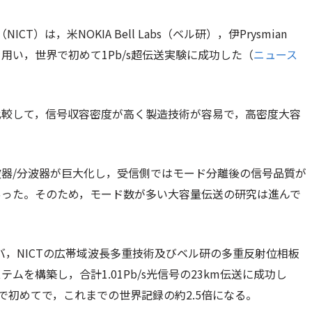
CT）は，米NOKIA Bell Labs（ベル研），伊Prysmian
を用い，世界で初めて1Pb/s超伝送実験に成功した（
ニュース
比較して，信号収容密度が高く製造技術が容易で，高密度大容
器/分波器が巨大化し，受信側ではモード分離後の信号品質が
あった。そのため，モード数が多い大容量伝送の研究は進んで
ァイバ，NICTの広帯域波長多重技術及びベル研の多重反射位相板
テムを構築し，合計1.01Pb/s光信号の23km伝送に成功し
界で初めてで，これまでの世界記録の約2.5倍になる。