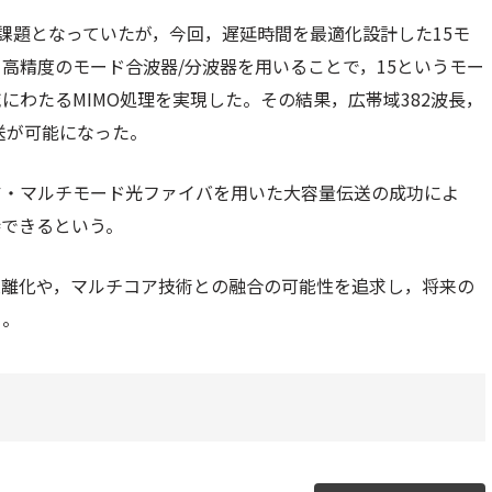
課題となっていたが，今回，遅延時間を最適化設計した15モ
高精度のモード合波器/分波器を用いることで，15というモー
わたるMIMO処理を実現した。その結果，広帯域382波長，
送が可能になった。
ア・マルチモード光ファイバを用いた大容量伝送の成功によ
待できるという。
距離化や，マルチコア技術との融合の可能性を追求し，将来の
る。