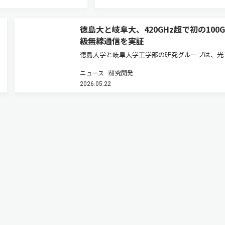
徳島大と岐阜大、420GHz超で初の100Gb
級無線通信を実証
徳島大学と岐阜大学工学部の研究グループは、光
イバー接続マイクロ光コムを用いたテラヘルツ波
ニュース
研究開発
と多値変調技術を組み合わせたマイクロ光コム駆
2026.05.22
テラヘルツ通信システムを開発した（ニュースリ
ス）。 次世代移動通信システ…