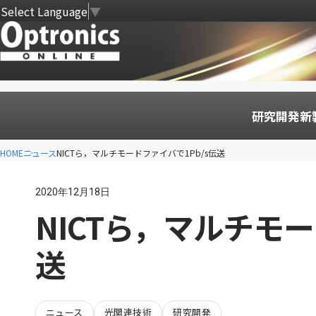
Select Language
▼
研究開発
新
HOME
ニュース
NICTら，マルチモードファイバで1Pb/s伝送
2020年12月18日
NICTら，マルチモー
送
ニュース
光関連技術
研究開発