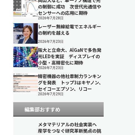
岡山大など、単一ナノ構造で光
の制御に成功 次世代光通信や
センサーへの応用に期待
2026年7月28日
レーザー無線給電でエネルギー
の制約を越える
2026年7月23日
阪大と立命大、AlGaNで多色発
光LEDを実証 ディスプレイの
小型・高精密化に期待
2026年7月23日
精密機器の他社牽制力ランキン
グを発表 トップ3はキヤノン、
セイコーエプソン、リコー
2026年7月29日
編集部おすすめ
メタマテリアルの社会実装へ
産学をつなぐ研究革新拠点の挑