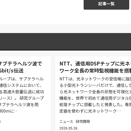
記事一覧
サブテラヘルツ波で
NTT、通信用DSPチップに光ネ
bit/s伝送
ワーク全長の常時監視機能を搭
ループは、サブテラヘル
NTTは、光ネットワークの受信端に設
通信システムにおいて、
る小型光トランシーバだけで、通信し
る高速大容量伝送に成功
ら光ネットワーク全長の状態を可視化
リース）。 研究グループ
機能を、世界で初めて通信用デジタル
のサブテラヘルツ波を用
処理チップに搭載したと発表した。専
00mに…
定器を使わずに光ネットワーク…
術
ニュース
研究開発
2026.05.26