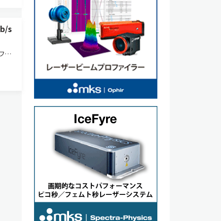
/s
ファ
生成
動型
リー