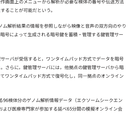
操作画面上のメニューから解析が必要な検体の番号や伝送方法
送することが可能だという。
ノム解析結果の情報を参照しながら映像と音声の双方向のやり
子暗号によって生成される暗号鍵を蓄積・管理する鍵管理サー
理サーバが受信すると，ワンタイムパッド方式でデータを暗号
た。さらに，鍵管理サーバには，他拠点の鍵管理サーバから暗
いてワンタイムパッド方式で復号化し，同一拠点のオンライン
る96検体分のゲノム解析情報データ（エクソームシークエン
および医療専門家が参加する延べ65分間の模擬オンライン会