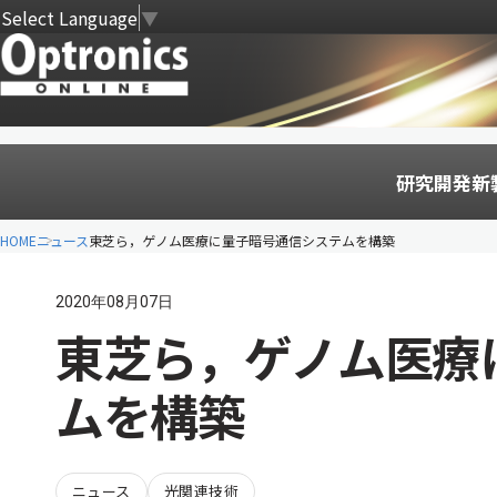
Select Language
▼
研究開発
新
HOME
ニュース
東芝ら，ゲノム医療に量子暗号通信システムを構築
2020年08月07日
東芝ら，ゲノム医療
ムを構築
ニュース
光関連技術