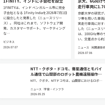
1FINITY、インドに子会社を設立
京大、6G向け
走行車両に1.7G
1FINITYは、インド ベンガルール市に完全
子会社となる 1Finity Indiaを2026年7月1日
京都大学の研究グ
に設立したと発表した（ニュースリリー
ツ帯を用いた車両
ス）。 同社はこれまで、ソフトウェア開
実走行車両に対す
発、カスタマーサポート、マーケティング
した（ニュースリ
な…
は、100GHz帯
い、交差点から約3
ビジネス
ニュース
光関連技
2026.07.07
2026.07.06
NTT・クボタ・ドコモ、衛星通信とモバイ
ル通信で山間部のロボット農機遠隔操作を
実証
NTT、クボタ、NTTドコモは、山間部におけるロボッ
ト農機の遠隔操作・遠隔監視時の通信安定化と映像伝
ニュース
宇宙・インフラ
送の継続性を実現する共同実証実験を実施し、モバイ
2026.05.25
ル通信と衛星通信を組み合わせた通信制御、および映
像制御技術の有効性を確認…