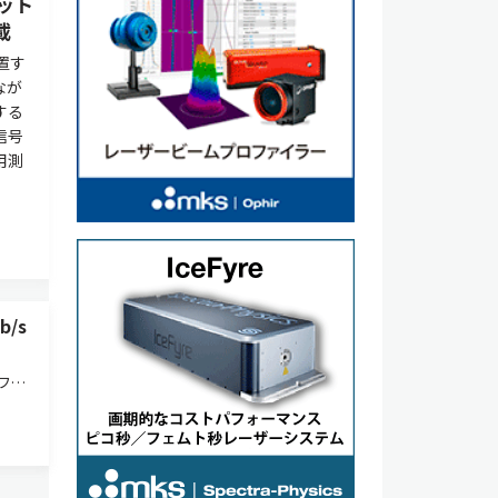
ット
載
置す
なが
する
信号
用測
/s
ファ
生成
動型
リー