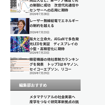
岡山大など、単一ナノ構造で光
の制御に成功 次世代光通信や
センサーへの応用に期待
2026年7月28日
レーザー無線給電でエネルギー
の制約を越える
2026年7月23日
阪大と立命大、AlGaNで多色発
光LEDを実証 ディスプレイの
小型・高精密化に期待
2026年7月23日
精密機器の他社牽制力ランキン
グを発表 トップ3はキヤノン、
セイコーエプソン、リコー
2026年7月29日
編集部おすすめ
メタマテリアルの社会実装へ
産学をつなぐ研究革新拠点の挑