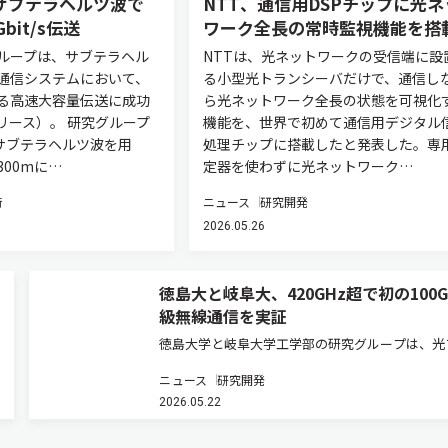
サブテラヘルツ波で
NTT、通信用DSPチップに光ネ
bit/s伝送
ワーク全長の常時監視機能を搭
ループは、サブテラヘル
NTTは、光ネットワークの受信端に設
通信システムにおいて、
る小型光トランシーバだけで、通信し
る高速大容量伝送に成功
ら光ネットワーク全長の状態を可視化
リース）。 研究グループ
機能を、世界で初めて通信用デジタル
のサブテラヘルツ波を用
処理チップに搭載したと発表した。専
00mに…
定器を使わずに光ネットワーク…
術
ニュース
研究開発
2026.05.26
徳島大と岐阜大、420GHz超で初の100Gb
級無線通信を実証
徳島大学と岐阜大学工学部の研究グループは、光
イバー接続マイクロ光コムを用いたテラヘルツ波
ニュース
研究開発
と多値変調技術を組み合わせたマイクロ光コム駆
2026.05.22
テラヘルツ通信システムを開発した（ニュースリ
ス）。 次世代移動通信システ…