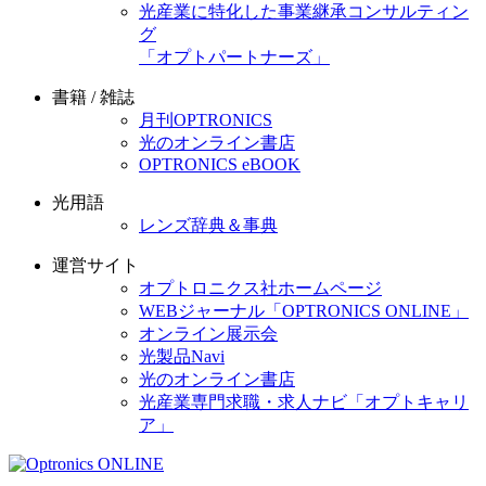
光産業に特化した事業継承コンサルティン
グ
「オプトパートナーズ」
書籍 / 雑誌
月刊OPTRONICS
光のオンライン書店
OPTRONICS eBOOK
光用語
レンズ辞典＆事典
運営サイト
オプトロニクス社ホームページ
WEBジャーナル「OPTRONICS ONLINE」
オンライン展示会
光製品Navi
光のオンライン書店
光産業専門求職・求人ナビ「オプトキャリ
ア」