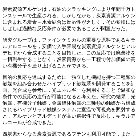
炭素資源アルケンは，石油のクラッキングにより年間千万ト
ンスケールで生産される。しかしながら，炭素資源アルケン
に含まれる炭素－水素結合は反応性が乏しく，その変換には
しばしば過酷な反応条件が必要であることが問題だった。
研究グループは，ファインケミカルの重要な原料であるキラ
ルアルコールを，安価で入手容易な炭素資源アルケンとアル
デヒドから合成することを目指した。この反応では廃棄物を
一切副生することなく，炭素資源から一工程で付加価値の高
い有機分子を造り上げることができる。
目的の反応を達成するために，独立した機能を持つ三種類の
触媒を組み合わせたハイブリッド触媒系を開発することを計
画。光合成を参考に，光エネルギーを利用することで温和な
条件での反応の進行が可能になると考えた。研究の結果，光
触媒，有機分子触媒，金属錯体触媒の三種類の触媒から構成
されるハイブリッド触媒システムに室温で可視光を照射する
と，アルケンとアルデヒドが高い選択性で反応し，キラルア
ルコールが合成できた。
四炭素からなる炭素資源であるブテンも利用可能で，また，