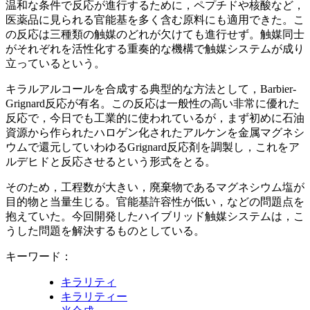
温和な条件で反応が進行するために，ペプチドや核酸など，
医薬品に見られる官能基を多く含む原料にも適用できた。こ
の反応は三種類の触媒のどれが欠けても進行せず。触媒同士
がそれぞれを活性化する重奏的な機構で触媒システムが成り
立っているという。
キラルアルコールを合成する典型的な方法として，Barbier-
Grignard反応が有名。この反応は一般性の高い非常に優れた
反応で，今日でも工業的に使われているが，まず初めに石油
資源から作られたハロゲン化されたアルケンを金属マグネシ
ウムで還元していわゆるGrignard反応剤を調製し，これをア
ルデヒドと反応させるという形式をとる。
そのため，工程数が大きい，廃棄物であるマグネシウム塩が
目的物と当量生じる。官能基許容性が低い，などの問題点を
抱えていた。今回開発したハイブリッド触媒システムは，こ
うした問題を解決するものとしている。
キーワード：
キラリティ
キラリティー