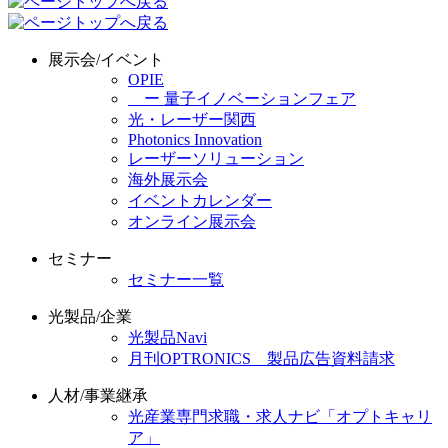
展示会/イベント
OPIE
ー 量子イノベーションフェア
光・レーザー関西
Photonics Innovation
レーザーソリューション
海外展示会
イベントカレンダー
オンライン展示会
セミナー
セミナー一覧
光製品/企業
光製品Navi
月刊OPTRONICS 製品広告資料請求
人材/事業継承
光産業専門求職・求人ナビ「オプトキャリ
ア」