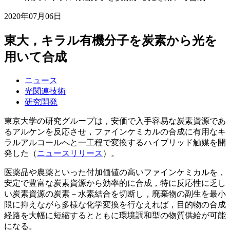
2020年07月06日
東大，キラル有機分子を炭素から光を
用いて合成
ニュース
光関連技術
研究開発
東京大学の研究グループは，安価で入手容易な炭素資源であ
るアルケンを反応させ，ファインケミカルの合成に有用なキ
ラルアルコールへと一工程で変換するハイブリッド触媒を開
発した（
ニュースリリース
）。
医薬品や農薬といった付加価値の高いファインケミカルを，
安定で豊富な炭素資源から効率的に合成，特に反応性に乏し
い炭素資源の炭素－水素結合を切断し，廃棄物の副生を最小
限に抑えながら多様な化学変換を行なえれば，目的物の合成
経路を大幅に短縮するとともに環境調和型の物質供給が可能
になる。