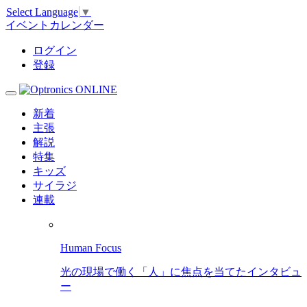
Select Language
▼
イベントカレンダー
ログイン
登録
新着
主張
解説
特集
キッズ
サイラジ
連載
Human Focus
光の現場で働く「人」に焦点を当てたインタビュ
ー