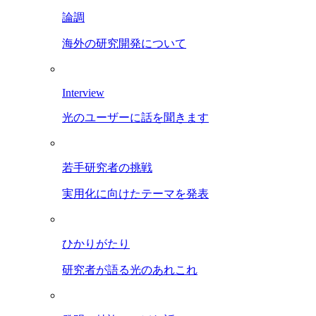
論調
海外の研究開発について
Interview
光のユーザーに話を聞きます
若手研究者の挑戦
実用化に向けたテーマを発表
ひかりがたり
研究者が語る光のあれこれ