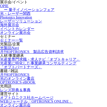
展示会/イベント
OPIE
ー 量子イノベーションフェア
光・レーザー関西
Photonics Innovation
レーザーソリューション
海外展示会
イベントカレンダー
オンライン展示会
セミナー
セミナー一覧
光製品/企業
光製品Navi
月刊OPTRONICS 製品広告資料請求
人材/事業継承
光産業専門求職・求人ナビ「オプトキャリア」
光産業に特化した事業継承コンサルティング
「オプトパートナーズ」
書籍 / 雑誌
月刊OPTRONICS
光のオンライン書店
OPTRONICS eBOOK
光用語
レンズ辞典＆事典
運営サイト
オプトロニクス社ホームページ
WEBジャーナル「OPTRONICS ONLINE」
オンライン展示会