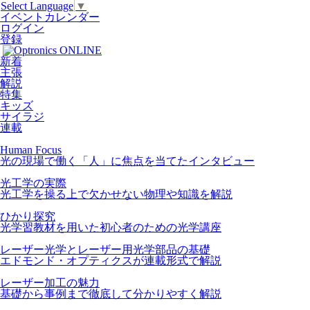
Select Language
▼
イベントカレンダー
ログイン
登録
新着
主張
解説
特集
キッズ
サイラジ
連載
Human Focus
光の現場で働く「人」に焦点を当てたインタビュー
光工学の実際
光工学を操る上で欠かせない物理や知識を解説
ひかり探究
光学習教材を用いた初心者のための光学講座
レーザー光学とレーザー用光学部品の基礎
エドモンド・オプティクスが連載形式で解説
レーザー加工の魅力
基礎から事例まで徹底して分かりやすく解説