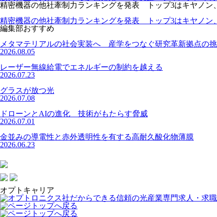
精密機器の他社牽制力ランキングを発表 トップ3はキヤノン
精密機器の他社牽制力ランキングを発表 トップ3はキヤノン
編集部おすすめ
メタマテリアルの社会実装へ 産学をつなぐ研究革新拠点の挑
2026.08.05
レーザー無線給電でエネルギーの制約を越える
2026.07.23
グラスが放つ光
2026.07.08
ドローンとAIの進化 技術がもたらす脅威
2026.07.01
金並みの導電性と赤外透明性を有する高耐久酸化物薄膜
2026.06.23
オプトキャリア