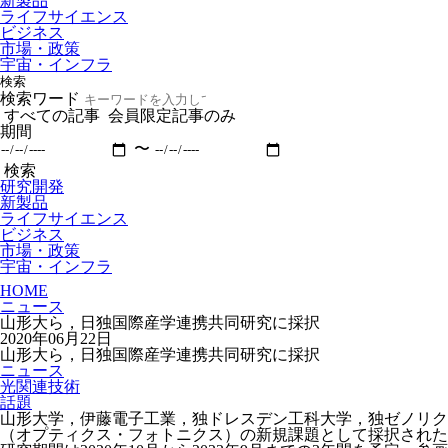
新製品
ライフサイエンス
ビジネス
市場・政策
宇宙・インフラ
検索
検索ワード
すべての記事
会員限定記事のみ
期間
〜
検索
研究開発
新製品
ライフサイエンス
ビジネス
市場・政策
宇宙・インフラ
HOME
ニュース
山形大ら，日独国際産学連携共同研究に採択
2020年06月22日
山形大ら，日独国際産学連携共同研究に採択
ニュース
光関連技術
話題
山形大学，伊藤電子工業，独ドレスデン工科大学，独ゼノリクス
（オプティクス・フォトニクス）の新規課題として採択された