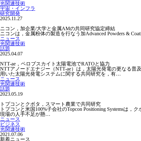
光関連技術
宇宙・インフラ
研究開発
2025.11.27
ニコン，加企業/大学と金属AMの共同研究協定締結
ニコンは，金属粉体の製造を行なう加Advanced Powders & 
ニュース
光関連技術
話題
2025.04.07
NTT-ae，ペロブスカイト太陽電池でRATOと協力
NTTアノードエナジー（NTT-ae）は，太陽光発電の更な
用いた太陽光発電システムに関する共同研究を，有…
ニュース
光関連技術
話題
2023.05.19
トプコンとクボタ，スマート農業で共同研究
トプコンと米国100%子会社のTopcon Positioning
現場の人手不足が懸…
ニュース
ビジネス
光関連技術
2021.07.06
新着ニュース