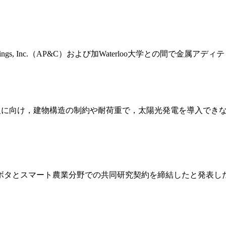
Coatings, Inc.（AP&C）および加Waterloo大学との間
る普及に向け，建物構造の制約や耐荷重で，太陽光発電を導入で
 Systemsは，クボタとスマート農業分野での共同研究契約を締結し