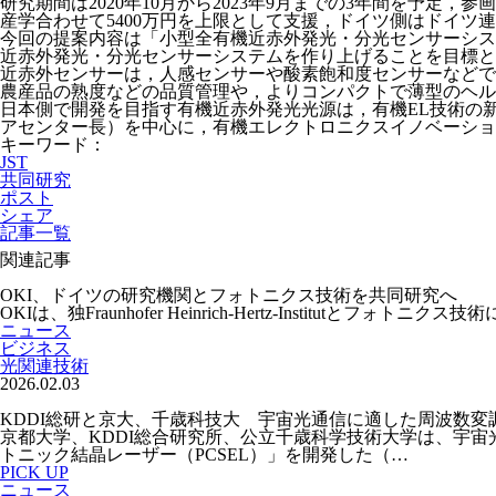
研究期間は2020年10月から2023年9月までの3年間を予
産学合わせて5400万円を上限として支援，ドイツ側はドイツ
今回の提案内容は「小型全有機近赤外発光・分光センサーシス
近赤外発光・分光センサーシステムを作り上げることを目標と
近赤外センサーは，人感センサーや酸素飽和度センサーなどで
農産品の熟度などの品質管理や，よりコンパクトで薄型のヘル
日本側で開発を目指す有機近赤外発光光源は，有機EL技術の
アセンター⻑）を中心に，有機エレクトロニクスイノベーショ
キーワード：
JST
共同研究
ポスト
シェア
記事一覧
関連記事
OKI、ドイツの研究機関とフォトニクス技術を共同研究へ
OKIは、独Fraunhofer Heinrich-Hertz-Instit
ニュース
ビジネス
光関連技術
2026.02.03
KDDI総研と京大、千歳科技大 宇宙光通信に適した周波数
京都大学、KDDI総合研究所、公立千歳科学技術大学は、宇
トニック結晶レーザー（PCSEL）」を開発した（…
PICK UP
ニュース