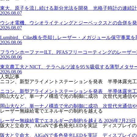
東大、原子を流し続ける新分光法を開発 光格子時計の連続計
2026.08.07
ウシオ電機、ウシオライティングとジーベックスとの合併を発
2026.08.07
Lumibird、Cilas株を売却しレーザー・メガジュール保守事業
2026.08.06
フラウンホーファーILT、PFASフリーコーティングのレーザ
2026.08.06
東京農工大とNICT、テラヘルツ波を95％吸収する薄型メタサ
2026.08.06
人気記事
ニコン、新型アライメントステーションを発表 半導体露光工
ニコン、新型アライメントステーションを発表 半導体露光工
岡山大など、単一ナノ構造で光の制御に成功 次世代光通信や
岡山大など、単一ナノ構造で光の制御に成功 次世代光通信や
レーザー無線給電でエネルギーの制約を越える
レーザー無線給電でエネルギーの制約を越える
2026年7月23日
阪大と立命大、AlGaNで多色発光LEDを実証 ディスプレイ
阪大と立命大、AlGaNで多色発光LEDを実証 ディスプレイ