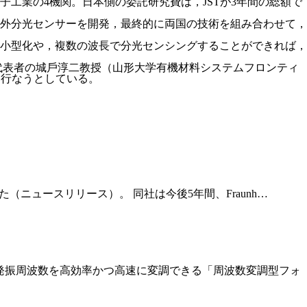
電子工業の4機関。日本側の委託研究費は，JSTが3年間の総額で
外分光センサーを開発，最終的に両国の技術を組み合わせて，
小型化や，複数の波⻑で分光センシングすることができれば，
代表者の城戶淳二教授（山形大学有機材料システムフロンティ
を行なうとしている。
日に締結した（ニュースリリース）。 同社は今後5年間、Fraunh…
、発振周波数を高効率かつ高速に変調できる「周波数変調型フォ