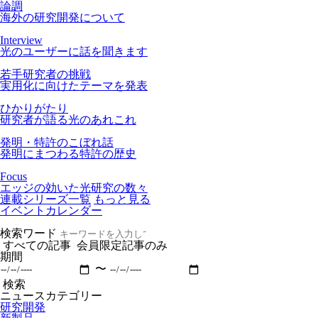
論調
海外の研究開発について
Interview
光のユーザーに話を聞きます
若手研究者の挑戦
実用化に向けたテーマを発表
ひかりがたり
研究者が語る光のあれこれ
発明・特許のこぼれ話
発明にまつわる特許の歴史
Focus
エッジの効いた光研究の数々
連載シリーズ一覧
もっと見る
イベントカレンダー
検索ワード
すべての記事
会員限定記事のみ
期間
〜
検索
ニュースカテゴリー
研究開発