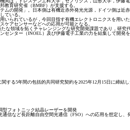
定，参画機関は，ドレスデン工科大学，ゼノリクス，山形大学，伊藤
連邦教育研究省（BMBF）が支援する。
テムの開発」。日本側は有機近赤外発光光源，ドイツ側は近赤
している。
用いられているが，今回目指す有機エレクトロニクスを用いた
スケアセンサーなどへの応用が可能となる。
新たな領域を拓くチャレンジングな研究開発課題であり，研究
ンセンター（INOEL）及び伊藤電子工業の力を結集して開発
utとフォトニクス技術に関する5年間の包括的共同研究契約を2025年12月15
変調型フォトニック結晶レーザーを開発
宙光通信など長距離自由空間光通信（FSO）への応用を想定し