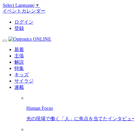
Select Language
▼
イベントカレンダー
ログイン
登録
新着
主張
解説
特集
キッズ
サイラジ
連載
Human Focus
光の現場で働く「人」に焦点を当てたインタビュ