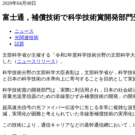
2020年04月08日
富士通，補償技術で科学技術賞開発部門
ニュース
光関連技術
話題
文部科学省が主催する「令和2年度科学技術分野の文部科学
した（
ニュースリリース
）。
科学技術分野の文部科学大臣表彰は，文部科学省が，科学技
と日本の科学技術の水準向上に寄与することを目的として実
科学技術賞の開発部門は，実際に利活用され，日本の社会経
容量光送受信器のための非線形ひずみ補償技術の開発」の開
超高速光信号の光ファイバー伝送中に生じる非常に複雑な波
減，実用化が困難と考えられていた非線形補償技術の実用化に世
この技術により，通信キャリアなどの基幹通信網において，