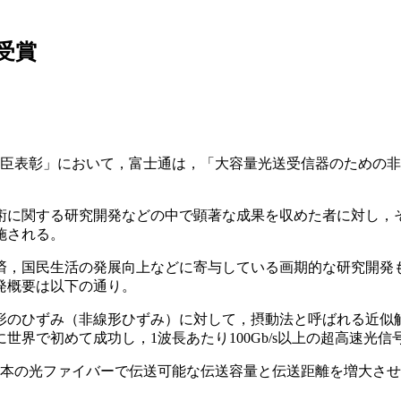
受賞
大臣表彰」において，富士通は，「大容量光送受信器のための
術に関する研究開発などの中で顕著な成果を収めた者に対し，
施される。
済，国民生活の発展向上などに寄与している画期的な研究開発
発概要は以下の通り。
形のひずみ（非線形ひずみ）に対して，摂動法と呼ばれる近似
界で初めて成功し，1波長あたり100Gb/s以上の超高速光信
1本の光ファイバーで伝送可能な伝送容量と伝送距離を増大さ